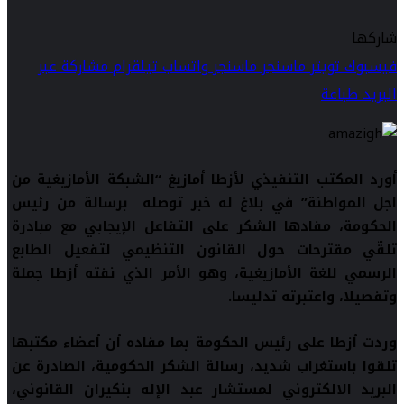
شاركها
فيسبوك
تويتر
ماسنجر
ماسنجر
واتساب
تيلقرام
مشاركة عبر
البريد
طباعة
أورد المكتب التنفيذي لأزطا أمازيغ “الشبكة الأمازيغية من
اجل المواطنة” في بلاغ له خبر توصله برسالة من رئيس
الحكومة، مفادها الشكر على التفاعل الإيجابي مع مبادرة
تلقّي مقترحات حول القانون التنظيمي لتفعيل الطابع
الرسمي للغة الأمازيغية، وهو الأمر الذي نفته أزطا جملة
وتفصيلا، واعتبرته تدليسا
.
وردت أزطا على رئيس الحكومة بما مفاده أن أعضاء مكتبها
تلقوا باستغراب شديد، رسالة الشكر الحكومية، الصادرة عن
البريد الالكتروني لمستشار عبد الإله بنكيران القانوني،