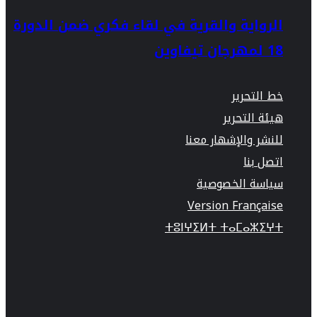
الرواية والقرية في لقاء فكري ضمن الدورة
18 لمهرجان تيفاوين
خط التحرير
هيئة التحرير
للنشر والإشهار معنا
اتصل بنا
سياسة الخصوصية
Version Française
ⵜⵓⵏⵖⵉⵍⵜ ⵜⴰⵎⴰⵣⵉⵖⵜ