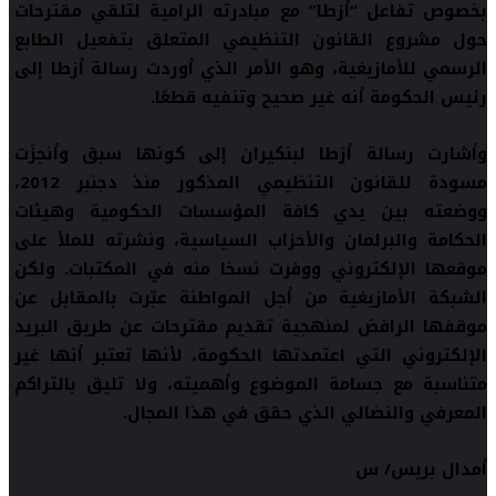
بخصوص تفاعل “أزطا” مع مبادرته الرامية لتلقي مقترحات
حول مشروع القانون التنظيمي المتعلق بتفعيل الطابع
الرسمي للأمازيغية، وهو الأمر الذي أوردت رسالة أزطا إلى
رئيس الحكومة أنه غير صحيح وتنفيه قطعًا.
وأشارت رسالة أزطا لبنكيران إلى كونها سبق وأنجزَت
مسودة للقانون التنظيمي المذكور منذ دجنبر 2012،
ووضعته بين يدي كافة المؤسسات الحكومية وهيئات
الحكامة والبرلمان والأحزاب السياسية، ونشرته للملأ على
موقعها الإلكتروني ووفرت نسخا منه في المكتبات
.
ولكن
الشبكة الأمازيغية من أجل المواطنة
عبّرت بالمقابل عن
موقفها الرافض لمنهجية تقديم مقترحات عن طريق البريد
الإلكتروني التي اعتمدتها الحكومة، لأنها تعتبر أنها غير
متناسبة مع جسامة الموضوع وأهميته، ولا تليق بالتراكم
المعرفي والنضالي الذي حقق في هذا المجال
.
أمدال بريس/ س