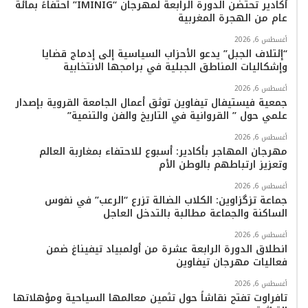
ك
ب
ر
k
ب
أكادير تحتضن الدورة الرابعة لمهرجان “IMINIG” احتفاءً بمائة
عام من الهجرة المغربية
ا
أغسطس 6, 2026
م
“إئتلاف الجبل” يدعو الأحزاب السياسية إلى إدماج قضايا
وإشكاليات المناطق الجبلية في برامجها الانتخابية
أغسطس 6, 2026
جمعية فيستيفال تيفاوين توثق أعمال الجامعة القروية بإصدار
علمي حول ” القروانية في التاريخ والفن والتنمية”
أغسطس 6, 2026
مهرجان المهاجر بأكادير: أسبوع للاحتفاء بمغاربة العالم
وتعزيز ارتباطهم بالوطن الأم
أغسطس 6, 2026
جماعة تزگزاوين: الكلاب الضالة تزرع “الرعب” في نفوس
الساكنة والجماعة مطالبة بالتدخل العاجل
أغسطس 6, 2026
انطلاق الدورة الرابعة عشرة من أولمبياد تيفيناغ ضمن
فعاليات مهرجان تيفاوين
أغسطس 6, 2026
تافراوت تفتح نقاشاً حول تثمين معالمها السياحية ومؤهلاتها