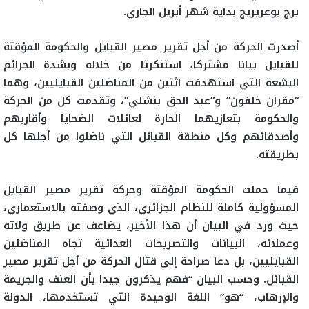
برج بوعريريج
بداية شهر أبريل الجاري.
أصدرت الحركة من أجل تقرير مصير القبايل والحكومة المؤقتة
للقبايل بيانا مشتركا، استنكرتا من خلاله وبشدة الجرائم
البشعة التي استهدفت اثنين من المناضلين القبايليين، وهما
“مقران خلفون” و”عبد الحق بنشلي”، وتقدمت كل من الحركة
والحكومة بتعازيهما الحارة لعائلات الضحايا وأقاربهم
وأصدقائهم وكل منطقة القبائل التي ناضلوا من أجلها كل
بطريقته.
فيما حملت الحكومة المؤقتة وحركة تقرير مصير القبايل
المسؤولية كاملة للنظام الجزائري، الذي وصفته بالاستعماري،
حيث ورد في البيان أن هذا الأخير، يضاعف عن طريق ولاته
وعملائه، البيانات والتصريحات العدائية تجاه المناضلين
القبايليين، بل دعا صراحة إلى قتال الحركة من أجل تقرير مصير
القبائل. وحسب البيان “فهم يذكرون جيدا بأن العنف والجريمة
والإرهاب، “هو” اللغة الوحيدة التي تستخدمها، الدولة