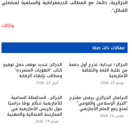
الجزائرية، دائما، مع المطالب الديمقراطية والسلمية لمناضلي
القبائل”.
وكالات
مقالات ذات صلة
الجزائر/ غرداية: تخرج أول دفعة
الجزائر: تنديد بوقف حفل توقيع
من طلبة اللغة والثقافة
كتاب “الهويات المتمردة”
الأمازيغية
ومطالب بإنهاء الرقابة
يونيو 23, 2026
أبريل 22, 2026
البرلمان الجزائري يرفض مقترح
الجزائر.. المحافظة السامية
“التيار الإسلامي والقومي”
للأمازيغية تنظّم يومًا دراسيًا
لمنع رفع العلم الأمازيغي
حول تكريس الأمازيغية في
الممارسة القضائية والمهنية
مارس 10, 2026
فبراير 19, 2026