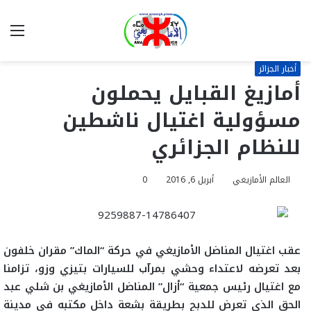
بحث
الق
عن
أخبار الجزائر
أمازيغ القبايل يحملون
مسؤولية اغتيال ناشطين
للنظام الجزائري
العالم الأمازيغي
أبريل 6, 2016
0
عقب اغتيال المناضل الأمازيغي في حركة “الماك” مقران خلفون
بعد تعرضه لاعتداء وحشي بمرآب للسيارات بتيزي وزو، تزامنا
مع اغتيال رئيس جمعية “أزال” المناضل الأمازيغي بن شلي عبد
الحق الذي تعرض للدبح بطريقة بشعة داخل مكتبه في مدينة