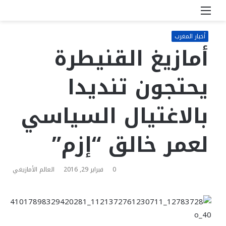
القائمة
بحث
عن
أخبار المغرب
أمازيغ القنيطرة
يحتجون تنديدا
بالاغتيال السياسي
لعمر خالق “إزم”
0
فبراير 29, 2016
العالم الأمازيغي