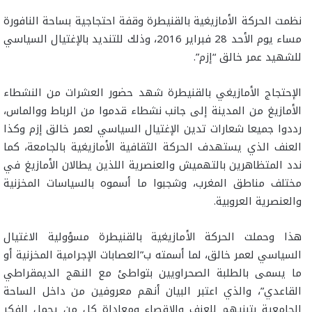
نظمت الحركة الأمازيغية بالقنيطرة وقفة احتجاجية بساحة النافورة
مساء يوم الأحد 28 فبراير 2016، وذلك للتنديد بالإغتيال السياسي
للشهيد عمر خالق “إزم”.
الإحتجاج الأمازيغي بالقنيطرة شهد حضور العشرات من النشطاء
الأمازيغ من المدينة إلى جانب نشطاء قدموا من الرباط ووالماس،
رددوا جميعا شعارات تدين الإغتيال السياسي لعمر خالق إزم وكذا
العنف الذي يستهدف الحركة الثقافية الأمازيغية بالجامعة، كما
ندد المتظاهرين بالتهميش والعنصرية اللذين يطالان الأمازيغ في
مختلف مناطق المغرب، وشجبوا ما أسموه بالسياسات المخزنية
والعنصرية العروبية.
هذا وحملت الحركة الأمازيغية بالقنيطرة مسؤولية الاغتيال
السياسي لعمر خالق، لما أسمته ب”العصابات الإجرامية المخزنية أو
ما يسمى بالطلبة الصحراويين بتواطئ مع النهج الديمقراطي
القاعدي”، والذي اعتبر البيان أنهم معروفين من داخل الساحة
الجامعية بتبنيهم للعنف والإقصاء ومعاداة كل من يحمل الفكر