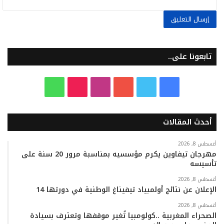
تابعونا على..
ف
ت
ي
ا
T
و
ي
و
و
ن
i
ا
أحدث المقالات
س
ي
ت
س
k
ت
ب
ت
ي
ت
T
س
أغسطس 8, 2026
مهرجان تيفاوين يكرم مؤسسيه بمناسبة مرور 20 سنة على
تأسيسه
و
ر
و
ق
o
ا
أغسطس 8, 2026
ك
ب
ر
k
ب
الإعلان عن نتائج أولمبياد تيفيناغ الوطنية في دورتها 14
ا
أغسطس 8, 2026
الصحراء المغربية ..كولومبيا تُغير موقفها وتعترف بسيادة