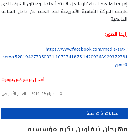
إفريقيا والصحراء باعتبارها جزء لا يتجزأ منها، وميثاق الشرف الذي
طرحته الحركة الثقافية الأمازيغية لنبد العنف من داخل الساحة
الجامعية.
رايط الصور:
https://www.facebook.com/media/set/?
set=a.528194277350331.1073741875.142093689293727&t
ype=3
أمدال بريس/س.تومرت
0
فبراير 29, 2016
العالم الأمازيغي
مقالات ذات صلة
مهرجان تيفاوين يكرم مؤسسيه