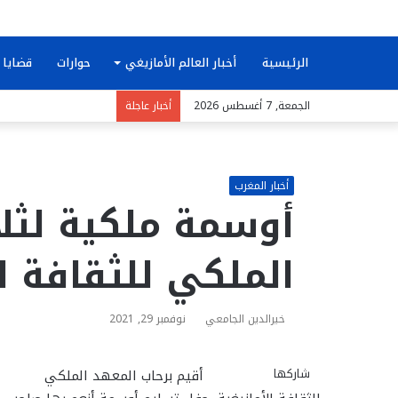
الرئيسية
أخبار العالم الأمازيغي
حوارات
قضايا 
الجمعة, 7 أغسطس 2026
أخبار عاجلة
أخبار المغرب
أوسمة ملكية لثلا
الملكي للثقافة ال
خيرالدين الجامعي
نوفمبر 29, 2021
شاركها
ت
ت
ف
م
م
و
م
ط
أقيم برحاب المعهد الملكي
ا
ا
ا
ي
ي
ب
و
ش