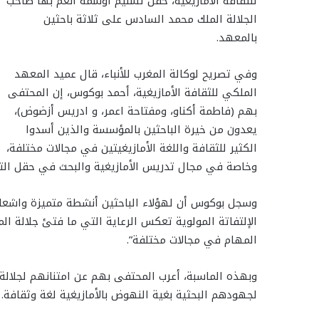
للثقافة الأمازيغية، حفل تسليم أوسمة أنعم بها صاحب
ا
ا
ي
ت
ل
س
س
س
الجلالة الملك محمد السادس على ثلاثة باحثين
ر
ب
ت
ن
ن
ع
ق
س
بالمعهد.
ا
ر
ر
و
ج
ج
ك
ة
ا
ر
ر
ة
ك
ب
ع
م
وفي تصريح لوكالة المغرب للأنباء، قال عميد المعهد
ب
الملكي للثقافة الأمازيغية، أحمد بوكوس، إن المحتفى
ر
بهم (فاطمة أكناو، ومفتاحة اعمر، و ادريس أزضوض)،
ا
يعدون من خيرة الباحثين بالمؤسسة والذين أسدوا
ل
ب
الكثير للثقافة واللغة الأمازيغيتين في مجالات مختلفة،
ر
وخاصة في مجال تدريس الأمازيغية والبحث في حقل التعاب
ي
د
وسجل بوكوس أن لهؤلاء الباحثين أنشطة متميزة واشعاع
الإلتفاتة المولوية تعكس الرعاية التي ما فتئ جلالة ا
المهام في مجالات مختلفة”.
وبهذه الماسبة، أعرب المحتفى بهم عن امتنانهم لجلالة 
لجهودهم البحثية بغية النهوض بالأمازيغية لغة وثقافة.