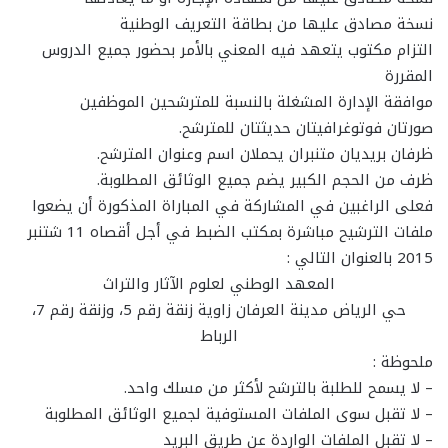
نسخة مصادق عليها من بطاقة التعريف الوطنية
التزام مكتوب يتعهد فيه المعني بالأمر بحضور جميع الدروس
المقررة
موافقة الإدارة المشغلة بالنسبة للمترشحين الموظفين
صورتان فوتوغرافيتان حديثتان للمترشح.
ظرفان بريديان متنبران يحملان اسم وعنوان المترشح.
ظرف من الحجم الكبير يضم جميع الوثائق المطلوبة.
فعلى الراغبين في المشاركة في المباراة المذكورة أن يضعوا
ملفات الترشيح مباشرة بمكتب الضبط في أجل أقصاه 11 شتنبر
2015 بالعنوان التالي :
المعهد الوطني لعلوم الآثار والتراث
حي الرياض مدينة العرفان زاوية زنقة رقم 5، وزنقة رقم 7،
الرباط
ملحوظة :
– لا يسمح للطلبة بالترشح لأكثر من مسلك واحد.
– لا تقبل سوى الملفات المستوفية لجميع الوثائق المطلوبة
– لا تقبل الملفات الواردة عن طريق البريد