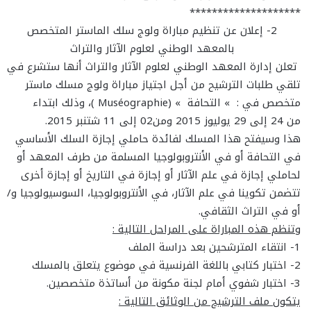
********************
2- إعلان عن تنظيم مباراة ولوج سلك الماستر المتخصص
بالمعهد الوطني لعلوم الآثار والتراث
تعلن إدارة المعهد الوطني لعلوم الآثار والتراث أنها ستشرع في
تلقي طلبات الترشيح من أجل اجتياز مباراة ولوج مسلك ماستر
متخصص في : » التحافة » (
Muséographie
)، وذلك ابتداء
من 24 إلى 29 يوليوز 2015 ومن02 إلى 11 شتنبر 2015.
هذا وسيفتح هذا المسلك لفائدة حاملي إجازة السلك الأساسي
في التحافة أو في الأنتروبولوجيا المسلمة من طرف المعهد أو
لحاملي إجازة في علم الآثار أو إجازة في التاريخ أو إجازة أخرى
تتضمن تكوينا في علم الآثار، في الأنتروبولوجيا، السوسيولوجيا و/
أو في التراث الثقافي.
وتنظم هذه المباراة على المراحل التالية :
1- انتقاء المترشحين بعد دراسة الملف
2- اختبار كتابي باللغة الفرنسية في موضوع يتعلق بالمسلك
3- اختبار شفوي أمام لجنة مكونة من أساتذة متخصصين.
يتكون ملف الترشيح من الوثائق التالية :