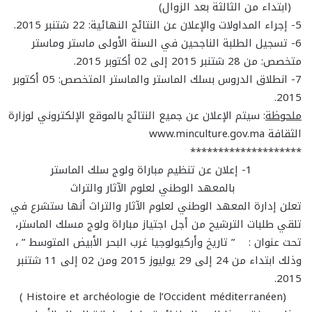
(ابتداء من الثالثة بعد الزوال)
5- إجراء المداولات والإعلان عن النتائج النهائية:
22
شتنبر 2015.
6- تسجيل الطلبة الناجحين في السنة الأولى ماستر وماستر
متخصص: من
28
شتنبر 2015 إلى 02 أكتوبر 2015.
7- انطلاق الدروس بسلك الماستر والماستر المتخصص: 05 أكتوبر
2015.
ملحوظة
: سيتم الإعلان عن جميع النتائج بالموقع الإلكتروني لوزارة
الثقافة
www.minculture.gov.ma
********************
1- إعلان عن تنظيم مباراة ولوج سلك الماستر
بالمعهد الوطني لعلوم الآثار والتراث
تعلن إدارة المعهد الوطني لعلوم الآثار والتراث أنها ستشرع في
تلقي طلبات الترشيح من أجل اجتياز مباراة ولوج مسلك الماستر،
تحت عنوان : ” تاريخ وأركيولوجيا غرب البحر الأبيض المتوسط ” ،
وذلك ابتداء من 24 إلى 29 يوليوز 2015 ومن 02 إلى 11 شتنبر
2015.
)
Histoire et archéologie de l’Occident méditerranéen
(