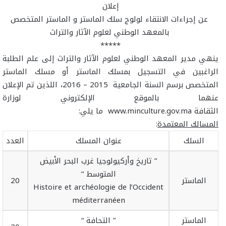
إعلان
عن إجراءات الانتقاء لولوج سلك الماستر و الماستر المتخصص
بالمعهد الوطني لعلوم الآثار والتراث
*****
ينهي مدير المعهد الوطني لعلوم الآثار والتراث إلى علم الطلبة
الراغبين في التسجيل بمسلك الماستر أو مسلك الماستر
المتخصص برسم السنة الجامعية 2015 – 2016، اللذين تم الإعلان
عنهما بالموقع الإلكتروني لوزارة
الثقافة
www.minculture.gov.ma
ما يلي:
المسالك المعتمدة
:
السلك
عنوان المسلك
العدد
” تاريخ وأركيولوجيا غرب البحر الأبيض
المتوسط “
الماستر
20
Histoire et archéologie de l’Occident
méditerranéen
الماستر
” التحافة “