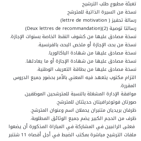
تعبئة مطبوع طلب الترشيح
نسخة من السيرة الذاتية للمترشح
رسالة تحفيز (
lettre de motivation
)
رسالتا توصية (2)(
Deux lettres de recommandation
)
نسخة مصادق عليها من كشوف النقط الخاصة بسنوات الإجازة.
نسخة من بحث الإجازة أو ملخص البحث بالفرنسية.
نسخة مصادق عليها من شهادة الباكالوريا.
نسخة مصادق عليها من شهادة الإجازة أو ما يعادلها.
نسخة مصادق عليها من بطاقة التعريف الوطنية.
التزام مكتوب يتعهد فيه المعني بالأمر بحضور جميع الدروس
المقررة.
موافقة الإدارة المشغلة بالنسبة للمترشحين الموظفين.
صورتان فوتوغرافيتان حديثتان للمترشح.
ظرفان بريديان متنبران يحملان اسم وعنوان المترشح.
ظرف من الحجم الكبير يضم جميع الوثائق المطلوبة.
فعلى الراغبين في المشاركة في المباراة المذكورة أن يضعوا
ملفات الترشيح مباشرة بمكتب الضبط في أجل أقصاه 11 شتنبر