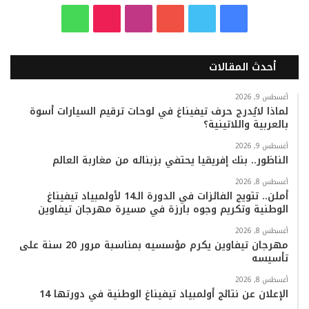
ف
ت
ي
ا
T
و
ي
و
و
ن
i
ا
أحدث المقالات
س
ي
ت
س
k
ت
ب
ت
ي
ت
T
س
أغسطس 9, 2026
لماذا لايُدرج حرف تيفيناغ في لوحات ترقيم السيارات أسوة
بالعربية واللاتينية؟
و
ر
و
ق
o
ا
أغسطس 9, 2026
ك
ب
ر
k
ب
الناظور.. بنك إفريقيا يحتفي بزبنائه من مغاربة العالم
ا
أغسطس 8, 2026
أملن.. تتويج الفائزات في الدورة الـ14 لأولمبياد تيفيناغ
م
الوطنية وتكريم وجوه بارزة في مسيرة مهرجان تيفاوين
أغسطس 8, 2026
مهرجان تيفاوين يكرم مؤسسيه بمناسبة مرور 20 سنة على
تأسيسه
أغسطس 8, 2026
الإعلان عن نتائج أولمبياد تيفيناغ الوطنية في دورتها 14