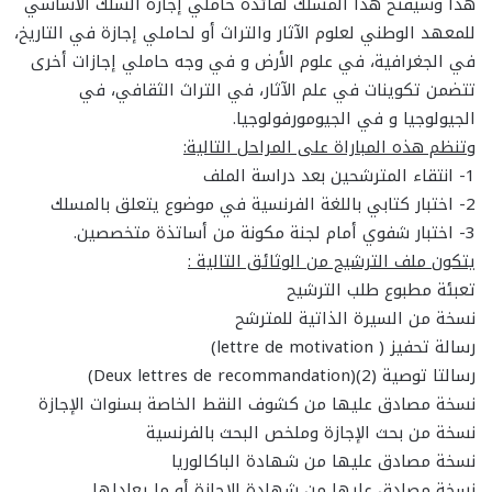
هذا وسيفتح هذا المسلك لفائدة حاملي إجازة السلك الأساسي
للمعهد الوطني لعلوم الآثار والتراث أو لحاملي إجازة في التاريخ،
في الجغرافية، في علوم الأرض و في وجه حاملي إجازات أخرى
تتضمن تكوينات في علم الآثار، في التراث الثقافي، في
الجيولوجيا و في الجيومورفولوجيا.
وتنظم هذه المباراة على المراحل التالية:
1- انتقاء المترشحين بعد دراسة الملف
2- اختبار كتابي باللغة الفرنسية في موضوع يتعلق بالمسلك
3- اختبار شفوي أمام لجنة مكونة من أساتذة متخصصين.
يتكون ملف الترشيح من الوثائق التالية :
تعبئة مطبوع طلب الترشيح
نسخة من السيرة الذاتية للمترشح
رسالة تحفيز (
lettre de motivation
)
رسالتا توصية (2)(
Deux lettres de recommandation
)
نسخة مصادق عليها من كشوف النقط الخاصة بسنوات الإجازة
نسخة من بحث الإجازة وملخص البحث بالفرنسية
نسخة مصادق عليها من شهادة الباكالوريا
نسخة مصادق عليها من شهادة الإجازة أو ما يعادلها