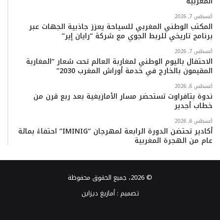
المغربية
أغسطس 7, 2026
المكتب الوطني المغربي للسياحة يعزز جاذبية الجهات عبر
برنامج تاريخي للربط الجوي مع شركة “رايان إير”
أغسطس 7, 2026
الاحتفال باليوم الوطني لمغاربة العالم تحت شعار “المغاربة
المقيمون بالخارج في خدمة أوراش المغرب 2030”
أغسطس 6, 2026
ندوة بتافراوت تستحضر مسار الأمازيغية بعد ربع قرن من
خطاب أجدير
أغسطس 6, 2026
أكادير تحتضن الدورة الرابعة لمهرجان “IMINIG” احتفاءً بمائة
عام من الهجرة المغربية
© 2026، جميع الحقوق محفوظة
تصميم :
أمازيغ ديزاين
فيسبوك
تويتر
يوتيوب
انستقرام
TikTok
واتساب