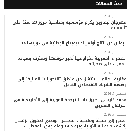
أحدث المقالات
س
ي
ت
س
k
ت
ب
ت
ي
ت
T
س
أغسطس 8, 2026
مهرجان تيفاوين يكرم مؤسسيه بمناسبة مرور 20 سنة على
تأسيسه
و
ر
و
ق
o
ا
أغسطس 8, 2026
ك
ب
ر
k
ب
الإعلان عن نتائج أولمبياد تيفيناغ الوطنية في دورتها 14
ا
أغسطس 8, 2026
الصحراء المغربية ..كولومبيا تُغير موقفها وتعترف بسيادة
المغرب على صحرائه
م
أغسطس 8, 2026
مغاربة العالم.. الانتقال من منطق “التحويلات المالية” إلى
وضعية الشريك الاقتصادي الفاعل
أغسطس 7, 2026
محمد فارسي يطرق باب الترجمة الفورية إلى الأمازيغية في
البرلمان المغربي
أغسطس 7, 2026
العبور إلى سبتة ومليلية.. المجلس الوطني لحقوق الإنسان
يكشف خلاصاته الأولية ويرصد 14 وفاة وفق المعطيات