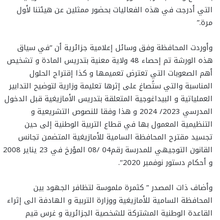
التي أدرجت في هذه الفعاليات بحضور ممثلين عن هيئتنا لأول
مرة.”
وأوردت المحافظة وفق وسائل إعلامية جزائرية أن “في سياق
هذه الورشة تم إحصاء 48 ولاية معنية بتدريس المادة و تشخيص
أهم الصعوبات التي تعترض تعميمها و كذا إقتراح الحلول
المناسبة والتي ستُصاغ على إثرها تعليمة وزارية لتوضيح التدابير
العملياتية و البيداغوجية المتعلقة بتدريس الأمازيغية قبل الدخول
المدرسي 2023/ 2024 و هذا وفقا للنصوص التشريعية و
التنظيمية المعمول بها في قطاع التربية الوطنية إلى حين
تجسيد مقترح المحافظة السامية للأمازيغية المتضمن تجانس
القانون التوجيهي للمدرسة رقم04 /08 المؤرخ في 23 يناير 2008
و أحكام دستور نوفمبر 2020″.
وأضاف ذات المصدر ” كثمرة ملموسة لتظافر الجهود بين
المحافظة السامية للأمازيغية ووزارة التربية و الهادفة الى إثراء
القاعدة الوطنية المشتركة للشخصية الجزائرية و غرس قيم