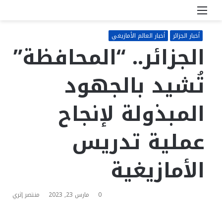
القائمة
بحث
عن
أخبار الجزائر
أخبار العالم الأمازيغي
الجزائر.. “المحافظة”
تُشيد بالجهود
المبذولة لإنجاح
عملية تدريس
الأمازيغية
0
مارس 23, 2023
منتصر إثري