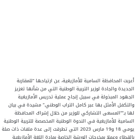
أعربت المحافظة السامية للأمازيغية، عن ارتياحها “للمقاربة
الجديدة والجادة لوزير التربية الوطنية التي من شأنها تعزيز
الجهود المبذولة في سبيل إنجاح عملية تدريس الأمازيغية
والتكفل الأمثل بها عبر كامل التراب الوطني.” مشيدة في بيان
لها بـ””المسعى التشاركي للوزير من خلال إشراك المحافظة
السامية للأمازيغية في الندوة الوطنية المخصصة للتربية الوطنية
يومي 18 و19 مارس 2023 التي تطرقت إلى عدة ملفات ذات صلة
بالقطاع وعملا بمخرجات الورشة الخاصة بمادة اللغة الأمازيغية