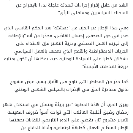
البلاد من خلال إقرار إجراءات تهدئة عاجلة بدءا بالإفراج عن
السجناء السياسيين ومعتقلي الرأي”.
وفي هذا الإطار عبر الحزب عن “دهشته” بعد الحكم القاسي الذي
صدر في حق الصحفي إحسان القاضي، محذرا من أنه “بالإضافة
إلى تجريم العمل الصحفي وحرية التعبير فإن الاعتداء على
الحريات الديمقراطية والقمع الذي يعصف بالعمل السياسي
يشكلان خطرا على السيادة الوطنية حيث يمكنها أن تكون بمثابة
ذريعة للتدخلات الأجنبية”.
كما حذر من المخاطر التي تلوح في الأفق بسبب عرض مشروع
قانون مصادرة الحق في الإضراب بالمجلس الشعبي الوطني.
ويرى الحزب أن هذه الخطوة “غير بريئة وتتمثل في استغلال شهر
رمضان وضيق أغلبية العائلات التي تواجه أسوأ ظروف المعيشة
لتمرير مشروع ثان يقضي على الدور التاريخي للنقابات بصفتها
الإطار المنظ م للعمال كطبقة اجتماعية وأداة للدفاع عن