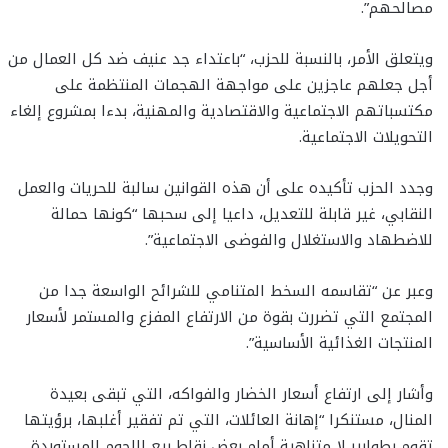
مصالحهم”.
ويتعلق الأمر، بالنسبة للحزب، “باعتداء جد عنيف ضد كل العمال من
أجل جعلهم عاجزين على مواجهة الهجمات المنتظمة على
مكتسباتهم الاجتماعية والاقتصادية والمهنية، بدءا بمشروع إلغاء
التحويلات الاجتماعية.
وجدد الحزب تأكيده على أن هذه القوانين سالبة للحريات والعمل
النقابي، غير قابلة للتعديل، داعيا إلى سحبها “كونها حمالة
للاضطهاد والاستغلال والفوضى الاجتماعية”.
وعبر عن “تقاسمه السخط المتنامي للشرائح الواسعة جدا من
المجتمع التي تضررت بقوة من الارتفاع المفزع والمستمر لأسعار
المنتجات الغذائية الأساسية”.
وأشار إلى ارتفاع أسعار الخضار والفواكه، التي تبقى بعيدة
المنال، مستنكرا “إهانة العائلات، التي تم تفقير أغلبها، برؤيتها
تقوم بطوابير لا متناهية أمام بعض نقاط بيع اللحوم المستوردة