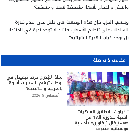
والبيض والدجاج بأسعار منخفضة نسبيا و مسقفة”.
وبحسب الحزب فإن هذه الوضعية هي دليل على “عدم قدرة
السلطات على تنظيم الأسعار”، قائلا: “لا توجد ندرة في المنتجات
بل يوجد غياب القدرة الشرائية”.
مقالات ذات صلة
لماذا لايُدرج حرف تيفيناغ في
لوحات ترقيم السيارات أسوة
بالعربية واللاتينية؟
أغسطس 9, 2026
تافراوت.. انطلاق السهرات
الفنية للدورة الـ18 من
«فستيفال تيفاوين» بأمسية
موسيقية متنوعة