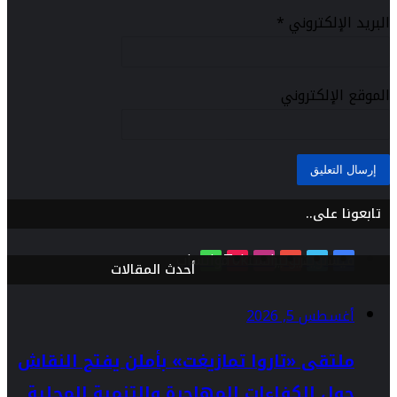
البريد الإلكتروني
*
الموقع الإلكتروني
تابعونا على..
فيسبوك
تويتر
يوتيوب
انستقرام
TikTok
واتساب
أحدث المقالات
أغسطس 5, 2026
ملتقى «تاروا تمازيغت» بأملن يفتح النقاش
حول الكفاءات المهاجرة والتنمية المحلية