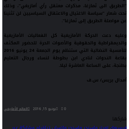
“الطريق الى ثمازغا، مذكرات معتقل رأي أمازيغي”، وذلك
تحت شعار “سياسة الاغتيال والاعتقال السياسيين لن تثنينا
عن مواصلة الطريق إلى ثمازغا”.
وعليه دعت الحركة الأمازيغية كل الفعاليات الأمازيغية
والديمقراطية والحقوقية والأصوات الحرة للحضور المكثف
للأمسية النضالية التي ستنظم يوم الجمعة 24 يونيو 2016
بقاعة الندوات لنادي ابن بطوطة لنساء ورجال التعليم
بطنجة، على الساعة العاشرة ليلا.
أمدال بريس/ س.ف
0
يونيو 15, 2016
العالم الأمازيغي
شاركها
فيسبوك
تويتر
ماسنجر
ماسنجر
واتساب
تيلقرام
مشاركة عبر