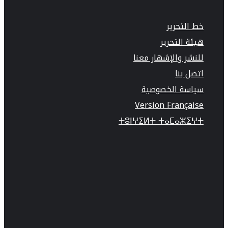
خط التحرير
هيئة التحرير
للنشر والإشهار معنا
اتصل بنا
سياسة الخصوصية
Version Française
ⵜⵓⵏⵖⵉⵍⵜ ⵜⴰⵎⴰⵣⵉⵖⵜ