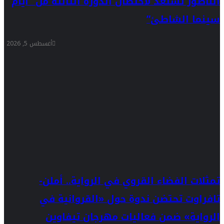
الناظور تستعد لاحتضان الدورة الثالثة من “أيام
سينما الشاطئ”
أغسطس 5, 2026
تمثلات الفضاء القروي في الرواية.. أملن-
تافراوت تحتضن ندوة حول «القروانية في
الرواية» ضمن فعاليات مهرجان تيفاوين