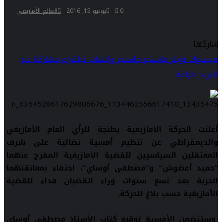
0
يونيو 15, 2016
العالم الأمازيغي
شاركها
فيسبوك
تويتر
ماسنجر
ماسنجر
واتساب
تيلقرام
مشاركة عبر
البريد
طباعة
أعلنت الحركة الأمازيغية بطنجة للرأي العام الأمازيغي
والديمقراطي عن تنظيم أمسية نضالية على شرف
المعتقلين السياسيين للقضية الأمازيغية المفرج عنهما
“حميد أعضوش” و”مصطفى أوساي”، احتفاء بمعانقتهما
الحرية بعد تسع سنوات وراء القضبان فداء للقضية
الأمازيغية حسب بلاغ للحركة.
وستتضمن الأمسية توقيع كتاب الأستاذ مصطفى أوساي