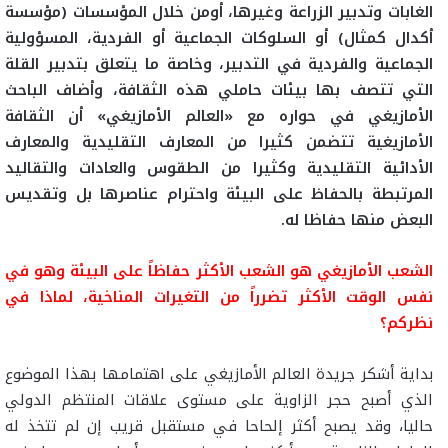
الغابات وتدبير الزراعة وغيرها، أومن خلال المؤسسات (مؤسسة
أكدال كمثال) أو السلوكات الجماعية أو الفردية، المسؤولية
الجماعية والفردية في التدبير، وخاصة ما يتعلق بتدبير القلة
التي تتصف بها بيئات حاملي هذه الثقافة، وأضاف الباحث
الأمازيغي في حواره مع «العالم الأمازيغي» أن الثقافة
الأمازيغية تتضمن كثيرا من المعارف التقليدية والمعارف
الأدائية التقليدية وكثيرا من الطقوس والعادات والتقاليد
المرتبطة بالحفاظ على البيئة واحترام عناصرها بل وتقديس
البعض منها حفاظا له.
الشعب الأمازيغي هو الشعب الأكثر حفاظاً على البيئة وهو في
نفس الوقت الأكثر تضرراً من التغيرات المناخية، لماذا في
نظركم؟
بداية أشكر جريدة العالم الأمازيغي على اهتمامها بهذا الموضوع
الذي أصبح حجر الزاوية على مستوى علاقات المنتظم الدولي
حاليا، وقد يصبح أكثر إلحاحا في مستقبل قريب إن لم تتخذ له