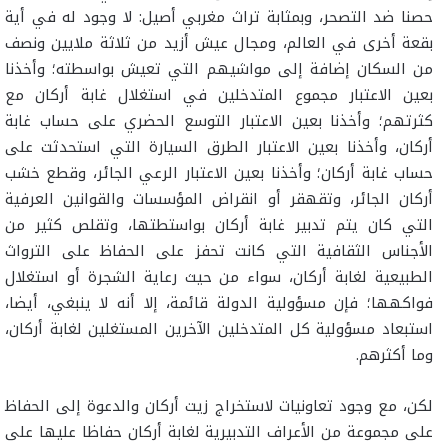
حصنا ضد التصحر، وبمثابة تراث مغربي أصيل: لا وجود له في أية
بقعة أخرى في العالم، ومجال عيش أزيد من ثلاثة ملايين ونصف
من السكان إضافة إلى مواشيهم التي تعيش بواسطته؛ وأخذنا
بعين الاعتبار مجموع المتدخلين في استغلال غابة أركان مع
كثرتهم؛ وأخذنا بعين الاعتبار التوسع الحضري على حساب غابة
أركان، وأخذنا بعين الاعتبار الطرق السيارة التي استحدثت على
حساب غابة أركان؛ وأخذنا بعين الاعتبار الرعي الجائر، وقطع خشب
أركان الجائر، وتقهقر أو انقراض المؤسسات والقوانين العرفية
التي كان يتم تدبير غابة أركان بواستطتها، وتقلص كثير من
الأجناس الثقافية التي كانت تحفز على الحفاظ على الترواث
الطبيعية لغابة أركان، سواء من حيث رعاية الشجرة أو استغلال
فواكهها؛ فإن مسؤولية الدولة قائمة، إلا أنه لا ينبغي، أيضا،
استبعاد مسؤولية كل المتدخلين الآخرين المستغلين لغابة أركان،
وما أكثرهم.
لكن، مع وجود تعاونيات لاستخراج زيت أركان والدعوة إلى الحفاظ
على مجموعة من الأعراف التدبيرية لغابة أركان حفاظا عليها على