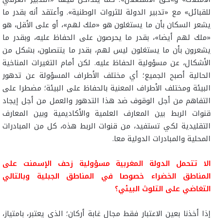
للقبائل» مع «تدبير الدولة للثروات الوطنية». وأعتقد أنه بقدر ما
يشعر السكان بأن ما يستغلون هو «ملك لهم»، أو على الأقل، هو
«ملك لهم أيضا»، بقدر ما يحرصون على الحفاظ عليه، وبقدر ما
يشعرون بأن ما يستغلون ليس لهم، بقدر ما يتنصلون، بشكل من
الأشكال، عن مسؤولية الحفاظ عليه. لكن أمام التغيرات المناخية
الحالية أصبح الجميع؛ أي مختلف الأطراف المسؤولة عن تدهور
البيئة ومختلف الأطراف المعنية بالحفاظ على البيئة؛ مضطرا على
التفاهم من أجل الوقوف ضد هذا التدهور والعمل من أجل إيجاد
قنوات الربط بين المعارف العلمية والأكاديمية وبين المعارف
التقليدية لكي تستفيد، من قنوات الربط هذه، كل من المبادرات
المحلية والمبادرات الدولية معا.
الا تتحمل الدولة المغربية مسؤولية زحف الإسمنت على
المناطق الخضراء خصوصا في المناطق الجبلية وبالتالي
التغاضي على التلوث البيئي؟
إذا أخذنا بعين الاعتبار فقط مجال غابة أركان؛ الذي يعتبر، بامتياز،