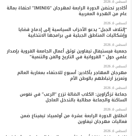
ب
ت
ي
ت
T
س
أغسطس 6, 2026
أكادير تحتضن الدورة الرابعة لمهرجان “IMINIG” احتفاءً بمائة
عام من الهجرة المغربية
و
ر
و
ق
o
ا
أغسطس 6, 2026
ك
ب
ر
k
ب
“إئتلاف الجبل” يدعو الأحزاب السياسية إلى إدماج قضايا
وإشكاليات المناطق الجبلية في برامجها الانتخابية
ا
أغسطس 6, 2026
م
جمعية فيستيفال تيفاوين توثق أعمال الجامعة القروية بإصدار
علمي حول ” القروانية في التاريخ والفن والتنمية”
أغسطس 6, 2026
مهرجان المهاجر بأكادير: أسبوع للاحتفاء بمغاربة العالم
وتعزيز ارتباطهم بالوطن الأم
أغسطس 6, 2026
جماعة تزگزاوين: الكلاب الضالة تزرع “الرعب” في نفوس
الساكنة والجماعة مطالبة بالتدخل العاجل
أغسطس 6, 2026
انطلاق الدورة الرابعة عشرة من أولمبياد تيفيناغ ضمن
فعاليات مهرجان تيفاوين
أغسطس 6, 2026