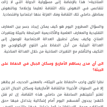
المناخية»؛ هذا بالإضافة إلى مسؤولية الدولة التي لا زالت
تتقاعس في النهوض بتلك الثقافة تعليما وإعلاما؛ وبالنهوض
بمناطق حاملي تلك الثقافة وفك العزلة عنها اجتماعيا واقتصاديا.
والسؤال المطروح اليوم هو كيف يمكن إيجاد جسر بين المعارف
التقليدية والمعارف العلمية والأكاديمية المرتبطة بالبيئة وبتغيرات
المناخ، وكيف يمكن تحقيق العدالة الاجتماعية للوصول إلى
العدالة البيئية من أجل الحفاظ على التنوع الإيكولوجي مع
التكيف والتأقلم مع التغيرات المناخية من خلال العدالة المناخية.
الى أي مدى يساهم الأمازيغ وسكان الجبال في الحفاظ على
البيئة؟
نظرا لكون واجب «الحفاظ على البيئة»، بالمعنى الحديث، لم يظهر
إلا في السنوات الأخيرة؛ فالثقافة الأمازيغية وسكان الجبال الذين
تعتبر أغلبيتهم الساحقة من حاملي هذه الثقافة، إن لم نقل
كلهم؛ يجدون أنفسهم اليوم أمام إشكالية يتداخل فيها «حق
الامتلاك» و»حق الاستغلال»؛ كما يتداخل فيها «التدبير العرفي