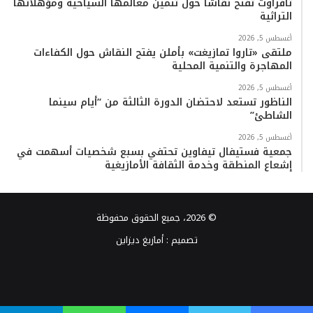
تافراوت تفتح نقاشاً حول تثمين معالمها السياحية ومؤهلاتها
التراثية
أغسطس 5, 2026
ملتقى «تاروا تمازيغت» بأملن يفتح النقاش حول الكفاءات
المهاجرة والتنمية المحلية
أغسطس 5, 2026
الناظور تستعد لاحتضان الدورة الثالثة من “أيام سينما
الشاطئ”
أغسطس 5, 2026
جمعية فستيفال تيفاوين تحتفي بسبع شخصيات أسهمت في
إشعاع المنطقة وخدمة الثقافة الأمازيغية
© 2026، جميع الحقوق محفوظة
تصميم :
أمازيغ ديزاين
فيسبوك
تويتر
يوتيوب
انستقرام
TikTok
واتساب