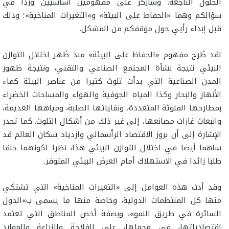
الحلول الناجعة. وسأركز على مفهومين أساسيين وردا في
سؤالكم وهما «الحفاظ على البيئة» و»التغيرات المناخية»؛ وذلك
قبل إبداء رأيي حول موقفكم من المشكل.
لقد طُرح مفهوم «الحفاظ على البيئة» منذ ظَهر اختلال التوازن
البيئي نتيجة نشأة المجتمع الصناعي والتقني، ونتيجة ظهور
المدن الصناعية التي بدأت تلوث كثيرا من عناصر البيئة كماء
الأنهار والبحار وكذا المياه الجوفية والهواء والمساحات الخضراء
بمطارحها الملوثة المتعددة، ونفاياتها الصلبة، ومياهها العديمة،
وانبعاث غازات مصانعها، إلى غير ذلك من أشكال التلوث. كما تجدر
الإشارة إلى أن بروز الاقتصاد الرأسمالي وازدياد سكان العالم قد
ساهما أيضا في اختلال التوازن البيئي هذا، نظرا لكونهما خلقا
طلبا زائدا في الاستهلاك أمام العرض البيئي المتوفر.
وقد أدت هذه العوامل إلى «التغيرات المناخية» التي تشتكي
منها كل المنتظمات الدولية، وخاصة منها ما يسمى ب»الدول
السائرة في طريق النمو»، وبصفة أخص المناطق التي تعتمد
اقتصادياتها، في مجملها، على الفلاحة والزراعة والموارد