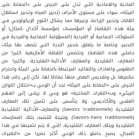
المادية واللامادية التي تدل على الحرص على «الحفاظ على
البيئة»، سواء على مستوى الأعراف (تدبير المياه وتدبير استغلال
الغابات وتدبير الزراعة، وغيرها مما يشكل التنوع الإيكولوجي في
بيئة هذه الثقافة) أو المؤسسات (مؤسسة أكدال كمثال) أو
السلوكات الجماعية أو الفردية (المسؤولية الجماعية والفردية في
التدبير، وخاصة ما يتعلق بتدبير الندرة التي تتصف بها بيئات
حاملي هذه الثقافة). وتتضمن الثقافة الأمازيغية كثيرا من
المعارف التقليدية والمعارف الأدائية-التقليدية، وكثيرا من
الطقوس والعادات والتقاليد المرتبطة بالحفاظ على البيئة واحترام
عناصرها، بل وتقديس البعض منها حفاظا لها. لكن إلى جانب هذا
الحرص على «الحفاظ على البيئة» نجد أن الوعي ب»اختلال التوازن
البيئي» وب»التغرات المناخية» هو وعي لا يرقى إلى الفهم
العلمي والأكاديمي، ولا يتأسس على تثمين تلك المعارف
التقليدية (Savoirs traditionnels) والمعارف-الأدائية التقليدية
(Savoirs-Faire traditionnels). ونتيجة للتشبث بتلك الممارسات
التقليدية وبتلك المعارف التقليدية، التي لا يتم تثمينها في هذا
المجال، يصبح حاملو ذلك الوعي أكثر تضررا من «التغيرات