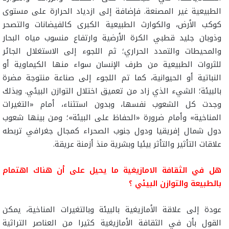
الطبيعية غير المصنعة. فإضافة إلى ازدياد الحرارة على مستوى
كوكب الأرض، والكوارث الطبيعية الكبرى كالفيضانات والتصحر
وذوبان جليد قطبي الكرة الأرضية وارتفاع منسوب مياه البحار
والمحيطات والتمدد الحراري؛ ثم اللجوء إلى الاستغلال الجائر
للثروات الطبيعية من طرف الإنسان سواء منها الكيماوية أو
النباتية أو الحيوانية، كما تم اللجوء إلى صناعة منتوجة مضرة
بالبيئة؛ الشيء الذي زاد من تعميق اختلال التوازن البيئي. وبذلك
وجدت كل الشعوب نفسها، وبدون استثناء، أمام «التغيرات
المناخية» وأمام ضرورة «الحفاظ على البيئة»؛ ومن بينها شعوب
دول شمال إفريقيا ودول جنوب الصحراء كمجال جغرافي تربطه
علاقات التأثير والتأثر بيئيا وبشرية منذ أزمنة عريقة.
هل في الثقافة الامازيغية ما يحيل على أن هناك اهتمام
بالطبيعة والتوازن البيئي ؟
عودة إلى علاقة الأمازيغية بالبيئة وبالتغيرات المناخية، يمكن
القول بأن في الثقافة الأمازيغية كثيرا من العناصر التراثية