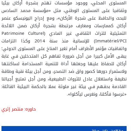
المستوى المحلي، ووجود مؤسسات تهتم بشجرة أركان بيئيا
وثقافيا على المستوى الوطني، مثل «مؤسسة محمد السادس
للبحث والحافظ على شجرة الأركان»، ومع إدراج اليونيسكو عنصر
أركان كممارسات ومعارف مرتبطة بشجرة أركان ضمن اللائحة
التمثيلية للتراث الثقافي غير المادي (Patrimoine Culturel
Immatériel/PCI) للإنسانية منذ سنة 2014 وكذا التزامات
واتفاقيات مؤتمر الأطراف أمام تغير المناخ على المستوى الدولي؛
يبقى الأمل كبيرا من أجل ضرورة تفاهم كل المتدخلين في غابة
أركان للحفاظ عليها وجعلها أداة للتنمية المستدامة لساكنتها
ولاستمرار دورها كصور واق ضد التصحر، ومن أجل بيئة نقية وطاقة
نظيفة واستغلال عادل للثروات الطبيعية، ومن أجل تمتيع أجيالنا
القادمة بحقهم في بيئة غير ملوثة عملا بالحكمة البيئية القائلة:
«غرسوا فأكلنا، ونغرس ليأكلوا».
حاوره: منتصر إثري