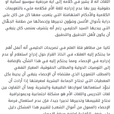
اللغات أنه لا يشير في كلامه إلى أية مرجعية سوسيو لسانية أو
حقوقية يبرر بها عدم إدراجه للغة الأم. فكلامه مليء بالتعويمات
الكلامية والأحكام المتهافتة التي يتعجب معها كل من كان على
دراية بأحوال الألسن وشؤون تدبيرها وإحصائها من صلافة الجهّال
التي يبديها السيد الحليمي، رغم أنه يتشرف بمنصب كان ينبغي
أن يكون لأهل التدقيق والتحقيق.
ثانيا: من مظاهر قلة العلم في تصريحات الحليمي أنه أغفل أهم
ما يحتكم إليه العقلاء في اتخاذ القرار حول إدراج استعلام أو عدم
إدراجه في الإحصاء. ومما يحتكم إليه في هذا الشأن، بالإضافة
إلى التوصيات الدولية والمطالب الحقوقية، المعيار النفعي
(المطلب التنموي) الذي مقتضاه أن الإحصاء ينبغي أن يحيط بكل
المعطيات التي تحتاج الجماعة البشرية لمعرفتها إذا أرادت أن
تجوِّد استعمالها لمواردها الطبيعية والبشرية. وبما أن التفاوت بين
لغات التدريس واللغات الأم هو مشكلة اجتماعية وديموغرافية
نحتاج لتقييمها وتدبيرها تدبيرا جيدا، فإن عدم استعمال فرصة
الإحصاء (الممول من أموال الشعب) لتقييم هذا المشكل دليل
على ضعف الكفاءة لواضع صيغة الإحصاء.