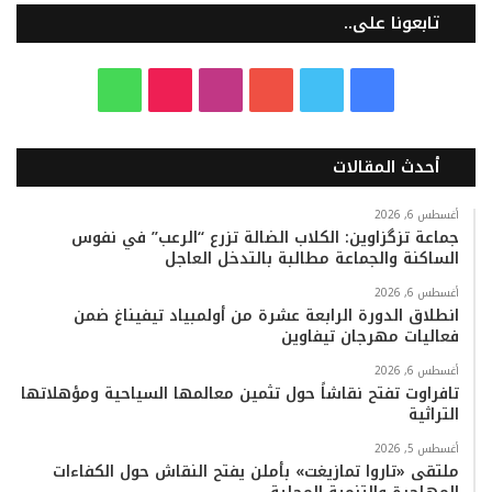
تابعونا على..
ف
ت
ي
ا
T
و
ي
و
و
ن
i
ا
أحدث المقالات
س
ي
ت
س
k
ت
ب
ت
ي
ت
T
س
أغسطس 6, 2026
جماعة تزگزاوين: الكلاب الضالة تزرع “الرعب” في نفوس
الساكنة والجماعة مطالبة بالتدخل العاجل
و
ر
و
ق
o
ا
أغسطس 6, 2026
ك
ب
ر
k
ب
انطلاق الدورة الرابعة عشرة من أولمبياد تيفيناغ ضمن
فعاليات مهرجان تيفاوين
ا
أغسطس 6, 2026
م
تافراوت تفتح نقاشاً حول تثمين معالمها السياحية ومؤهلاتها
التراثية
أغسطس 5, 2026
ملتقى «تاروا تمازيغت» بأملن يفتح النقاش حول الكفاءات