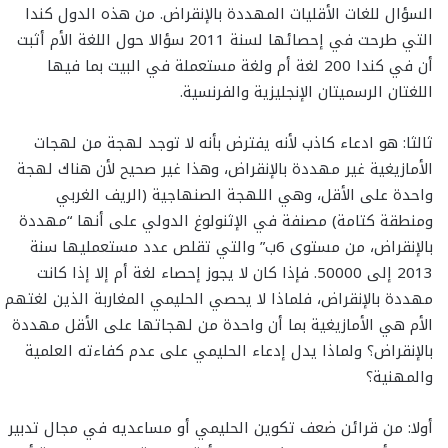
السؤال للغات الأقليات المهددة بالإنقراض. من هذه الدول كندا
التي طرحت في إحصائها لسنة 2011 سؤالا حول اللغة الأم أثبت
أن في كندا 200 لغة أم ولغة مستعملة في البيت بما فيها
اللغتان الرسميتان الإنجليزية والفرنسية.
ثالثا: هو ادعاء كاذب لأنه يفترض بأنه لا توجد لهجة من لهجات
الأمازيغية غير مهددة بالإنقراض، وهذا غير صحيح لأن هناك لهجة
واحدة على الأقل، وهي اللهجة الصنهاجية (الريف الغربي
ومنطقة كتامة) مصنفة في الإثنولوغ الدولي على أنها “مهددة
بالإنقراض، من مستوى 6ب” والتي تقلص عدد مستعمليها سنة
2013 إلى 50000. فإذا كان لا يجوز إحصاء لغة أم إلا إذا كانت
مهددة بالإنقراض، فلماذا لا يحصي الحليمي المغاربة الذين لغتهم
الأم هي الأمازيغية بما أن واحدة من لهجاتها على الأقل مهددة
بالإنقراض؟ ولماذا يدل إدعاء الحليمي على عدم كفاءته العلمية
والمهنية؟
أولا: من قرائن ضعف تكوين الحليمي أو مساعديه في مجال تدبير