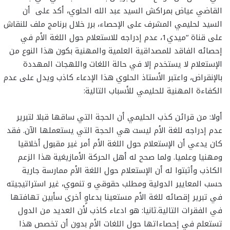
القاضي عياض بمراكش السيد عبد الله الحلوي، أكد على أن
السيد لحليمي المشرف على الإحصاء، برر خلال برنامج ملف للنقاش
على قناة “ميدي1، عدم إدراجه للاستعلام حول اللغة الأم في
إحصائه الفاقد للمصداقية العلمية والمهنية بكون هذا النوع من
الإستعلام لا يستخدم إلا في حالة اللغات واللهجات المهددة
بالإنقراض، واعتبر الأستاذ الحلوي هذا الإدعاء كاذب ويدل على عدم
الكفاءة المهنية للحليمي للأسباب التالية:
أولا: من قرائن كذب الحليمي أن الحجة التي ساقها قبلا لتبرير
عدم إدراجه للغة الأم ليست هي الحجة التي يستعملها الآن. فقد
كان يدعي أن الإستعلام حول اللغة الأم أمر غير مقبول أخلاقيا
ومهنيا وعلميا. ولما صحح له أهل الحركة الأمازيغية هذا الزعم
الكاذب وأثبتوا له أن الإستعلام حول اللغة الأم ممارسة جارية
حسب المعايير الدولية ومطلب حقوقي و تنموي، غير استراتيجيته
في تبرير إقصائه للغة الأم مستعينا بدعاوٍ أخرى سأبين تهافتها
في الفقرات التالية.ثانيا: هو ادعاء كاذب لأن العديد من الدول
تستعلم في إحصاءاتها حول اللغات الأم بدون أن تخصص هذا