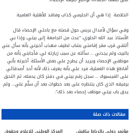
الخلاصة إذا هي أن الحليمي كذاب وفاقد للأهلية العلمية.
وفي سؤال لأمدال بريس حول قصته مع باحثي الإحصاء قال
الأستاذ عبد الله الحلوي، “عدت من الجامعة إلى بيتي، وإذا بي
ألتقي قرب مقر إقامتي بشاب لطيف مهذب أخبرني بأنه سأل عني
بالبيت ولم يجدني … سألته عن سبب زيارته لي، فأجابني بأنه من
موظفي الإحصاء ويريد أن يطرح علي بعض الأسئلة. أخبرته بأني
أقاطع هذه العملية، فرد علي بأنه يعرف ذلك لأنه أحد أصدقائي
على الفيسبوك … سجل رقم بيتي في دفتر كان يحمله، ثم التحق
برفيقه الذي كان ينتظره على بعد خطوات بعد أن سلّم علي… ولم
يدق باب بيتي موظف إحصاء بعد ذلك”.
مقالات ذات صلة
مؤتمر دولي بالرباط يناقش
المركز الوطني للإعلام وحقوق