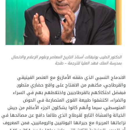
الدكتور الطيب بوتبقالت أستاذ التاريخ المعاصر وعلوم الإعلام والاتصال
بمدرسة الملك فهد العليا للترجمة – طنجة
الاندماج النسبي الذي حققه الأمازيغ مع العنصر الفينيقي
والقرطاجي، مكنهم من الانفتاح على واقع حضاري متطور.
فبفضل احتكاكهم بالقرطاجيين واختلاطهم بهم في السراء
والضراء، اكتشفوا طبيعة القوى المتصارعة في الحوض
المتوسطي، سيما وأنهم كانوا يشكلون الجزء الأعظم من جيش
الخيالة والمشاة التابع لقرطاج الذي طالما دافع عن مصالحها في
نزاعاتها المريرة مع جيرانها اليونانيين والرومانيين، فمن المعروف