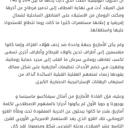
أن الحروب البونيقية الثلاث التي دارت رحاها ما بين 264 و 146
قبل الميلاد أدت في نهاية المطاف إلى تدمير قرطاج عن آخرها
ومكنت الرومان من الاستيلاء على المناطق الساحلية لشمال
إفريقيا و إعلانها مستعمرات كثيرا ما كانت روما تتطلع للاستحواذ
عليها واستغلالها.
ولم يكن الأمازيغ جبهة واحدة ضد زحف هؤلاء الغزاة، وإنما كانوا
منقسمين إلى أطراف تدين بالولاء لقرطاج وأطراف أخرى تسعى
لكسب تعاطف روماني سرعان ما انقلب إلى مجرد حماية رومانية،
وظهرت في خضم الأحداث تنظيمات أمازيغية على شكل ممالك
يقودها زعماء تمنعهم العقلية القبلية السائدة آنذاك من
استيعاب الرهانات الإستراتيجية الحضارية الكبرى.
وعليه، فإن القادة الأمازيغ من أمثال سيفاكسو ماسينسا و
يوجورتا و جوبا الأول لم يكونوا أحرارا بالمفهوم الاصطلاحي لكلمة
أمازيغ، بقدر ما كانوا يبحثون عن الحرية المفقودة تحت وطأة الغزو
الروماني، نلك الغزو الذي يعد الاستعمار الامبريالي الأوربي للقرن
التاسع عشر الميلادي وريثه الشرعي شكلا ومضمونا. لقد كان