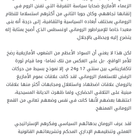
الزعماء الأمازيغ ضحايا سياسة التفرقة التي تفنن الروم في
إتقانها تجاههم، وكان جوبا الثاني من أكثرهم استسلاما للنظام
الروماني بمختلف أبعاده السياسية والثقافية، إلى درجة أنه بنى
معبدا خاصا للإمبراطور الروماني اوغسطس الذي أصبح بمثابة إله
يتضرع إليه ويحظى بالإجلال.
لكن هذا لا يعني أن السواد الأعظم من الشعوب الأمازيغية رضخ
للأمر الواقع، -بل على العكس من نلك تماما- وما قيام ثورة
تاكفاريناس، بين سنتي 17 و24 م، إلا نموذج بسيط من حركات
الرفض للاستعمار الروماني. لقد كانت علاقات عموم الأمازيغ
بالرومان علاقات اضطهاد واستغلال ومجابهات أكثر منها علاقات
مبنية على التلاقي الحضاري، ولما ظهرت الديانة المسيحية،
اعتنقها بعضهم لأنها كانت في نفس وضعهم تعاني من القمع
الروماني الممنهج.
لقد عرف الرومان بدهائهم السياسي وفكرهم الإستراتيجي
العملي وتنظيمهم الإداري المحكم وتشريعاتهم القانونية