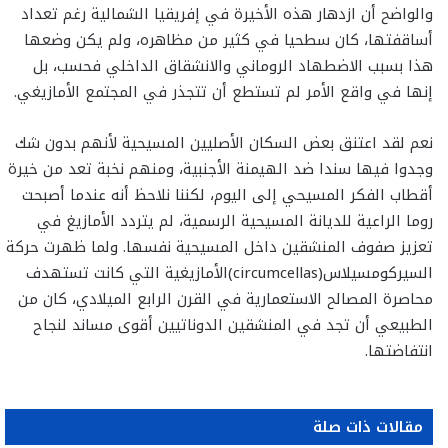
والواضح أن ازدهار هذه الأخيرة في إفريقيا الشمالية رغم تعداد
أساقفتها، كان سطحيا في كثير من مظاهره، ولم يكن وضعها
هذا بسبب الاضطهاد الروماني والانشقاق الداخلي فحسب، بل
إنها في واقع الأمر لم تستطع أن تتجذر في المجتمع الأمازيغي.
نعم لقد اعتنق بعض السكان الأصليين المسيحية لأنهم بدون شك
وجدوا فيها سندا ضد الهيمنة الأجنبية، ومنهم نخبة تعد من خيرة
أقطاب الفكر المسيحي إلى اليوم، لكننا نلاحظ أنه عندما أصبحت
روما الراعية للديانة المسيحية الرسمية، لم يتردد الأمازيغ في
تعزيز صفوف المنشقين داخل المسيحية نفسها. ولما ظهرت حركة
السيركومسيلاس(circumcellas)الأمازيغية التي كانت تستهدف
محاصرة المصالح الاستعمارية في القرن الرابع الميلادي، كان من
الطبيعي أن تجد في المنشقين الدوناتيين أقوى مساند لنجاح
انتفاضتها.
مقالات ذات صلة