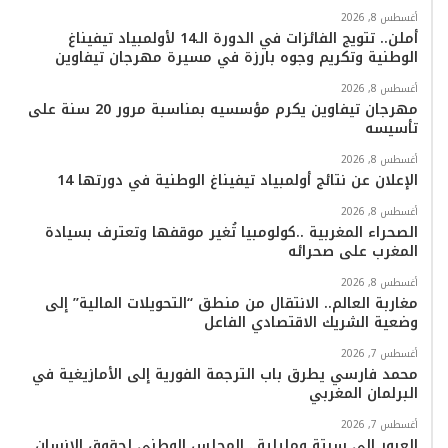
و
ر
و
ق
o
ا
أغسطس 8, 2026
أملن.. تتويج الفائزات في الدورة الـ14 لأولمبياد تيفيناغ
ك
ب
ر
k
ب
الوطنية وتكريم وجوه بارزة في مسيرة مهرجان تيفاوين
ا
أغسطس 8, 2026
مهرجان تيفاوين يكرم مؤسسيه بمناسبة مرور 20 سنة على
تأسيسه
م
أغسطس 8, 2026
الإعلان عن نتائج أولمبياد تيفيناغ الوطنية في دورتها 14
أغسطس 8, 2026
الصحراء المغربية ..كولومبيا تُغير موقفها وتعترف بسيادة
المغرب على صحرائه
أغسطس 8, 2026
مغاربة العالم.. الانتقال من منطق “التحويلات المالية” إلى
وضعية الشريك الاقتصادي الفاعل
أغسطس 7, 2026
محمد فارسي يطرق باب الترجمة الفورية إلى الأمازيغية في
البرلمان المغربي
أغسطس 7, 2026
العبور إلى سبتة ومليلية.. المجلس الوطني لحقوق الإنسان