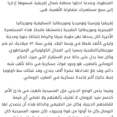
المتطورة، وعندما احتلوا منطقة شمال إفريقيا، قسموها إداريا
إلى سبع مستعمرات متفاوتة الأهمية، هى:
إفريقيا وبزسينا ونوميديا وموريطانيا السطيفية وموريتانيا
القيصرية وموريطانيا الطنجية (عاصمتها طنجة). هذه المستعمرة
الأخيرة كان يحدها نهر ملوية شرقا والرباط (شالة) جنوبا ومدينة
وليلي كأبعد نقطة في وسط البلاد. وفي سنة 41 ميلادية، تم ضم
موريطانياالطنجية رسميا إلى المجال الكولونيالي الإمبراطوري.
وكان مما يدل على حالة عدم الاستقرار التي ميزت الحكم
الروماني بالمغرب، هو وجود قوات عسكرية في حالة تأهب شبه
دائم، وقد بلغ تعدادها عشرة آلاف جندي، وقد شكلت سلا-كولونيا
(سلا حاليا) أكبر قاعدة عسكرية في المغرب الروماني.
وفيما يخص الوضع الديني، فإن المسيحية ظهرت في بادئ الأمر
كخصم عنيد للرومان، لا تعترف بآلهتهم ولا تعطي أي قيمة
لثقافتهم الدينية، وكان من الطبيعي والحالة هذه أن يتصدى لها
الرومان بكل ما أوتوا من قوة وجبروت، لكن صمود المسيحية كان