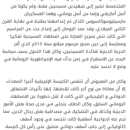
المتخصصة تشير إلى شهيدين مسيحيين فقط، ولم يكونا من
أصل أمازيغي وإنما من أصل روماني، وهما العسكريان
مارسيليوسوكاسيوس اللذان تم إعدامهما بطنجة في نهاية القرن
الثاني الميلادي، وقد عمد الرومان إلى إصدار عدد من المراسيم
التي كانت تنص بصريح العبارة على اضطهاد المسيحية تفكيرا
وممارسة إلى حين صدور مرسوم ميلانو سنة 313م الذي أقر
الحرية الدينية لفائدة المسيحيين، وكان هذا التحول بسبب سياسة
البحث عن الاستقرار في زمن بدأت فيه الإمبراطورية الرومانية في
وضع لا تحسد عليه.
وكان من المفروض أن تتنفس الكنيسة الإفريقية أخيرا الصعداء،
إلا أن معاناة من نوع آخر كانت تلاحقها، إنها تأثيرات الانشقاق
الدوناتي و البليجياني التي كانت لا تقل خطورة عن الاضطهاد
الروماني السابق، وكان الخلاف يتجلى في مدى صحة بعض الأمور
الدينية وكذلك في التشكيك في مصداقية بعض رجال الدين، مما
نجم عنه ازدواجية أسقفية كانت تتجسد في وجود أسقف
كاثوليكي إلى جانب أسقف دوناتي منشق على رأس كل كنيسة،