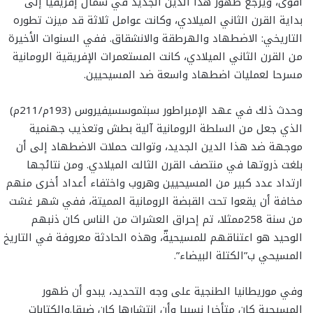
أقوى، ويرجع ظهور هذا الدين الجديد في شمال إفريقيا إلى
بداية القرن الثاني الميلادي، وكانت عوامل ثلاثة قد ميزت تطوره
التاريخي: الاضطهاد والهرطقة والانشقاق. ففي السنوات الأخيرة
من القرن الثاني الميلادي، كانت المستعمرات الإفريقية الرومانية
مسرحا لعمليات اضطهاد واسعة ضد المسيحيين.
وحدث ذلك في عهد الإمبراطور سبتموسسيفيروس (193م/211م)
الذي جعل من السلطة الرومانية آلية بطش وتعذيب جهنمية
موجهة ضد هذا الدين الجديد، وتوالت حملات الاضطهاد إلى أن
بلغت ذروتها في منتصف القرن الثالث الميلادي. ومن نتائجها
ارتداد عدد كبير من المسيحيين وهروب واختفاء أعداد أخرى منهم
مخافة أن يقعوا تحت القبضة الرومانية المميتة، ففي شهر غشت
من سنة 258ممثلا، تم إحراق العشرات من الناس كان ذنبهم
الوحيد هو اعتناقهم للمسيحيةّ، وهذه الحادثة معروفة في التاريخ
المسيحي ب”الكتلة البيضاء”.
وفي موريطانيا الطنجية على وجه التحديد، يبدو أن ظهور
المسيحية كان متأخرا نسبيا وأن انتشارها كان ضيقا.والكتابات