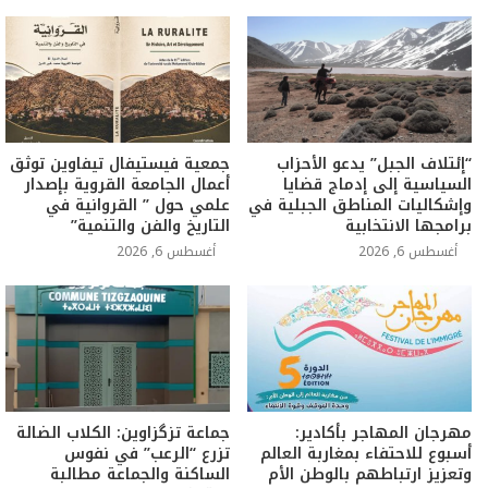
“إئتلاف الجبل” يدعو الأحزاب
جمعية فيستيفال تيفاوين توثق
السياسية إلى إدماج قضايا
أعمال الجامعة القروية بإصدار
وإشكاليات المناطق الجبلية في
علمي حول ” القروانية في
برامجها الانتخابية
التاريخ والفن والتنمية”
أغسطس 6, 2026
أغسطس 6, 2026
مهرجان المهاجر بأكادير:
جماعة تزگزاوين: الكلاب الضالة
أسبوع للاحتفاء بمغاربة العالم
تزرع “الرعب” في نفوس
وتعزيز ارتباطهم بالوطن الأم
الساكنة والجماعة مطالبة