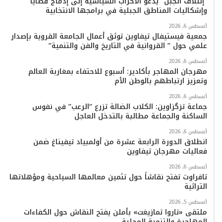
“إئتلاف الجبل” يدعو الأحزاب السياسية إلى إدماج قضايا
وإشكاليات المناطق الجبلية في برامجها الانتخابية
و
ر
و
ق
o
ا
أغسطس 6, 2026
ك
ب
ر
k
ب
جمعية فيستيفال تيفاوين توثق أعمال الجامعة القروية بإصدار
علمي حول ” القروانية في التاريخ والفن والتنمية”
ا
أغسطس 6, 2026
م
مهرجان المهاجر بأكادير: أسبوع للاحتفاء بمغاربة العالم
وتعزيز ارتباطهم بالوطن الأم
أغسطس 6, 2026
جماعة تزگزاوين: الكلاب الضالة تزرع “الرعب” في نفوس
الساكنة والجماعة مطالبة بالتدخل العاجل
أغسطس 6, 2026
انطلاق الدورة الرابعة عشرة من أولمبياد تيفيناغ ضمن
فعاليات مهرجان تيفاوين
أغسطس 6, 2026
تافراوت تفتح نقاشاً حول تثمين معالمها السياحية ومؤهلاتها
التراثية
أغسطس 5, 2026
ملتقى «تاروا تمازيغت» بأملن يفتح النقاش حول الكفاءات
المهاجرة والتنمية المحلية