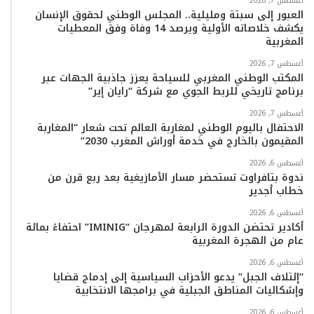
أغسطس 7, 2026
ك
ب
ر
k
ب
العبور إلى سبتة ومليلية.. المجلس الوطني لحقوق الإنسان
يكشف خلاصاته الأولية ويرصد 14 وفاة وفق المعطيات
ا
المغربية
م
أغسطس 7, 2026
المكتب الوطني المغربي للسياحة يعزز جاذبية الجهات عبر
برنامج تاريخي للربط الجوي مع شركة “رايان إير”
أغسطس 7, 2026
الاحتفال باليوم الوطني لمغاربة العالم تحت شعار “المغاربة
المقيمون بالخارج في خدمة أوراش المغرب 2030”
أغسطس 6, 2026
ندوة بتافراوت تستحضر مسار الأمازيغية بعد ربع قرن من
خطاب أجدير
أغسطس 6, 2026
أكادير تحتضن الدورة الرابعة لمهرجان “IMINIG” احتفاءً بمائة
عام من الهجرة المغربية
أغسطس 6, 2026
“إئتلاف الجبل” يدعو الأحزاب السياسية إلى إدماج قضايا
وإشكاليات المناطق الجبلية في برامجها الانتخابية
أغسطس 6, 2026