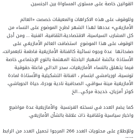
القوانين خاصة على مستوى المساواة بين الجنسين.
وللوقوف على هذه الاكراهات والمعيقات خصصت «العالم
الأمازيغي» عددها لهذا الشهر لطرح الموضوع على النساء من
كل المشارب السياسية، الاقتصادية،الثقافية، الفنية … ومن أجل
الوقوف على هذا الموضوع استضافت العالم الأمازيغي على
صفحاتها عدة وجوه نسائية كالفنانة الأمازيغية فاطمة تابعمرانت،
الأستاذة عائشة اشهبار الباحثة المهتمة بالنوع الإجتماعي خاصة
فيما يتهلق بالنساء الأمازيغيات، سحر الدالي فاعلة حقوقية
تونسية، اوريامشي ابتسام ، الفنانة التشكيلية والأستاذة لمادة
الأمازيغية مينة سواقي، الصحافية نادية بودرة، حياة الحوباشي،
كوثر أمزيان، خديجة مركي…الخ
كما يضم العدد في نسخته الفرنسية والأمازيغية عدة مواضيع
واخبار سياسية وثقافية ذات علاقة بالشأن الأمازيغي.
وللإطلاع على محتويات العدد 266 المرجوا تحميل العدد من الرابط