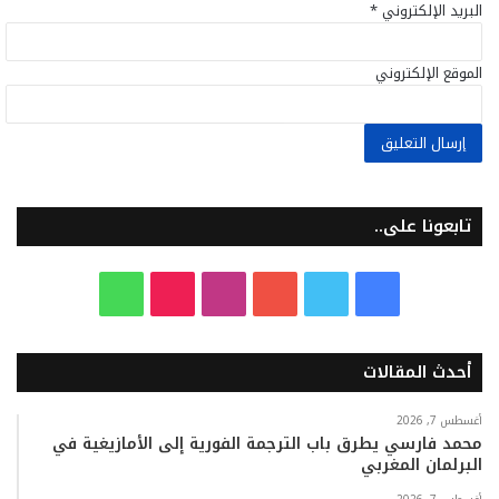
البريد الإلكتروني
*
الموقع الإلكتروني
تابعونا على..
ف
ت
ي
ا
T
و
ي
و
و
ن
i
ا
أحدث المقالات
س
ي
ت
س
k
ت
ب
ت
ي
ت
T
س
أغسطس 7, 2026
محمد فارسي يطرق باب الترجمة الفورية إلى الأمازيغية في
البرلمان المغربي
و
ر
و
ق
o
ا