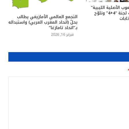
ب الأصلية الليبية”
ترفض مخرجات لجنة “4+4” وتلوّح
التجمع العالمي الأمازيغي يطالب
ابات
بحلّ (اتحاد المغرب العربي) واستبداله
بـ”اتحاد تامازغا”
فبراير 16, 2026