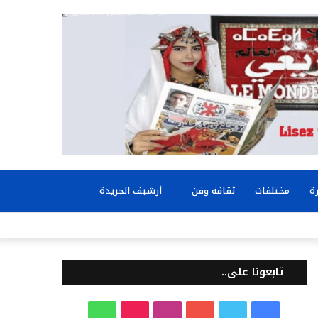
بحث
ة
مختلفات
ثقافة وفن
أرشيف الجريدة
عن
تابعونا على..
ف
ت
ي
ا
T
و