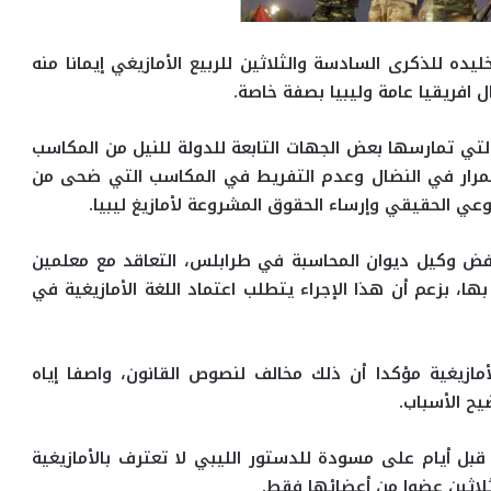
يده للذكرى السادسة والثلاثين للربيع الأمازيغي إيمانا منه
 افريقيا عامة وليبيا بصفة خاصة.
لتي تمارسها بعض الجهات التابعة للدولة للنيل من المكاسب
ستمرار في النضال وعدم التفريط في المكاسب التي ضحى من
عي الحقيقي وإرساء الحقوق المشروعة لأمازيغ ليبيا.
 رفض وكيل ديوان المحاسبة في طرابلس، التعاقد مع معلمين
ها، بزعم أن هذا الإجراء يتطلب اعتماد اللغة الأمازيغية في
مازيغية مؤكدا أن ذلك مخالف لنصوص القانون، واصفا إياه
يح الأسباب.
بل أيام على مسودة للدستور الليبي لا تعترف بالأمازيغية
ثلاثين عضوا من أعضائها فقط.