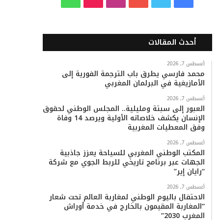
ي
و
و
ن
i
ا
س
ي
ت
س
k
ت
أحدث المقالات
ب
ت
ي
ت
T
س
أغسطس 7, 2026
محمد فارسي يطرق باب الترجمة الفورية إلى
و
ر
و
ق
o
ا
الأمازيغية في البرلمان المغربي
ك
ب
ر
k
ب
أغسطس 7, 2026
العبور إلى سبتة ومليلية.. المجلس الوطني لحقوق
ا
الإنسان يكشف خلاصاته الأولية ويرصد 14 وفاة
وفق المعطيات المغربية
م
أغسطس 7, 2026
المكتب الوطني المغربي للسياحة يعزز جاذبية
الجهات عبر برنامج تاريخي للربط الجوي مع شركة
“رايان إير”
أغسطس 7, 2026
الاحتفال باليوم الوطني لمغاربة العالم تحت شعار
“المغاربة المقيمون بالخارج في خدمة أوراش
المغرب 2030”