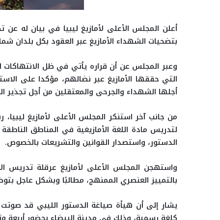
أعلن المجلس الأعلى لأمازيغ ليبيا في بيان له عن تخل
بتضحيات الشهداء الأمازيغ عبر العقود بكل بلدان شمال
وعبر المجلس عن أن قراره يأتي في ظل الانتهاكات ا
التي حققها الأمازيغ عبر نضالهم، مؤكدا على الا
أجلها الشهداء والجرحى والمعتقلين من أجل تجذير الو
من جانب آخر
استنكر المجلس الأعلى لأمازيغ ليبيا،
لتدريس مادة اللغة الأمازيغية في المناطق الناطقة ب
الدستور، واستصدار القوانين والتشريعات بالخصوص.
واستهجن المجلس الأعلى لأمازيغ عرقلة تدريس الأ
بالتمييز العنصري الممنهج، مطالبًا وبشكل عاجل بتوض
يشار إلى أن هيأة صياغة الدستور الليبي قد صوتت ق
كلغة رسمية، وذلك في مدينة البيضاء بحضور أربعة و