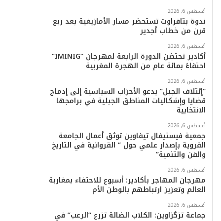
أغسطس 6, 2026
ندوة بتافراوت تستحضر مسار الأمازيغية بعد ربع
قرن من خطاب أجدير
أغسطس 6, 2026
أكادير تحتضن الدورة الرابعة لمهرجان “IMINIG”
احتفاءً بمائة عام من الهجرة المغربية
أغسطس 6, 2026
“إئتلاف الجبل” يدعو الأحزاب السياسية إلى إدماج
قضايا وإشكاليات المناطق الجبلية في برامجها
الانتخابية
أغسطس 6, 2026
جمعية فيستيفال تيفاوين توثق أعمال الجامعة
القروية بإصدار علمي حول ” القروانية في التاريخ
والفن والتنمية”
أغسطس 6, 2026
مهرجان المهاجر بأكادير: أسبوع للاحتفاء بمغاربة
العالم وتعزيز ارتباطهم بالوطن الأم
أغسطس 6, 2026
جماعة تزگزاوين: الكلاب الضالة تزرع “الرعب” في