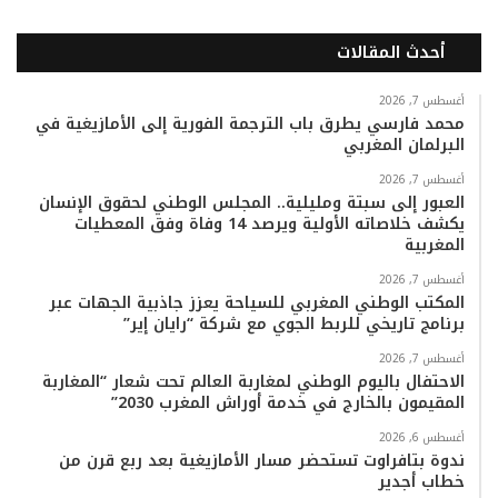
ي
و
و
ن
i
ا
أحدث المقالات
س
ي
ت
س
k
ت
ب
ت
ي
ت
T
س
أغسطس 7, 2026
محمد فارسي يطرق باب الترجمة الفورية إلى الأمازيغية في
البرلمان المغربي
و
ر
و
ق
o
ا
أغسطس 7, 2026
ك
ب
ر
k
ب
العبور إلى سبتة ومليلية.. المجلس الوطني لحقوق الإنسان
يكشف خلاصاته الأولية ويرصد 14 وفاة وفق المعطيات
ا
المغربية
م
أغسطس 7, 2026
المكتب الوطني المغربي للسياحة يعزز جاذبية الجهات عبر
برنامج تاريخي للربط الجوي مع شركة “رايان إير”
أغسطس 7, 2026
الاحتفال باليوم الوطني لمغاربة العالم تحت شعار “المغاربة
المقيمون بالخارج في خدمة أوراش المغرب 2030”
أغسطس 6, 2026
ندوة بتافراوت تستحضر مسار الأمازيغية بعد ربع قرن من
خطاب أجدير