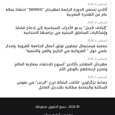
أغسطس 6, 2026
أكادير تحتضن الدورة الرابعة لمهرجان “IMINIG” احتفاءً بمائة
عام من الهجرة المغربية
أغسطس 6, 2026
“إئتلاف الجبل” يدعو الأحزاب السياسية إلى إدماج قضايا
وإشكاليات المناطق الجبلية في برامجها الانتخابية
أغسطس 6, 2026
جمعية فيستيفال تيفاوين توثق أعمال الجامعة القروية بإصدار
علمي حول ” القروانية في التاريخ والفن والتنمية”
أغسطس 6, 2026
مهرجان المهاجر بأكادير: أسبوع للاحتفاء بمغاربة العالم
وتعزيز ارتباطهم بالوطن الأم
أغسطس 6, 2026
جماعة تزگزاوين: الكلاب الضالة تزرع “الرعب” في نفوس
الساكنة والجماعة مطالبة بالتدخل العاجل
© 2026، جميع الحقوق محفوظة
تصميم :
أمازيغ ديزاين