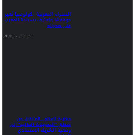
الصحراء المغربية ..كولومبيا تُغير
موقفها وتعترف بسيادة المغرب
على صحرائه
أغسطس 8, 2026
مغاربة العالم.. الانتقال من
منطق “التحويلات المالية” إلى
وضعية الشريك الاقتصادي