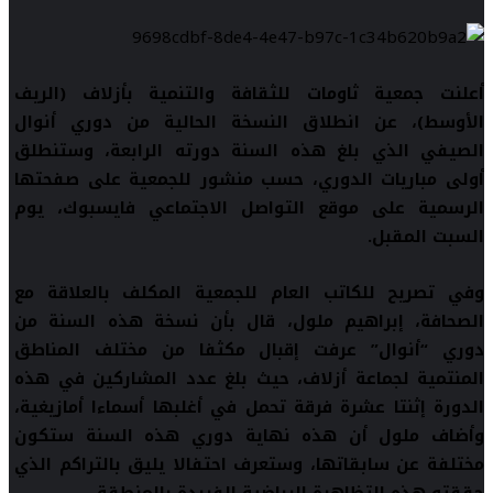
أعلنت جمعية ثاومات للثقافة والتنمية بأزلاف (الريف
الأوسط)، عن انطلاق النسخة الحالية من دوري أنوال
الصيفي الذي بلغ هذه السنة دورته الرابعة، وستنطلق
أولى مباريات الدوري، حسب منشور للجمعية على صفحتها
الرسمية على موقع التواصل الاجتماعي فايسبوك، يوم
السبت المقبل.
وفي تصريح للكاتب العام للجمعية المكلف بالعلاقة مع
الصحافة، إبراهيم ملول، قال بأن نسخة هذه السنة من
دوري “أنوال” عرفت إقبال مكثفا من مختلف المناطق
المنتمية لجماعة أزلاف، حيث بلغ عدد المشاركين في هذه
الدورة إثنتا عشرة فرقة تحمل في أغلبها أسماءا أمازيغية،
وأضاف ملول أن هذه نهاية دوري هذه السنة ستكون
مختلفة عن سابقاتها، وستعرف احتفالا يليق بالتراكم الذي