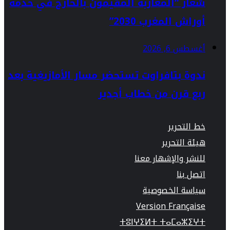
شعار “المغاربة المقيمون بالخارج في خدمة
أوراش المغرب 2030”
أغسطس 6, 2026
ندوة بتافراوت تستحضر مسار الأمازيغية بعد
ربع قرن من خطاب أجدير
خط التحرير
هيئة التحرير
للنشر والإشهار معنا
اتصل بنا
سياسة الخصوصية
Version Française
ⵜⵓⵏⵖⵉⵍⵜ ⵜⴰⵎⴰⵣⵉⵖⵜ