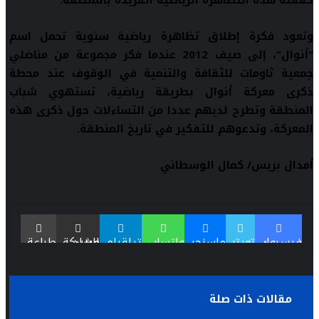
حققته هذه التظاهرة الرياضية الفريدة بالمنطقة.
وتعود فكرة إطلاق تظاهرة رياضية سنوية تحمل اسم
“أنوال”، إلى صيف 2012 عندما فكر مجموعة من مناضلي
جمعية ثاومات للثقافة والتنمية في الوقوف عند محطة
ذكرى معركة أنوال بطريقة رياضية، تستهوي شباب
المنطقة وتطرح لديهم عددا من التساءلات حول ذكرى هذه
المعركة، وتدعوهم للتفكير في تاريخ المنطقة.
أمدال بريس/
كمال الوسطاني
فيسبوك
تويتر
ماسنجر
واتساب
تيلقرام
مشاركة عبر البريد
طباعة
مقالات ذات صلة