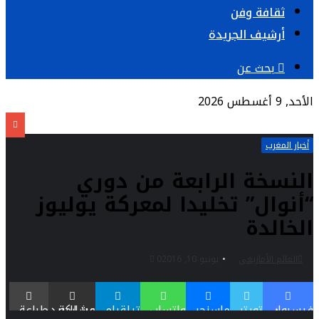
ثقافة وفن
أرشيف الجريدة
بحث عن
الأحد, 9 أغسطس 2026
أخبار المغرب
النسخة الرابعة من دوري
“أنوال” تخليدا لمعركة يوليوز
الخالدة
العالم الأمازيغي
يونيو 10, 2016
0
فيسبوك
تويتر
ماسنجر
واتساب
تيلقرام
مشاركة عبر البريد
طباعة