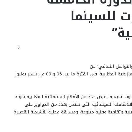
 للسينما
ية”
0
والتواصل الثقافي” عن
تنظيم الدورة الخامسة من مهرجان تافسوت للسينما الأمازيغية المغاربية، في الفترة ما بين 05 و 09 من شهر يوليوز
راوت، سيعرف عرض عدد من الأفلام السينمائية المغاربية سواء
الالقافلة السينمائية التي ستحل بعدد من الدواوير على
نية وثقافية وفنية متنوعة، ومسابقة محلية للأشرطة القصيرة