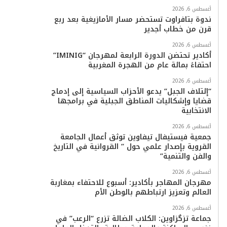
أغسطس 6, 2026
ندوة بتافراوت تستحضر مسار الأمازيغية بعد ربع
قرن من خطاب أجدير
أغسطس 6, 2026
أكادير تحتضن الدورة الرابعة لمهرجان “IMINIG”
احتفاءً بمائة عام من الهجرة المغربية
أغسطس 6, 2026
“إئتلاف الجبل” يدعو الأحزاب السياسية إلى إدماج
قضايا وإشكاليات المناطق الجبلية في برامجها
الانتخابية
أغسطس 6, 2026
جمعية فيستيفال تيفاوين توثق أعمال الجامعة
القروية بإصدار علمي حول ” القروانية في التاريخ
والفن والتنمية”
أغسطس 6, 2026
مهرجان المهاجر بأكادير: أسبوع للاحتفاء بمغاربة
العالم وتعزيز ارتباطهم بالوطن الأم
أغسطس 6, 2026
جماعة تزگزاوين: الكلاب الضالة تزرع “الرعب” في