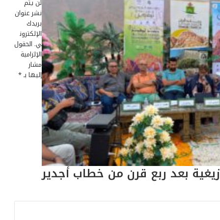
لن يتم
نشر عنوان
بريدك
الإلكترون
ي.
الحقول
الإلزامية
مشار
إليها بـ
*
زيغية بعد ربع قرن من خطاب أجدير