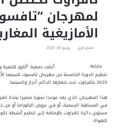
لمهرجان “تافسوت
الأمازيغية المغارب
منتصر إثري
يونيو 30, 2023
شاركها
ت
ت
ف
م
م
و
م
ط
أعلنت جمعية “أناروز للتنمية 
ا
ا
ا
ي
ي
ب
و
ش
ا
ا
ي
ت
ل
س
س
س
2023 بتافراوت، تحت شعارها الدائم: أدرار والسينما.
ر
ب
ت
ن
ن
ع
ق
س
ا
ر
ر
و
ج
ج
ك
ة
هذا المهرجان، الذي يعد موعدا سنويا متميزا ببلدة تاف
ا
ر
ر
ة
ك
ب
ع
م
في المسابقة الرسمية، أو في عروض البانوراما أو من خل
ب
مستوى دائرة تافراوت، بالإضافة إلى تنظيم أنشطة تكوي
ر
للهواة.
ا
ل