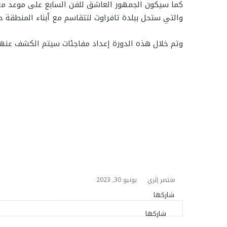
ب
كما سيكون الجمهور العاشق للفن السابع على موعد مع ع
ر
والتي ستحل ببلدة تافراوت لتتقاسم مع أبناء المنطقة 
ي
د
وتم خلال هذه الدورة إعداد مفاجئات سيتم الكشف عنها
منتصر إثري
يونيو 30, 2023
شاركها
ت
ت
ف
م
م
و
م
ط
ا
ا
ا
ي
ي
ب
و
ش
شاركها
ت
ت
ف
م
م
و
م
ط
ا
ا
ي
ت
ل
س
س
س
ا
ا
ا
ي
ي
ب
و
ش
ر
ب
ت
ن
ن
ع
ق
س