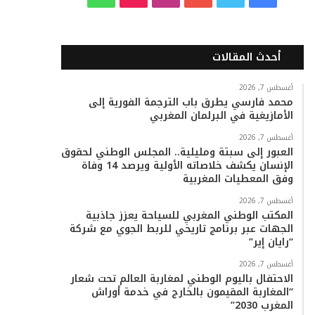
ي
و
و
ن
i
ا
س
ي
ت
س
k
ت
أحدث المقالات
ب
ت
ي
ت
T
س
أغسطس 7, 2026
محمد فارسي يطرق باب الترجمة الفورية إلى
و
ر
و
ق
o
ا
الأمازيغية في البرلمان المغربي
ك
ب
ر
k
ب
أغسطس 7, 2026
العبور إلى سبتة ومليلية.. المجلس الوطني لحقوق
ا
الإنسان يكشف خلاصاته الأولية ويرصد 14 وفاة
وفق المعطيات المغربية
م
أغسطس 7, 2026
المكتب الوطني المغربي للسياحة يعزز جاذبية
الجهات عبر برنامج تاريخي للربط الجوي مع شركة
“رايان إير”
أغسطس 7, 2026
الاحتفال باليوم الوطني لمغاربة العالم تحت شعار
“المغاربة المقيمون بالخارج في خدمة أوراش
المغرب 2030”