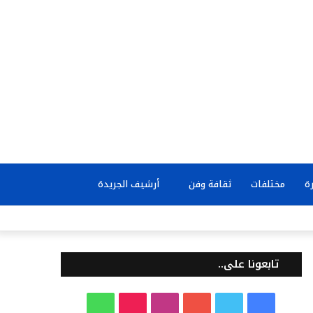
بحث
ة
مختلفات
ثقافة وفن
أرشيف الجريدة
عن
تابعونا على..
ف
ت
ي
ا
T
و