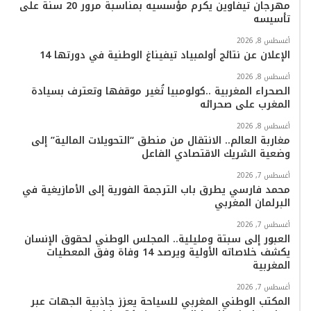
ك
ب
ر
k
ب
مهرجان تيفاوين يكرم مؤسسيه بمناسبة مرور 20 سنة على
تأسيسه
ا
أغسطس 8, 2026
م
الإعلان عن نتائج أولمبياد تيفيناغ الوطنية في دورتها 14
أغسطس 8, 2026
الصحراء المغربية ..كولومبيا تُغير موقفها وتعترف بسيادة
المغرب على صحرائه
أغسطس 8, 2026
مغاربة العالم.. الانتقال من منطق “التحويلات المالية” إلى
وضعية الشريك الاقتصادي الفاعل
أغسطس 7, 2026
محمد فارسي يطرق باب الترجمة الفورية إلى الأمازيغية في
البرلمان المغربي
أغسطس 7, 2026
العبور إلى سبتة ومليلية.. المجلس الوطني لحقوق الإنسان
يكشف خلاصاته الأولية ويرصد 14 وفاة وفق المعطيات
المغربية
أغسطس 7, 2026
المكتب الوطني المغربي للسياحة يعزز جاذبية الجهات عبر