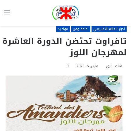
بحث
الق
عن
أخبار العالم الأمازيغي
ثقافة وفن
مواعيد
تافراوت تحتضن الدورة العاشرة
لمهرجان اللوز
منتصر إثري
مارس 6, 2023
0