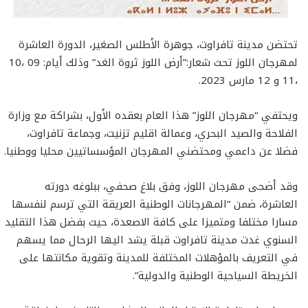
تحتضن مدينة تافراوت، جوهرة الأطلس الصغير، الدورة العاشرة
لمهرجان اللوز تحث شعار:”أرض اللوز ثروة الغد” وذلك أيام: 09 ،10
،11 و 12 مارس 2023.
ويحتفي “مهرجان اللوز” هذا العام بعقده الأول، بشراكة مع وزارة
الفلاحة والصيد البحري، وعمالة اقليم تزنيت، وجماعة تافراوت،
فضلا عن داعمي ومحتضني المهرجان المؤسساتيين محليا ووطنيا.
وقد أضحى مهرجان اللوز، وفق بلاغ صحفي، ببلوغه دورته
العاشرة، ضمن “المهرجانات الوطنية العريقة التي ترسم لنفسها
مسارا مختلفا ومتميزا على كافة الاصعدة، حيث بفضل هذا التقليد
السنوي غدت مدينة تافراوت قبلة يشد اليها الرحال مما يسهم
في التعريف بالمؤهلات المختلفة للمدينة وتقوية مكانتها على
الخريطة السياحية الوطنية والدولية”.