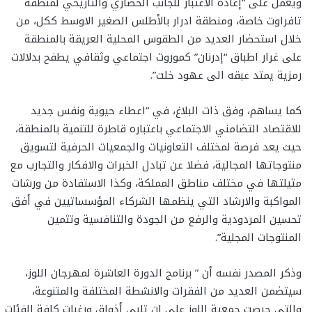
ويعمل على “إعادة الاعتبار للجانب الحضاري والتاريخي لمنطقة
تافراوت خاصة، ومنطقة ادرار بالأطلس الصغير الاوسط ككل، من
خلال استحضار العديد من الطقوس المحلية العريقة بالمنطقة
على غرار اطباق “إدرنان” كموروث اجتماعي وثقافي يطفح بدلالات
رمزية يمتد عبقه الى عهود خلت”.
كما يساهم، وفق ذات البلاغ، في “اعطاء حيوية ونفس جديد
للاقتصاد التضامني الاجتماعي باعتباره قاطرة للتنمية بالمنطقة،
حيث يعد فرصة لمختلف التعاونيات والجمعيات الحرفية لتسويق
منتوجاتها المجالية، فضلا عن تبادل الخبرات والافكار والتجارب مع
مثيلتها في مختلف مناطق المملكة، وكذا الاستفادة من ورشات
المواكبة والارشاد التي ينظمها الشركاء المؤسساتيين في أفق
تحسين المردودية والرفع من الجودة والتنافسية وتثمين
المنتوجات المجلية”.
وذكر المصدر نفسه أن ” برنامج الدورة العاشرة لمهرجان اللوز،
سيتضمن العديد من الفقرات والانشطة المختلفة والمتنوعة،
والتي حرصت جمعية اللوز على ان تلبي أذواق ورغبات كافة الفئات