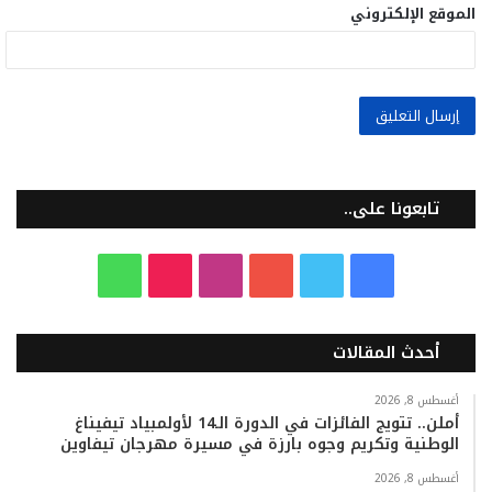
الموقع الإلكتروني
تابعونا على..
ف
ت
ي
ا
T
و
ي
و
و
ن
i
ا
أحدث المقالات
س
ي
ت
س
k
ت
ب
ت
ي
ت
T
س
أغسطس 8, 2026
أملن.. تتويج الفائزات في الدورة الـ14 لأولمبياد تيفيناغ
الوطنية وتكريم وجوه بارزة في مسيرة مهرجان تيفاوين
و
ر
و
ق
o
ا
أغسطس 8, 2026