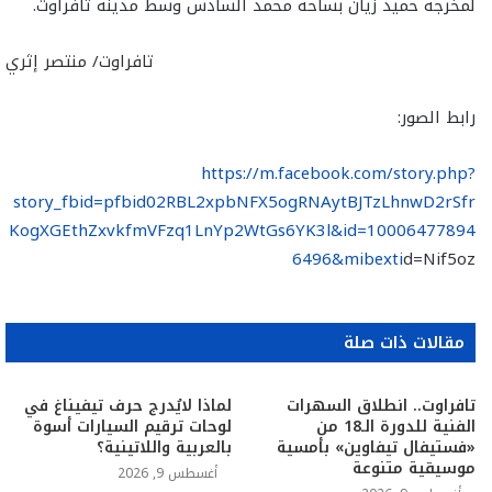
لمخرجه حميد زيان بساحة محمد السادس وسط مدينة تافراوت.
تافراوت/ منتصر إثري
رابط الصور:
https://m.facebook.com/story.php?
story_fbid=pfbid02RBL2xpbNFX5ogRNAytBJTzLhnwD2rSfr
KogXGEthZxvkfmVFzq1LnYp2WtGs6YK3l&id=10006477894
6496&mibexti
d=Nif5oz
مقالات ذات صلة
تافراوت.. انطلاق السهرات
لماذا لايُدرج حرف تيفيناغ في
الفنية للدورة الـ18 من
لوحات ترقيم السيارات أسوة
«فستيفال تيفاوين» بأمسية
بالعربية واللاتينية؟
موسيقية متنوعة
أغسطس 9, 2026