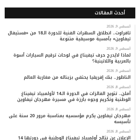
ي
و
و
ن
i
ا
أحدث المقالات
س
ي
ت
س
k
ت
ب
ت
ي
ت
T
س
أغسطس 9, 2026
تافراوت.. انطلاق السهرات الفنية للدورة الـ18 من «فستيفال
تيفاوين» بأمسية موسيقية متنوعة
و
ر
و
ق
o
ا
أغسطس 9, 2026
ك
ب
ر
k
ب
لماذا لايُدرج حرف تيفيناغ في لوحات ترقيم السيارات أسوة
بالعربية واللاتينية؟
ا
أغسطس 9, 2026
م
الناظور.. بنك إفريقيا يحتفي بزبنائه من مغاربة العالم
أغسطس 8, 2026
أملن.. تتويج الفائزات في الدورة الـ14 لأولمبياد تيفيناغ
الوطنية وتكريم وجوه بارزة في مسيرة مهرجان تيفاوين
أغسطس 8, 2026
مهرجان تيفاوين يكرم مؤسسيه بمناسبة مرور 20 سنة على
تأسيسه
أغسطس 8, 2026
الإعلان عن نتائج أولمبياد تيفيناغ الوطنية في دورتها 14