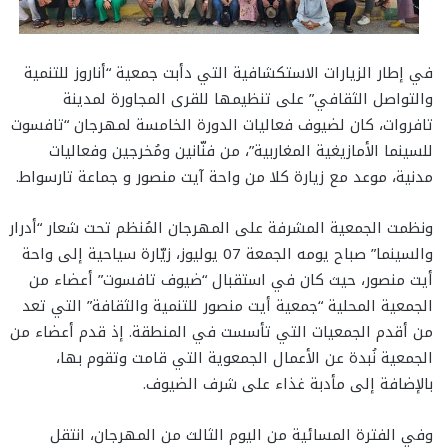
في إطار الزيارات الاستكشافية التي دأبت جمعية “أناروز للتنمية
والتواصل الثقافي” على تنظيمها للقرى المجاورة لمدينة
تافروات، كان لضيوف فعاليات الدورة الخامسة لمهرجان “تافسوت
للسينما الأمازيغية المغاربية”، من فنّانين ومُخرجين وفعاليات
مدنية، موعد مع زيارة كلا من واحة آيت منصور و جماعة تارسواط.
ونظمت الجمعية المشرفة على المهرجان المُنظم تحت شعار “أدرار
والسينما” صباح يومه الجمعة 07 يوليوز، زيّارة سياحية إلى واحة
أيت منصور، حيث كان في استقبال “ضيوف تافسوت” أعضاء من
الجمعية المحلية “جمعية أيت منصور للتنمية والثقافة” التي تعد
من أقدم الجمعيات التي تأسست في المنطقة. إذ قدم أعضاء من
الجمعية نُبدة عن الأعمال الجمعوية التي قامت وتقوم بها،
بالإضافة إلى مأدبة غذاء على شرف الضيوف.
وفي الفترة المسائية من اليوم الثالث من المهرجان، انتقل