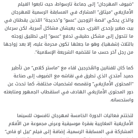
“ضيوف المهرجان” إلى جماعة تارسواط، حيث تابعوا الفيلم
الأمازيغي “ميثاق” المشارك في المسابقة الرسمية للمهرجان
والذي يحكي “قصة الزوجين “عسو” و”خديجة” اللذين يقطنان في
بيت صغير بإحدى القرى، حيث يعيشان مشاكل أسرية، لكن سرعان
ما تتحول إلى مشكل حقيقي تدفع “عسو” إلى تطليق زوجته
بالثلاث (شفهيا)، وهو ما جعلها تكون محرمة عليه، إلا بعد زواجها
من رجل آخر حسب ما تقتضيه الشريعة الإسلامية”.
كما كان للفنانين والمُخرجين لقاء مع “ماستر كلاص” من تأطير
حميد أمتدي الذي تطرق في نقاشه مع الضيوف إلى صناعة
“المحتوى الأمازيغي” وتقمصه لشخصيات مختلفة، كما تحدث عن
دور المحتوى الأمازيغي الهادف في استقطاب الجمهور ومتابعته
واستحسانه.
لتختتم فعاليات الدورة الخامسة لمهرجان تافسوت للسينما
الأمازيغية المغاربية بفقرة موسيقية وعرض مجموعة من الأفلام
المشاركة في المسابقة الرسمية، إضافة إلى فيلم “بيل او فاص”