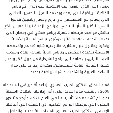
ونساء الفن الذي تغوص فيه الاعلامية حجو زكري، ثم برنامج
الذاكرة الرياضية الذي يعده ويقدمه الزميل الحسين العلالي
الذي يسافر مع المستمعين في تاربخ ومسار رياضيين قدموا
الشيء الكثير للشأن الرياضي، وبرنامج الزميلة ثريا المعرس الذي
يناقش مواضيع مرتبطة بالاسرة، برنامج صحتي في رمضان الذي
تعده وتقدمه الاعلامية فاتن خوضري، برنامج فسحة رمضانية
وفكرة ومقبول لإبراز مشاريع مقاولاتية شابة تعدهم وتقدمهم
الاعلامية سعيدة الحكيمي، وبرنامج زاوية للنقاش يعده ويقدمه
العبد النايلي، بالإضافة الى برامج تنشيطية من قبيل فكر واختار
لاختبار الثقافة العامة للمستمعين، ونشرات إخبارية على مدار
الساعة بالعربية وتاشلحيت ونشرات رياضية يومية.
فمنذ التحاق الدكتور الحبيب العسري بإذاعة أكادير في نهاية عام
2006 ، وتعيينه مديرا جديدا على رأس إدارتها، شهدت المحطة
تطور لم تشهده منذ تأسيسها في العام 1971، وأرجع متتبعون
الطفرة التي عرفتها البرامج الاذاعية الى اللمسة التي أضافها
الإعلامي الدكتور الحبيب العسري المزداد سنة 1973، والحاصل