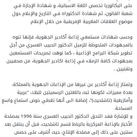
على البكالوريا تخصص اللغة الاسبانية، و شهادة الإجازة في
شعبة القانون، ثم شهادة الدكتوراه في التاريخ والإعلام حول
موضوع العلاقات المغربية الإفريقية من خلال الإعلام.
وحسب شهادات مستمعي إذاعة أكادير الجهوية، فإنها تنوه
بالمجهودات الملحوظة للزميل الدكتور الحبيب العسري من أجل
تطوير شبكة البرامج الإذاعية ، كما نوهت تصريحات المستمعين
بمجهودات كافة الزملاء في إذاعة اكادير الجهوية، من صحفيين
وتقنيين…
وتمتاز إذاعة أكادير عن غيرها من الإذاعات الجهوية بالمملكة،
بعدة مميزات، لكونها تبث باللغتين الرسميتين للبلاد، “عربية
وأمازيغية (تاشلحيت)”، إضافة الى أنها تغطي حوض استماع واسع
المساحة.
و للإشارة فقد التحق الدكتور الحبيب العسري سنة 1996 بمصلحة
الأخبار بالإذاعة المركزية بالرباط قسم تاشلحيت، قبل أن ينتقل بعد
سنتين على ذلك إلى مصلحة الإنتاج، حيث أشرف على حصص