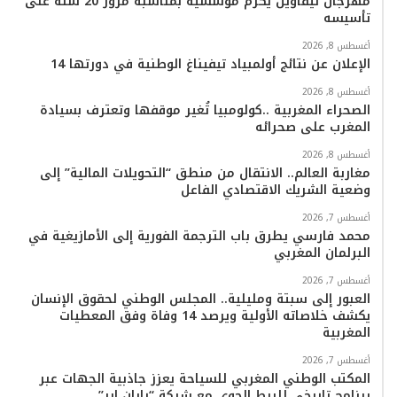
مهرجان تيفاوين يكرم مؤسسيه بمناسبة مرور 20 سنة على
تأسيسه
ا
أغسطس 8, 2026
م
الإعلان عن نتائج أولمبياد تيفيناغ الوطنية في دورتها 14
أغسطس 8, 2026
الصحراء المغربية ..كولومبيا تُغير موقفها وتعترف بسيادة
المغرب على صحرائه
أغسطس 8, 2026
مغاربة العالم.. الانتقال من منطق “التحويلات المالية” إلى
وضعية الشريك الاقتصادي الفاعل
أغسطس 7, 2026
محمد فارسي يطرق باب الترجمة الفورية إلى الأمازيغية في
البرلمان المغربي
أغسطس 7, 2026
العبور إلى سبتة ومليلية.. المجلس الوطني لحقوق الإنسان
يكشف خلاصاته الأولية ويرصد 14 وفاة وفق المعطيات
المغربية
أغسطس 7, 2026
المكتب الوطني المغربي للسياحة يعزز جاذبية الجهات عبر
برنامج تاريخي للربط الجوي مع شركة “رايان إير”