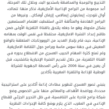
التذييع والبرمجة والمحافظة باستديو البث. وخلال تلك المرحلة،
أعد مجموعة من البرامج الإذاعية الأمازيغية، نذكر منها: تنمالت،
أوال نتودرت، إيماينوتن إيمالاس، إزرفان أوفكان… وغيرها من
البرامج الهادفة والمتألقة التي استقطبت اهتمام المستمعين
بشكل ملحوظ، وهو ما جعله يلتحق بالقناة التلفزية الأولى ضمن
طاقم إعداد النشرة الامازيغية، محتفظا في نفس الوقت بمهامه
الإذاعية، حيث قام بإنجاز العديد من الروبورتاجات المتعلقة بالواقع
المعيش في جهة سوس ماسة وبرامج حول الثقافة الامازيغية.
ولم تمنع كثرة المهام الحبيب العسري من الاضطلاع بدوره في
القناة التلفزية، من خلال تقديم النشرة الإخبارية بتاشلحيت، قبل
أن يعين في سنة 2006 على رأس المحطة الجهوية للشركة
الوطنية للإذاعة والتلفزة المغربية بأكادير.
ينبني تصور العسري لتطوير عطاءات إذاعة أكادير على استراتيجية
محددة، وواضحة الأهداف والمعالم، منها على الخصوص وضع
شبكة برامج قادرة على التنافسية، في ظل التحرير الجزئي للقطاع
الإذاعي في المغرب، الذي يلزم بوضع كافة الإجراءات النظرية