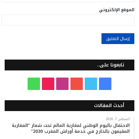
الموقع الإلكتروني
تابعونا على..
ف
ت
ي
ا
T
و
ي
و
و
ن
i
ا
أحدث المقالات
س
ي
ت
س
k
ت
ب
ت
ي
ت
T
س
أغسطس 7, 2026
الاحتفال باليوم الوطني لمغاربة العالم تحت شعار “المغاربة
المقيمون بالخارج في خدمة أوراش المغرب 2030”
و
ر
و
ق
o
ا