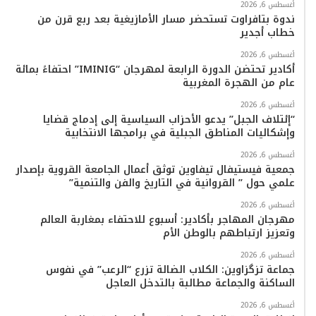
أغسطس 6, 2026
ك
ب
ر
k
ب
ندوة بتافراوت تستحضر مسار الأمازيغية بعد ربع قرن من
خطاب أجدير
ا
أغسطس 6, 2026
م
أكادير تحتضن الدورة الرابعة لمهرجان “IMINIG” احتفاءً بمائة
عام من الهجرة المغربية
أغسطس 6, 2026
“إئتلاف الجبل” يدعو الأحزاب السياسية إلى إدماج قضايا
وإشكاليات المناطق الجبلية في برامجها الانتخابية
أغسطس 6, 2026
جمعية فيستيفال تيفاوين توثق أعمال الجامعة القروية بإصدار
علمي حول ” القروانية في التاريخ والفن والتنمية”
أغسطس 6, 2026
مهرجان المهاجر بأكادير: أسبوع للاحتفاء بمغاربة العالم
وتعزيز ارتباطهم بالوطن الأم
أغسطس 6, 2026
جماعة تزگزاوين: الكلاب الضالة تزرع “الرعب” في نفوس
الساكنة والجماعة مطالبة بالتدخل العاجل
أغسطس 6, 2026