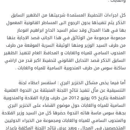
والغابات .
كل اجراءات التحفيظ المستمدة شرعيتها من الظهير السابق
الذكر يثم تنفيذها بدون الرجوع الى المساطر القانونية المعمول
بها في هذا المجال وقد سلم السيد الحاج ابراهيم افوعار
مجموعة مجموعة من الوثائق في هذا الجانب قصد الاجابة عنها
من طرف السيد الوزير ومنها الوثيقة السرية الموقعة من طرف
المندوب السامي للمياه والغابات و المحافظ العام لتنفيذ الظهير
السابق الذكر قصد التحايل القانوني لتحفيظ اكبر قدر من اراضي
ساكنة سوس من طرف المندوبية السامية للمياه والغابات .
أما فيما يخص مشكل الخنزير البري : استفسر اعظاء لجنة
التنسيقية عن مأل تنفيذ نتائج اللجنة المنبثقة عن الندوة العلمية
المنظمة بتاريخ 05 يونيو 2012 من طرف وزارة الفلاحة والمندوبية
السامية للمياه والغابات حول موضوع القضاء على الخنزير البري
بجهة سوس ماسة هاته الندوة حضرها كل من السيد وزير الفلاحة
والمندوب السامي للمياه والغابات ومجموعة من الخبراء الدوليين
المتخصصين في المجال ، وبعد عرض نتائج اللجنة المكلفة بإعداد