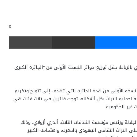
0
ر
ماسنجر
مشاركة عبر البريد
طباعة
الرباط، حفل توزيع جوائز النسخة الأولى من “الجائزة الكبرى
النسخة الأولى من هذه الجائزة التي تهدف إلى تتويج وتكريم
لحماية التراث بكل أشكاله، توجت فائزين في ثلاث فئات هي
 غير الحكومية.
لالة ورئيس مؤسسة الثقافات الثلاث، أندري أزولاي، وذلك
لى التراث الثقافي اليهودي بالمغرب، واهتمامه الكبير