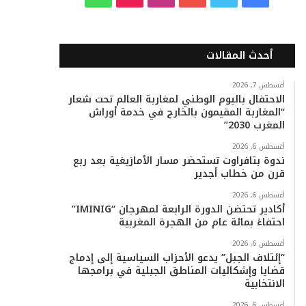
ي
و
و
ن
i
ا
س
ي
ت
س
k
ت
أحدث المقالات
ب
ت
ي
ت
T
س
أغسطس 7, 2026
الاحتفال باليوم الوطني لمغاربة العالم تحت شعار
و
ر
و
ق
o
ا
“المغاربة المقيمون بالخارج في خدمة أوراش
المغرب 2030”
ك
ب
ر
k
ب
أغسطس 6, 2026
ا
ندوة بتافراوت تستحضر مسار الأمازيغية بعد ربع
قرن من خطاب أجدير
م
أغسطس 6, 2026
أكادير تحتضن الدورة الرابعة لمهرجان “IMINIG”
احتفاءً بمائة عام من الهجرة المغربية
أغسطس 6, 2026
“إئتلاف الجبل” يدعو الأحزاب السياسية إلى إدماج
قضايا وإشكاليات المناطق الجبلية في برامجها
الانتخابية
أغسطس 6, 2026