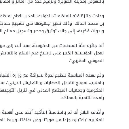
بالنهوض بمدينة الصويرة وترميم عدد من المآثر والمقابر 
وعادت جائزة فئة المنظمات الدولية، للمدير العام لمنظمة
بن محمد المالك، وذلك نظير “جهودها في تشجيع حماية ا
وندوات فكرية، إلى جانب توثيق وحصر وتسجيل معالم الت
أما جائزة فئة المنظمات غير الحكومية، فقد آلت إلى م
لعمل المؤسسة الكبير على ترسيخ قيم السلم والتعايش و
الصوفي المغربي”.
وتم بهذه المناسبة تنظيم ندوة بشراكة مع وزارة الشباب
بالمغرب، نموذج لتفاعل الحضارات و التعايش الديني”، 
الحكومية وجمعيات المجتمع المدني في تنزيل التوجيهات 
رافعة للتنمية بالمملكة.
وأضاف البلاغ أنه تم بالمناسبة التأكيد أيضا على أهمية 
المغربية “باعتباره جزءا من هويتنا ومن ثقافتنا ويربط الم