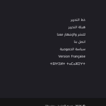
خط التحرير
هيئة التحرير
للنشر والإشهار معنا
اتصل بنا
سياسة الخصوصية
Version Française
ⵜⵓⵏⵖⵉⵍⵜ ⵜⴰⵎⴰⵣⵉⵖⵜ