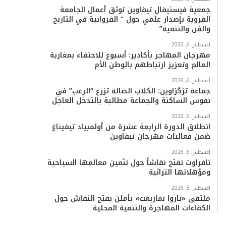
جمعية فيستيفال تيفاوين توثق أعمال الجامعة
القروية بإصدار علمي حول ” القروانية في التاريخ
والفن والتنمية”
أغسطس 6, 2026
مهرجان المهاجر بأكادير: أسبوع للاحتفاء بمغاربة
العالم وتعزيز ارتباطهم بالوطن الأم
أغسطس 6, 2026
جماعة تزگزاوين: الكلاب الضالة تزرع “الرعب” في
نفوس الساكنة والجماعة مطالبة بالتدخل العاجل
أغسطس 6, 2026
انطلاق الدورة الرابعة عشرة من أولمبياد تيفيناغ
ضمن فعاليات مهرجان تيفاوين
أغسطس 6, 2026
تافراوت تفتح نقاشاً حول تثمين معالمها السياحية
ومؤهلاتها التراثية
أغسطس 5, 2026
ملتقى «تاروا تمازيغت» بأملن يفتح النقاش حول
الكفاءات المهاجرة والتنمية المحلية