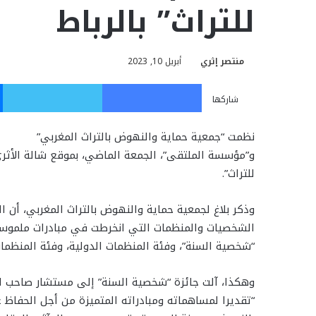
للتراث” بالرباط
منتصر إثري
أبريل 10, 2023
فيسبوك
تويت
شاركها
نظمت “جمعية حماية والنهوض بالتراث المغربي”
و”مؤسسة الملتقى”، الجمعة الماضي، بموقع شالة الأثري ب
للتراث”.
وذكر بلاغ لجمعية حماية والنهوض بالتراث المغربي، أن 
الشخصيات والمنظمات التي انخرطت في مبادرات ملموسة 
“شخصية السنة”، وفئة المنظمات الدولية، وفئة المنظمات
وهكذا، آلت جائزة “شخصية السنة” إلى مستشار صاحب الج
“تقديرا لمساهماته ومبادراته المتميزة من أجل الحفاظ ع