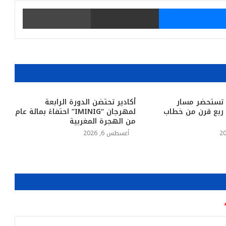
يتر
ماسنجر
مشاركة عبر البريد
طباعة
 تستحضر مسار
أكادير تحتضن الدورة الرابعة
د ربع قرن من خطاب
لمهرجان “IMINIG” احتفاءً بمائة عام
من الهجرة المغربية
أغسطس 6, 2026