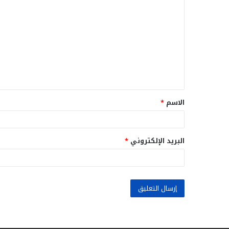
ل
ت
ع
ل
ي
ق
الاسم
*
*
البريد الإلكتروني
*