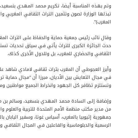
وتم بهذه المناسبة أيضا، تكريم محمد المهدي بنسعيد، و
تبذلها الوزارة لصون وتثمين التراث الثقافي المغربي وال
المغرب)”.
وقال نائب رئيس جمعية حماية والحفاظ على التراث المغر
حدث الجائزة الكبرى للتراث يأتي في سياق تحديات تست
الثقافي والحضاري للمغرب، بل وللدول الأخرى كذلك.
وأبرز العجوطي أن المغرب بثرات ثقافي لامادي شاهد عل
في مجال التعايش بين الأديان، مبرزا أن “مجال حماية ترا
وتستلزم تظافر كل الجهود وانخراط الجميع مواطنين و
وإضافة إلى السادة محمد المهدي بنسعيد، وسالم بن مح
من مدير مكتب منظمة الأمم المتحدة للتربية والعلوم وال
جمهورية إثيوبيا بالمغرب، أسياس غوتا، وسفير اليابان 
الرسمية والدبلوماسية والفاعلين في المجال الثقافي و