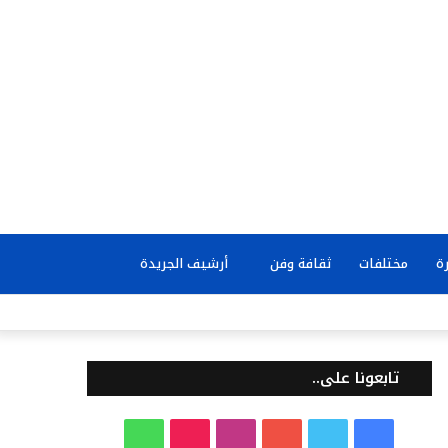
بحث
ة
مختلفات
ثقافة وفن
أرشيف الجريدة
عن
تابعونا على..
ف
ت
ي
ا
T
و