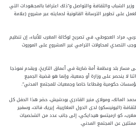
زير الشباب والثقافة والتواصل و”ذلك اعترافا بالمجهودات التي
عمل على تطوير الترسانة القانونية لحمايته عبر مشروع (علامة
بي، مراد العجوطي، في تصريح لوكالة المغرب للأنباء، إن تنظيم
وجب التصدي لمحاولات الترامي غير المشروع على الموروث
ى مسار بلد وعظمة أمة ضاربة في أعماق التاريخ، ويقدم نموذجا
ثنا لا ينحصر على وزارة أو جمعية، وإنما هو قضية الجميع
مؤسسات حكومية وقطاعا خاصا وجمعيات للمجتمع المدني”.
مد المالك، ومولاي منير القادري بودشيش، حضر هذا الحفل كل
ثقافة (اليونيسكو) لدى الدول المغاربية، إيريك فالت، وسفير
بالمغرب، كو ارميتسو هيدايكي، إلى جانب عدد من الشخصيات
ممثلين عن المجتمع المدني.