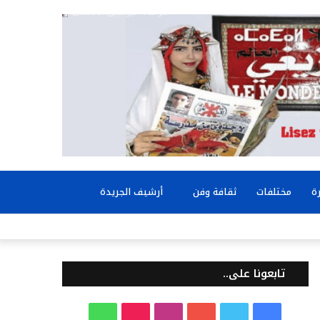
بحث
ة
مختلفات
ثقافة وفن
أرشيف الجريدة
عن
تابعونا على..
ف
ت
ي
ا
T
و