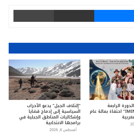
يتر
ماسنجر
مشاركة عبر البريد
طباعة
لدورة الرابعة
“إئتلاف الجبل” يدعو الأحزاب
لمهرجان “IMINIG” احتفاءً بمائة عام
السياسية إلى إدماج قضايا
غربية
وإشكاليات المناطق الجبلية في
برامجها الانتخابية
أغسطس 6, 2026