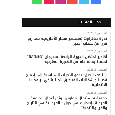
ي
و
و
ن
i
ا
س
ي
ت
س
k
ت
أحدث المقالات
ب
ت
ي
ت
T
س
أغسطس 6, 2026
ندوة بتافراوت تستحضر مسار الأمازيغية بعد ربع
و
ر
و
ق
o
ا
قرن من خطاب أجدير
ك
ب
ر
k
ب
أغسطس 6, 2026
أكادير تحتضن الدورة الرابعة لمهرجان “IMINIG”
ا
احتفاءً بمائة عام من الهجرة المغربية
م
أغسطس 6, 2026
“إئتلاف الجبل” يدعو الأحزاب السياسية إلى إدماج
قضايا وإشكاليات المناطق الجبلية في برامجها
الانتخابية
أغسطس 6, 2026
جمعية فيستيفال تيفاوين توثق أعمال الجامعة
القروية بإصدار علمي حول ” القروانية في التاريخ
والفن والتنمية”