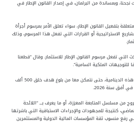
 نجحنا، وبمساندة من البرلمان، في إصدار القانون الإطار في
علقة بتفعيل القانون الإطار، سواء تعلق الأمر بمرسوم أجرأة
شاريع ‏الاستراتيجية أو القرارات التي تفعل هذا المرسوم، وذلك
ر.‏
ث التي تفعل مرسوم القانون الإطار للاستثمار. وقال “‏قطعنا
ا للتوجيهات الملكية السامية”.
وتمنى عزيز أخنوش أن يواكب القطاعان الخاص والبنكي هذه الدينامية، حتى نتمكن معا من بلوغ هدف خلق 500 ألف
ج من مسلسل المتابعة المعززة، أو ما يعرف بـــ “اللائحة
مل المالي – GAFI، يوم الجمعة الماضي، كنتيجة للمجهودات والإجراءات الاستباقية التي باشرتها
ي رفع منسوب ثقة ‏المؤسسات المالية الدولية ‏والمستثمرين