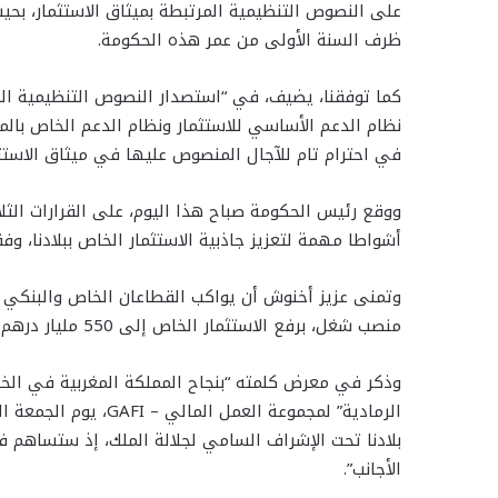
على النصوص التنظيمية المرتبطة ‏بميثاق الاستثمار، بحيث
ظرف السنة الأولى من عمر هذه الحكومة.
كما توفقنا، يضيف، في “استصدار النصوص ‏التنظيمية المت
‏نظام الدعم الأساسي ‏للاستثمار ونظام الدعم الخاص بالم
في ‏احترام تام للآجال المنصوص عليها في ميثاق الاستثما
ووقع رئيس الحكومة صباح هذا اليوم، على القرارات الثلا
أشواطا مهمة لتعزيز جاذبية الاستثمار الخاص ببلادنا، وفق
منصب شغل، برفع الاستثمار الخاص إلى 550 مليار درهم في أفق سنة 2026.
وذكر في معرض كلمته “بنجاح ‏المملكة المغربية في الخرو
الرمادية” لمجموعة الع
بلادنا تحت الإشراف السامي لجلالة الملك، إذ ستساهم ف
‏الأجانب”.