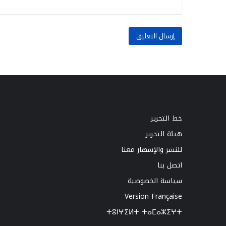
خط التحرير
هيئة التحرير
للنشر والإشهار معنا
اتصل بنا
سياسة الخصوصية
Version Française
ⵜⵓⵏⵖⵉⵍⵜ ⵜⴰⵎⴰⵣⵉⵖⵜ