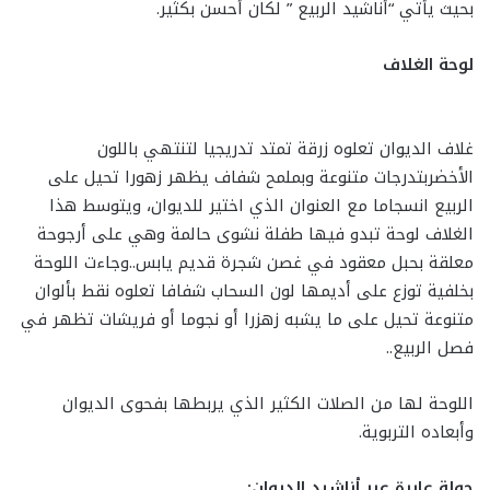
بحيث يأتي “أناشيد الربيع ” لكان أحسن بكثير.
لوحة الغلاف
غلاف الديوان تعلوه زرقة تمتد تدريجيا لتنتهي باللون
الأخضربتدرجات متنوعة وبملمح شفاف يظهر زهورا تحيل على
الربيع انسجاما مع العنوان الذي اختير للديوان، ويتوسط هذا
الغلاف لوحة تبدو فيها طفلة نشوى حالمة وهي على أرجوحة
معلقة بحبل معقود في غصن شجرة قديم يابس..وجاءت اللوحة
بخلفية توزع على أديمها لون السحاب شفافا تعلوه نقط بألوان
متنوعة تحيل على ما يشبه زهزرا أو نجوما أو فريشات تظهر في
فصل الربيع..
اللوحة لها من الصلات الكثير الذي يربطها بفحوى الديوان
وأبعاده التربوية.
جولة عابرة عبر أناشيد الديوان: