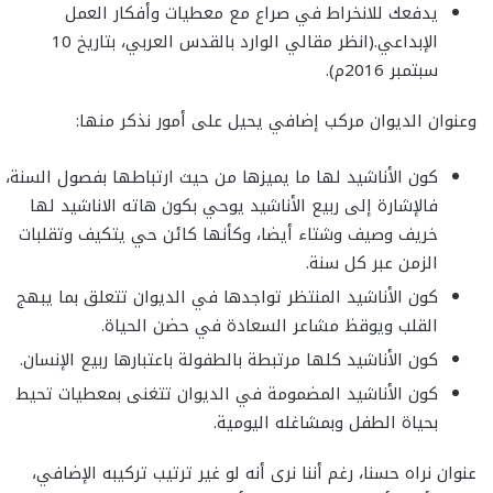
يدفعك للانخراط في صراع مع معطيات وأفكار العمل
الإبداعي.(انظر مقالي الوارد بالقدس العربي، بتاريخ 10
سبتمبر 2016م).
وعنوان الديوان مركب إضافي يحيل على أمور نذكر منها:
كون الأناشيد لها ما يميزها من حيث ارتباطها بفصول السنة،
فالإشارة إلى ربيع الأناشيد يوحي بكون هاته الاناشيد لها
خريف وصيف وشتاء أيضا، وكأنها كائن حي يتكيف وتقلبات
الزمن عبر كل سنة.
كون الأناشيد المنتظر تواجدها في الديوان تتعلق بما يبهج
القلب ويوقظ مشاعر السعادة في حضن الحياة.
كون الأناشيد كلها مرتبطة بالطفولة باعتبارها ربيع الإنسان.
كون الأناشيد المضمومة في الديوان تتغنى بمعطيات تحيط
بحياة الطفل وبمشاغله اليومية.
عنوان نراه حسنا، رغم أننا نرى أنه لو غير ترتيب تركيبه الإضافي،