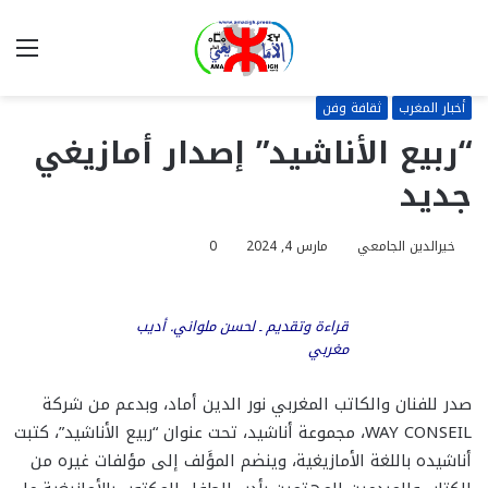
بحث
الق
عن
أخبار المغرب
ثقافة وفن
“ربيع الأناشيد” إصدار أمازيغي
جديد
خيرالدين الجامعي
مارس 4, 2024
0
قراءة وتقديم ـ لحسن ملواني. أديب
مغربي
صدر للفنان والكاتب المغربي نور الدين أماد، وبدعم من شركة
WAY CONSEIL، مجموعة أناشيد، تحت عنوان “ربيع الأناشيد”، كتبت
أناشيده باللغة الأمازيغية، وينضم المؤَلف إلى مؤلفات غيره من