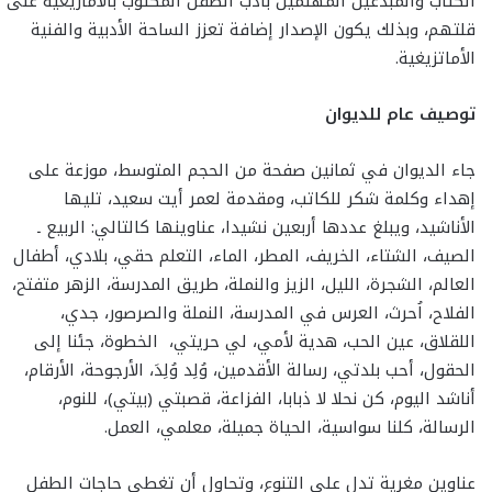
الكتاب والمبدعين المهتمين بأدب الطفل المكتوب بالأمازيغية على
قلتهم، وبذلك يكون الإصدار إضافة تعزز الساحة الأدبية والفنية
الأماتزيغية.
توصيف عام للديوان
جاء الديوان في ثمانين صفحة من الحجم المتوسط، موزعة على
إهداء وكلمة شكر للكاتب، ومقدمة لعمر أيت سعيد، تليها
الأناشيد، ويبلغ عددها أربعين نشيدا، عناوينها كالتالي: الربيع ـ
الصيف، الشتاء، الخريف، المطر، الماء، التعلم حقي، بلادي، أطفال
العالم، الشجرة، الليل، الزيز والنملة، طريق المدرسة، الزهر متفتح،
الفلاح، اُحرث، العرس في المدرسة، النملة والصرصور، جدي،
اللقلاق، عين الحب، هدية لأمي، لي حريتي، الخطوة، جئنا إلى
الحقول، أحب بلدتي، رسالة الأقدمين، وُلِد وُلِدَ، الأرجوحة، الأرقام،
أناشد اليوم، كن نحلا لا ذبابا، الفزاعة، قصبتي (بيتي)، للنوم،
الرسالة، كلنا سواسية، الحياة جميلة، معلمي، العمل.
عناوين مغرية تدل على التنوع، وتحاول أن تغطي حاجات الطفل