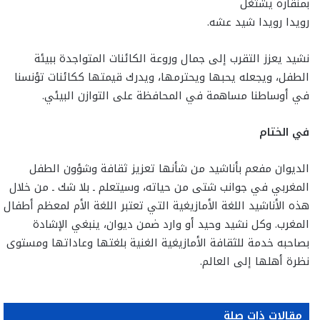
بمنقاره يشتغل
رويدا رويدا شيد عشه.
نشيد يعزز التقرب إلى جمال وروعة الكائنات المتواجدة ببيئة
الطفل، ويجعله يحبها ويحترمها، ويدرك قيمتها ككائنات تؤنسنا
في أوساطنا مساهمة في المحافظة على التوازن البيئي.
في الختام
الديوان مفعم بأناشيد من شأنها تعزيز ثقافة وشؤون الطفل
المغربي في جوانب شتى من حياته، وسيتعلم ـ بلا شك ـ من خلال
هذه الأناشيد اللغة الأمازيغية التي تعتبر اللغة الأم لمعظم أطفال
المغرب. وكل نشيد وحيد أو وارد ضمن ديوان، ينبغي الإشادة
بصاحبه خدمة للثقافة الأمازيغية الغنية بلغتها وعاداتها ومستوى
نظرة أهلها إلى العالم.
مقالات ذات صلة