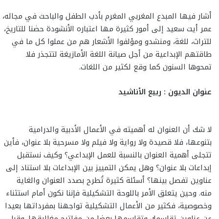
أشار فيها المبدع المغربي المغرم بأدب الطفل والباحث في مجاله،
عمر أيت سعيد إلى أمور كثيرة مها اعتباره الأنشودة حضنا للتاريخ،
للتراث، للغة، ومنشدو ومؤلفوا الأشعار هم من عملوا كل ما في
طاقتهم الإبداعية من أجل صيانة اللغة الأمازيغة لتتجذر فلا
تمحوها السنون كما وقع لكثير من اللغات.
عنوان الديون : ربيع الأناشيد
لا شك أن العنوان له أهميته في الأعمال الأدبية والدرامية
بتنوعها، فلا قصيدة ولا رواية ولا فيلم ولا مسرحية بلا عنوان، فأين
تتجلى أهمية العنوان بالنسبة للعمل الإبداعي؟ وكيف نستقبل
إبداعات بلا عنوان؟ وهل يمكن التمييز بين الإبداعات بلا استناد إلى
عناوين تفصل بينها؟ أسئلة كثيرة تُطرح بصدد العنوان والغاية
منه. وحين يتعلق الأمر باللوحة التشكيلية فإننا نكون أمام استثناء
وخصوصية، فكثير من الأعمال التشكيلية تواجهنا بمفرداتها بعيدا
عن عناوين تقاسمك وتقاسمها بعضا من مفاتيح مغاليقها. وقبل