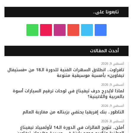
تابعونا على..
ف
ت
ي
ا
T
و
ي
و
و
ن
i
ا
أحدث المقالات
س
ي
ت
س
k
ت
ب
ت
ي
ت
T
س
أغسطس 9, 2026
تافراوت.. انطلاق السهرات الفنية للدورة الـ18 من «فستيفال
تيفاوين» بأمسية موسيقية متنوعة
و
ر
و
ق
o
ا
أغسطس 9, 2026
ك
ب
ر
k
ب
لماذا لايُدرج حرف تيفيناغ في لوحات ترقيم السيارات أسوة
بالعربية واللاتينية؟
ا
أغسطس 9, 2026
م
الناظور.. بنك إفريقيا يحتفي بزبنائه من مغاربة العالم
أغسطس 8, 2026
أملن.. تتويج الفائزات في الدورة الـ14 لأولمبياد تيفيناغ