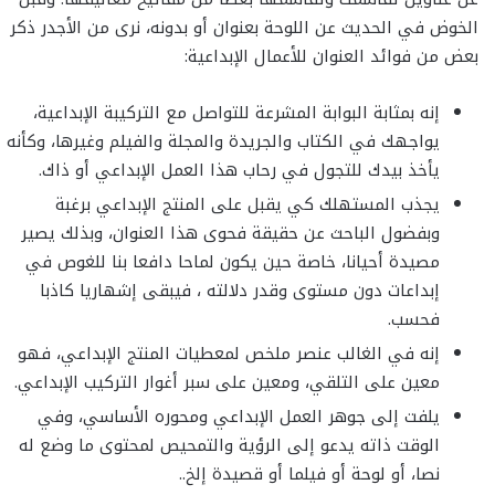
الخوض في الحديث عن اللوحة بعنوان أو بدونه، نرى من الأجدر ذكر
بعض من فوائد العنوان للأعمال الإبداعية:
إنه بمثابة البوابة المشرعة للتواصل مع التركيبة الإبداعية،
يواجهك في الكتاب والجريدة والمجلة والفيلم وغيرها، وكأنه
يأخذ بيدك للتجول في رحاب هذا العمل الإبداعي أو ذاك.
يجذب المستهلك كي يقبل على المنتج الإبداعي برغبة
وبفضول الباحث عن حقيقة فحوى هذا العنوان، وبذلك يصير
مصيدة أحيانا، خاصة حين يكون لماحا دافعا بنا للغوص في
إبداعات دون مستوى وقدر دلالته ، فيبقى إشهاريا كاذبا
فحسب.
إنه في الغالب عنصر ملخص لمعطيات المنتج الإبداعي، فهو
معين على التلقي، ومعين على سبر أغوار التركيب الإبداعي.
يلفت إلى جوهر العمل الإبداعي ومحوره الأساسي، وفي
الوقت ذاته يدعو إلى الرؤية والتمحيص لمحتوى ما وضع له
نصا، أو لوحة أو فيلما أو قصيدة إلخ..