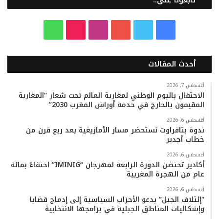
تابعونا على..
ف
ت
ي
ا
T
و
ي
و
و
ن
i
ا
أحدث المقالات
س
ي
ت
س
k
ت
ب
ت
ي
ت
T
س
أغسطس 7, 2026
الاحتفال باليوم الوطني لمغاربة العالم تحت شعار “المغاربة
المقيمون بالخارج في خدمة أوراش المغرب 2030”
و
ر
و
ق
o
ا
أغسطس 6, 2026
ك
ب
ر
k
ب
ندوة بتافراوت تستحضر مسار الأمازيغية بعد ربع قرن من
خطاب أجدير
ا
أغسطس 6, 2026
م
أكادير تحتضن الدورة الرابعة لمهرجان “IMINIG” احتفاءً بمائة
عام من الهجرة المغربية
أغسطس 6, 2026
“إئتلاف الجبل” يدعو الأحزاب السياسية إلى إدماج قضايا
وإشكاليات المناطق الجبلية في برامجها الانتخابية