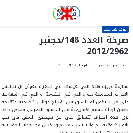
بحث
الق
عن
صرخة لابد منها
صرخة العدد 148/دجنبر
2012/2962
خيرالدين الجامعي
يناير 16, 2013
0
مفارقة عجيبة هذه التي نعيشها في المغرب فعوض ان تتنافس
الاحزاب السياسية سواء التي في الحكومة او التي في المعارضة
على من سيكون له السبق في اقتراح قوانين تنظيمية متقدمة
تضمن أجرأة ترسيم الامازيغية في الدستور المغربي، فعوض ذالك
نرى هذه الاحزاب تتسابق على من سيحقق السبق في سب
الامازيغ وقذفهم والاستهزاء منهم وتبخيس مجهودات المؤسسة
الوحيدة التي اسندت اليهم ادارتها.