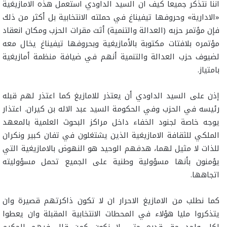
اننا نتذكر جميعا كيف ان السيد الداودي استعمل هذه الامازيغية
«الادارية» وحروفها تيفيناغ في حملته الانتخابية بل أكثر من ذلك
فإن مؤتمر حزبه (العدالة والتنمية) أثث مقرات الحزب ومكان انعقاد
مؤتمره بلافتات مكتوبة بالأمازيغية وبحروفها تيفيناغ يخال معه
لضيوف حزب العدالة والتنمية أنهم في ضيافة منظمة أمازيغية
بامتياز.
إذن على السيد الداودي أن يعتذر للامازيغ كما اعتذر لهم قبله
رئيسه في الحزب وفي الحكومة السيد عبد الاله بن كيران. اعتذار
يوجه خاصة لجنود الخفاء داخل مراكز البحوث العلمية بالمعهد
الملكي للثقافة الامازيغية الذين يشتغلون في تفان كبير ونكران
للذات لا مثيل لهما، هدفهم الوحيد هو النهوض بالامازيغية التي
يؤمنون بأنها مسؤولية وطنية على الجميع تحمل مسؤوليته
اتجاهها.
كما نطلب من الامازيغ الاحرار ان لا تكون ذاكرتهم قصيرة وان
يتذكروا مليا هؤلاء في المحطات الانتخابية المقبلة وان يعطوا