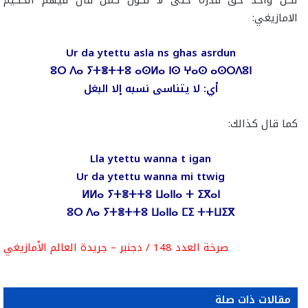
لكل واحد حق قدره حتى لا نكون كمن قال فيهم الحكيم
الامازيغي:
Ur da ytettu asla ns ghas asrdun
ⵓⵔ ⴷⴰ ⵢⵜⴻⵜⵜⵓ ⴰⵙⵍⴰ ⵏⵙ ⵖⴰⵙ ⴰⵙⵔⴷⵓⵏ
أي: لا يتناسى نسبه إلا البغل
كما قال كذالك:
Lla ytettu wanna t igan
Ur da ytettu wanna mi ttwig
ⵍⵍⴰ ⵢⵜⴻⵜⵜⵓ ⵡⴰⵏⵏⴰ ⵜ ⵉⴳⴰⵏ
ⵓⵔ ⴷⴰ ⵢⵜⴻⵜⵜⵓ ⵡⴰⵏⵏⴰ ⵎⵉ ⵜⵜⵡⵉⴳ
صرخة العدد 148 / دجنبر – جريدة العالم الأمازيغي
مقالات ذات صلة