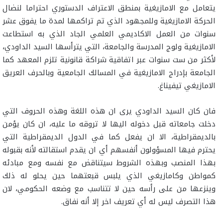
يتعامل مع الامازيغية بمنطق الاعتراف الدستوري احتراما لنضال
الحركة الامازيغية وللمجهود الذي تم تراكمها لمدة ما يفوق عشر
سنوات من العمل الاكاديمي العلمي الجاد الذي به استطاعت
الامازيغية ولوج المدرسة والجامعة، التي يترأسها السيد الداودي،
لأكثر من ست سنوات عبر اتفاقية شراكة قانونية تلزم المعهد كما
الجامعة بإدراج الامازيغية في المسالك الجامعية وبالحرف العريق
الامازيغي تيفيناغ.
فان كان السيد الداودي يرى ان هذه اللغة وهذه الحروف التي
دخلت جامعاته قبل دخوله اليها لا تروقه ما عليه، ان كان يؤمن
بالديمقراطية، الا ان يفعل كما في الدول الديمقراطية التي
يحترم فيها المسؤولون أنفسهم أي ان يقدم استقالته لأنه بقبوله
بهذا المنصب وبهذه الشروط سيتناقض مع نفسه ومع مبادئه
كمواطن وكامازيغي الذي يلبس قبعتهما حين يحلو له ذلك
وينزعها من على رأسه حين لا تتناسب مع وضعه الحكومي، لان
هذا التصرف ليس له أي تعريف اخر إلا أنه نفاق.