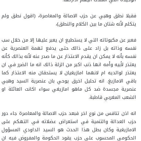
فقبلا نطق وهبي عن حزب الاصالة والمعاصرة، (اقول نطق ولم
يتكلم لأنه شتان ما بين الكلام والنطق)،
فعبر عن مكبوتاته التي لا يستطيع ان يعبر عليها إلا من خلال سب
نفسه وذاته بل زاد على ذالك حتى يدفع تهمة العنصرية عن
نفسه بأنه لا يمكن ان يقدم الاعتذار عن ما صدر عنه لأنه بذالك كأنه
يعتذر لأبيه وأمه انها ذنب اكبر من الزلة ذالك انه ما الضرر في ان
يعتذر لوالديه ام لانهما امازيغيان لا يستحقان منه الاعتذار كما
باقي الامازيغ. انه تحليل اخرق يوحي بان عنصرية السيد وهبي
عنصرية مجسدة ضد كل ماهو امازيغي سواء اكانت العائلة او
الشعب المغربي قاطبة.
انه اذن تنافس من نوع اخر فبعد حزب الاصالة والمعاصرة جاء دور
حزب العدالة والتنمية في استعراض عضلاته في التهكم على
الامازيغية وكان بطل هذا الحدث هو السيد الداودي المسؤول
الحكومي المحسوب على حزب يقود الحكومة والمفروض فيه ان