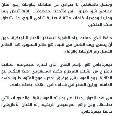
ومثقل بالمشاعر، لا يتوانى عن مناداتك بثاومات إينو، فنان
عصامي شق طريق الفن فأتحفنا بمقطوعات راقية تنبض ريفا
وحنينا وجوديا، كلمات منتقاة بعناية تناجي الروح، وتستنطق
ملكة التفكير.
حافظ الذي حملته رياح الهجرة ليستقر بالديار البلجيكية، دون
أن ينسى ريفه النابض في قلبه، هو طائر السنونو، هذا الطائر
الجميل رمز الارتباط والوفاء.
ذيفردجاس هو الإسم الفني الذي اختاره لمجموعته الغنائية
باقتراح من الشاعر المرحوم حكيم المسعودي،”هذا الحكيم نبع
الذاكرة، روح الموسيقى ورفيق المحن، موج المتوسط وشمسه
الدافئة، ورنين المطر في شتاء دافئ”، هكذا يصفه حافظ.
في هذا الحوار يحدثنا عن بداياته الموسيقية، والصعوبات التي
تخللتها، وعن واقع الموسيقى الريفية، إنه الفنان الأمازيغي،
حافظ ذيفردجاس.