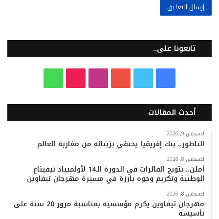
تابعونا على..
ف
ت
ي
ا
T
و
ي
و
و
ن
i
ا
أحدث المقالات
س
ي
ت
س
k
ت
ب
ت
ي
ت
T
س
أغسطس 9, 2026
الناظور.. بنك إفريقيا يحتفي بزبنائه من مغاربة العالم
و
ر
و
ق
o
ا
أغسطس 8, 2026
أملن.. تتويج الفائزات في الدورة الـ14 لأولمبياد تيفيناغ
ك
ب
ر
k
ب
الوطنية وتكريم وجوه بارزة في مسيرة مهرجان تيفاوين
ا
أغسطس 8, 2026
مهرجان تيفاوين يكرم مؤسسيه بمناسبة مرور 20 سنة على
تأسيسه
م