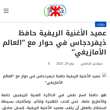
بحث
الق
عن
حوارات
عميد الأغنية الريفية حافظ
ذيفردجاس في حوار مع “العالم
الأمازيغي”
خيرالدين الجامعي
يناير 29, 2023
0
هو حافظ اسم نقش في الذاكرة الفنية للريفيين خاصة
والأمازيغ عامة، غنى للحب، للهجرة وللأم، بإمكانيات بسيطة
استطاع بالفعل أن يلقب بعميد الأغنية الريفية، إنسان صادق،