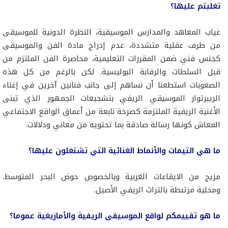
تغلبتم عليها؟
غياب المعاهد والمدارس الموسيقية، النظرة الدونية للموسيقى
من طرف عقلية متشددة، عدم إدراج مادة الفن والموسيقى
كجنس فني ضمن المقررات التعليمية، محاصرة الفن الملتزم من
قبل السلطات والرقابة البوليسية. لكن بالرغم من كل هذه
الصعوبات استطعنا أن نساهم إلى جانب فنانين آخرين في إغناء
الريبرتوار الموسيقي الريفي بتشجيعات الجمهور الذي تبنى
الأغنية الريفية الملتزمة كصرخة نابعة من أعماق الواقع الاجتماعي
المعاش كونها رسالة صادقة بما تحتويه من معاني ودلالات.
ما هي التيمات والأنماط الغنائية التي تشتغلون عليها؟
مزيج من الايقاعات الغربية وبالخصوص حوض البحر المتوسط.
ومحلية مرتبطة بالتراث الريفي الأصيل.
ما هو تقييمكم لواقع الموسيقى الريفية والأمازيغية عموما؟