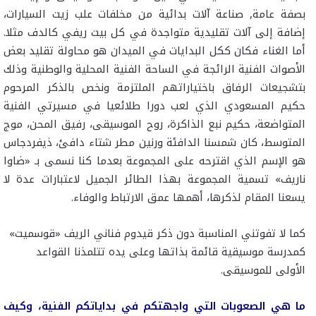
بصفة عامة, صناعة آلات بدائية من مخلفات علب زيت السيارات،
إضافة إلى آلات تقليدية متواجدة في كل بيت ريفي كالدف مثلا.
أما الغناء فكان ككل البدايات في الميدان هو محاولة تقليد بعض
الأصوات الفنية الرائجة في الساحة الفنية المحلية والوطنية وذلك
بتشجيعات الرفاق باختياراتهم الملتزمة ونخص بالذكر المرحوم
حكيم المسعودي الذي لعب دورا طلائعيا في مسيرتي الفنية
المتواضعة، حكيم نبع الذاكرة، روح الموسيقى، رفيق المحن، موج
المتوسط، كان شمسنا الدافئة ورنين مطر شتاء دافئ، ذيفردجاس
هو الإسم الذي اقترحه على المجموعة بعدما كنا نسمى بـ «ضاوا
ناريف» تسمية المجموعة بهذا الطائر الجميل لاعتبارات عدة لا
يسعنا المقام لذكرها، أهمها عمق الارتباط والوفاء.
كما لا تفوتني المناسبة دون ذكر قيدوم فناني الريف «قوسميت»
كمدرسة موسيقية قائمة بذاتها وعلى يده تتلمذنا القواعد
الأولى للموسيقى.
ما هي الصعوبات التي واجهتكم في بداياتكم الفنية، وكيف