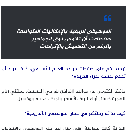
الموسيقى الريفية بالإمكانيات المتواضعة
استطاعت أن تلامس ذوق الجماهير
بالرغم من التهميش والإكراهات
نرحب بكم على صفحات جريدة العالم الأمازيغي، كيف تريد أن
تقدم نفسك لقراء الجريدة؟
حافظ الكتومي من مواليد ازفزافن بنواحي الحسيمة، حملتني رياح
الهجرة كسائر أبناء الريف لأستقر ببلجيكا، مدينة بروكسيل.
كيف بدأتم رحلتكم في غمار الموسيقى الأمازيغية؟
البداية كانت عصامية، هي ميل نحو حب الموسيقى والإيقاعات