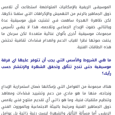
الموسيقى الريفية بالإمكانيات المتواضعة استطاعت أن تلامس
ذوق الجماهير بالرغم من التهميش والإكراهات التي سلفنا ذكرها،
لكن ظاهرة الهجرة ساهمت في تشتيت فرق موسيقية عدة
وبالتالي خفوت الإبداع الجماعي وتلاحمه، هذا لا ينفي تأسيس
مجموعات موسيقية أخرى بألوان غنائية متعددة لكن سرعان ما
يخفت صوتها نظرا لغياب الدعم وانعدام فضاءات ثقافية تحتضن
هذه الطاقات الفنية.
ما هي الشروط والأسس التي يجب أن تتوفر عليها اي فرقة
موسيقية حتى تنجح تتألق وتحقق الشهرة والإنتشار حسب
رأيك؟
هناك مجموعة من العوامل التي بإمكانها ضمان استمرارية الإبداع
ونجاحه، منها ما هو مادي من دعم وتشييد فضاءات ومعاهد
وتنظيم ملتقيات فنية، وما هو ذاتي أي تقديم منتوج فني يلامس
ذوق الجماهير الفنية ومرتبط بالبيئة الاجتماعية وبالموروث الفني
الريفي، أما مسألة التألق والشهرة ليست رغبة ذاتية بل عوامل