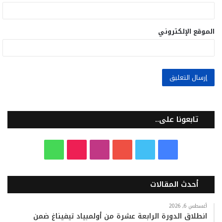
الموقع الإلكتروني
تابعونا على..
ف
ت
ي
ا
T
و
ي
و
و
ن
i
ا
أحدث المقالات
س
ي
ت
س
k
ت
ب
ت
ي
ت
T
س
أغسطس 6, 2026
انطلاق الدورة الرابعة عشرة من أولمبياد تيفيناغ ضمن