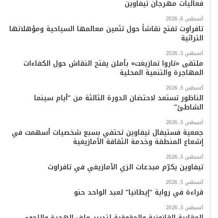
فعاليات مهرجان تيفاوين
و
ر
و
ق
o
ا
أغسطس 6, 2026
ك
ب
ر
k
ب
تافراوت تفتح نقاشاً حول تثمين معالمها السياحية ومؤهلاتها
التراثية
ا
أغسطس 5, 2026
م
ملتقى «تاروا تمازيغت» بأملن يفتح النقاش حول الكفاءات
المهاجرة والتنمية المحلية
أغسطس 5, 2026
الناظور تستعد لاحتضان الدورة الثالثة من “أيام سينما
الشاطئ”
أغسطس 5, 2026
جمعية فستيفال تيفاوين تحتفي بسبع شخصيات أسهمت في
إشعاع المنطقة وخدمة الثقافة الأمازيغية
أغسطس 5, 2026
تيفاوين يكرّم مبدعات الزي الأمازيغي في تافراوت
أغسطس 5, 2026
قراءة في رواية “إيطانيا” لعبد الواحد حنو
أغسطس 5, 2026
المقاربة القانونية والحقوقية لتدبير ملف الهجرة واللجوء