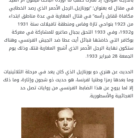
في مقال له بعنوان؛ “بورنازيل..الرجل الأحمر الذي رصد الخطابي
مكافاة مُقابل رأسه” في قتال المغاربة في عدة مناطق ابتداء
من 1923 بنواحي تازة وفاس ومنطقة تافيلالت سنة 1931
و1932، وفي 1933 التحق بجبال صاغرو للمشاركة في معركة
بوكافر التي خاضتها قبائل أيت عطا ضد الجيش الفرنسي، وهناك
ستكون نهاية الرجل الأحمر الذي أشبع المغاربة قتلا، وذلك يوم
الجمعة 28 فبراير 1933.
الحديث عن هنري دو بورنازيل الذي كان يعد في مرحلة الثلاثينيات
وما بعدها رمزا وطنيا لفرنسا، هو حديث ذو شجون وإثارة، وما ذلك
إلا لما يروج عن هذا الضابط الفرنسي من روايات تصل حد
العجائبية والأسطورية.