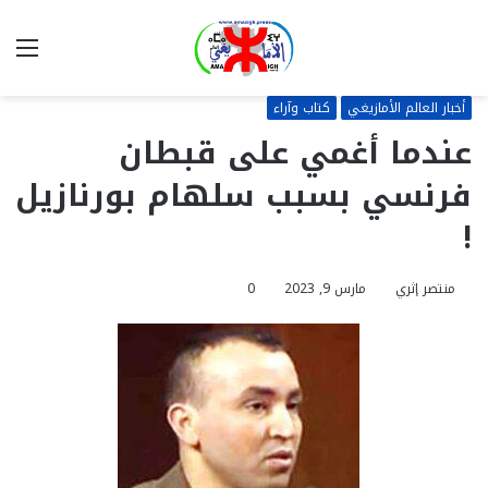
بحث
الق
عن
أخبار العالم الأمازيغي
كتاب وآراء
عندما أغمي على قبطان
فرنسي بسبب سلهام بورنازيل
!
منتصر إثري
مارس 9, 2023
0