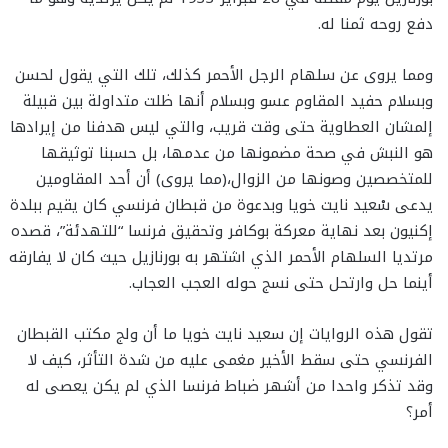
دفع روحه ثمنا له.
ومما يروى عن سلهام الرجل الأحمر كذلك، تلك التي يقول لحسن
وبسلام حفيد المقاوم عسو وبسلام أنها ظلت متداولة بين قبيلة
إلمشان العطاوية حتى وقت قريب، والتي ليس هدفنا من إيرادها
هو النبش في صحة مضمونها من عدمها، بل حسبنا توثيقها
للمتخصصين وصونها من الزوال،(مما يروى) أن أحد المقاومين
يدعى سْعيد نايت خويا وبدعوة من قبطان فرنسي كان يقيم ببلدة
إكنيون بعد نهاية معركة بوكافر وتحقيق فرنسا “للتهدئة”، قصده
مرتديا السلهام الأحمر الذي اشتهر به بورنازيل حيث كان لا يفارقه
أينما حل وارتحل حتى نسج حوله العجب العجاب.
تقول هذه الروايات إن سعيد نايت خويا ما أن ولج مكتب القبطان
الفرنسي حتى سقط الأخير مغمى عليه من شدة التأثر، كيف لا
وقد تذكر واحدا من أشهر ضباط فرنسا الذي لم يكن يعصى له
أمر؟