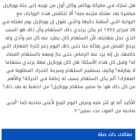
هل شارك في معركة بوكافر وكان أول من توجه إلى جثة بورنازيل
مباشرة بعد مقتله فنزعه منه؟ ألا تتناقض هذه الروايات مع
الرواية التي أسلفنا ذكرها والتي تقول إن بورنازيل يوم مقتله في
28 فبراير 1933 لم يكن يرتدي ذلك السلهام وأن ذلك هو السبب
الذي عجل بنهايته، لأن السلهام كان يطرد عنه كل شر وأذى وله
يرجع الفضل في بقائه حيا حتى ذلك اليوم رغم كثرة المعارك التي
خاضها، بل إنه يرد عنه الرصاص حتى جاز وصفه بالسلهام المضاد
له؟ وقبل كل هذه الأسئلة؛ هل كان بورنازيل فعلا يرتدي سلهاما
لا يفارقه؟ وكيف يستقيم السلهام وسرعة التحرك المطلوبة في
المعارك؟ ألم يكن السلهام يسبب له إعاقة في الحركة؟ والأهم
من كل ذلك هو؛ ما مصير سلهام بورنازيل؟ من احتفظ به بعد ذلك؟
الأكيد أنه لو عُثر عليه وعرض اليوم للبيع لأغنى صاحبه كما “أنجى
صاحبه من الموت عدد سنين” !!
مقالات ذات صلة