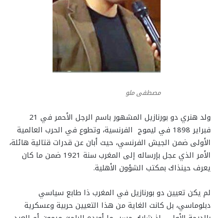
مصطفى ملو
ولد هنري دو بورنازيل المشهور باسم الرجل الأحمر في 21
فبراير 1898 في ليموج الفرنسية، وتطوع في الحرب العالمية
الأولى ضمن الجيش الفرنسي، حيث أبان عن قدرات قتالية هائلة،
الأمر الذي عجل بإرساله إلى المغرب سنة 1921 ضمن ما كان
يعرف حينذاك بمكتب الشؤون الأهلية.
لم يكن تعيين دو بورنازيل في المغرب ذا طابع سياسي
دبلوماسي، بل كانت الغاية من هذا التعيين حربية وعسكرية
بالدرجة الأولى، إذ شارك حسب ما أورده الباحث ميمون أم العيد