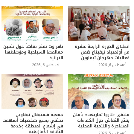
انطلاق الدورة الرابعة عشرة
تافراوت تفتح نقاشاً حول تثمين
من أولمبياد تيفيناغ ضمن
معالمها السياحية ومؤهلاتها
فعاليات مهرجان تيفاوين
التراثية
أغسطس 6, 2026
أغسطس 6, 2026
ملتقى «تاروا تمازيغت» بأملن
جمعية فستيفال تيفاوين
يفتح النقاش حول الكفاءات
تحتفي بسبع شخصيات أسهمت
المهاجرة والتنمية المحلية
في إشعاع المنطقة وخدمة
الثقافة الأمازيغية
أغسطس 5, 2026