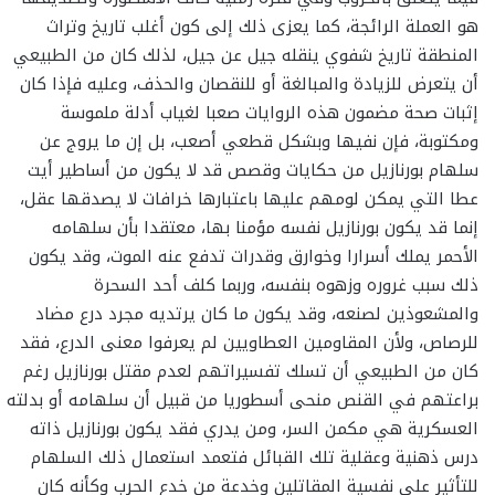
هو العملة الرائجة، كما يعزى ذلك إلى كون أغلب تاريخ وتراث
المنطقة تاريخ شفوي ينقله جيل عن جيل، لذلك كان من الطبيعي
أن يتعرض للزيادة والمبالغة أو للنقصان والحذف، وعليه فإذا كان
إثبات صحة مضمون هذه الروايات صعبا لغياب أدلة ملموسة
ومكتوبة، فإن نفيها وبشكل قطعي أصعب، بل إن ما يروج عن
سلهام بورنازيل من حكايات وقصص قد لا يكون من أساطير أيت
عطا التي يمكن لومهم عليها باعتبارها خرافات لا يصدقها عقل،
إنما قد يكون بورنازيل نفسه مؤمنا بها، معتقدا بأن سلهامه
الأحمر يملك أسرارا وخوارق وقدرات تدفع عنه الموت، وقد يكون
ذلك سبب غروره وزهوه بنفسه، وربما كلف أحد السحرة
والمشعوذين لصنعه، وقد يكون ما كان يرتديه مجرد درع مضاد
للرصاص، ولأن المقاومين العطاويين لم يعرفوا معنى الدرع، فقد
كان من الطبيعي أن تسلك تفسيراتهم لعدم مقتل بورنازيل رغم
براعتهم في القنص منحى أسطوريا من قبيل أن سلهامه أو بدلته
العسكرية هي مكمن السر، ومن يدري فقد يكون بورنازيل ذاته
درس ذهنية وعقلية تلك القبائل فتعمد استعمال ذلك السلهام
للتأثير على نفسية المقاتلين وخدعة من خدع الحرب وكأنه كان