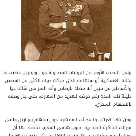
ولعل النصيب الأوفر من الروايات المتداولة حول بورنازيل حظيت به
بدلته العسكرية أو سلهامه الذي حيكت حوله الكثير من القصص
والأساطير من قبيل أنه مضاد للرصاص وأنه السر في بقائه حيا
طيلة تلك المدة رغم خوضه للعديد من المعارك، حتى جاز وصفه
بالسلهام السحري.
ومن تلك الغرائب والعجائب المنتشرة حول سلهام بورنازيل والتي
مازالت الذاكرة الجماعية جنوب شرقي المغرب تحتفظ بها أن
بورنازيل يوم مقتله في 28 فبراير 1933 لم يكن يرتديه وهو ما