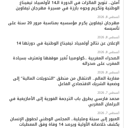
أملن.. تتويج الفائزات في الدورة الـ14 لأولمبياد تيفيناغ
ك
ب
ر
k
ب
الوطنية وتكريم وجوه بارزة في مسيرة مهرجان تيفاوين
ا
أغسطس 8, 2026
مهرجان تيفاوين يكرم مؤسسيه بمناسبة مرور 20 سنة على
تأسيسه
م
أغسطس 8, 2026
الإعلان عن نتائج أولمبياد تيفيناغ الوطنية في دورتها 14
أغسطس 8, 2026
الصحراء المغربية ..كولومبيا تُغير موقفها وتعترف بسيادة
المغرب على صحرائه
أغسطس 8, 2026
مغاربة العالم.. الانتقال من منطق “التحويلات المالية” إلى
وضعية الشريك الاقتصادي الفاعل
أغسطس 7, 2026
محمد فارسي يطرق باب الترجمة الفورية إلى الأمازيغية في
البرلمان المغربي
أغسطس 7, 2026
العبور إلى سبتة ومليلية.. المجلس الوطني لحقوق الإنسان
يكشف خلاصاته الأولية ويرصد 14 وفاة وفق المعطيات