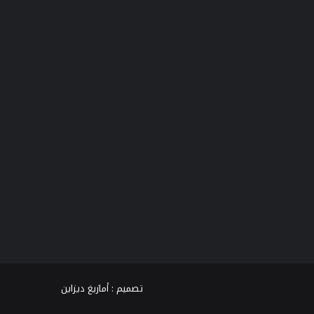
فيسبوك
تويتر
يوتيوب
انستقرام
TikTok
واتساب
تصميم :
أمازيغ ديزاين