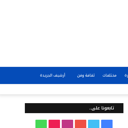
بحث
ة
مختلفات
ثقافة وفن
أرشيف الجريدة
عن
تابعونا على..
ف
ت
ي
ا
T
و