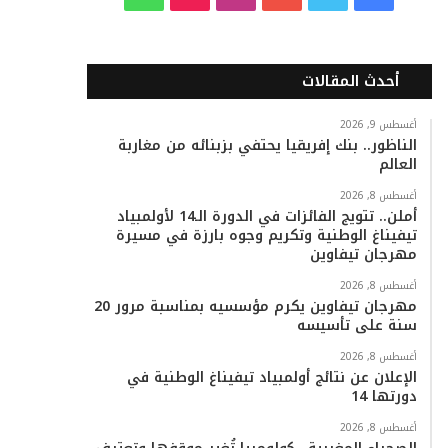
ي
و
و
ن
i
ا
س
ي
ت
س
k
ت
أحدث المقالات
ب
ت
ي
ت
T
س
أغسطس 9, 2026
الناظور.. بنك إفريقيا يحتفي بزبنائه من مغاربة
و
ر
و
ق
o
ا
العالم
ك
ب
ر
k
ب
أغسطس 8, 2026
أملن.. تتويج الفائزات في الدورة الـ14 لأولمبياد
ا
تيفيناغ الوطنية وتكريم وجوه بارزة في مسيرة
مهرجان تيفاوين
م
أغسطس 8, 2026
مهرجان تيفاوين يكرم مؤسسيه بمناسبة مرور 20
سنة على تأسيسه
أغسطس 8, 2026
الإعلان عن نتائج أولمبياد تيفيناغ الوطنية في
دورتها 14
أغسطس 8, 2026