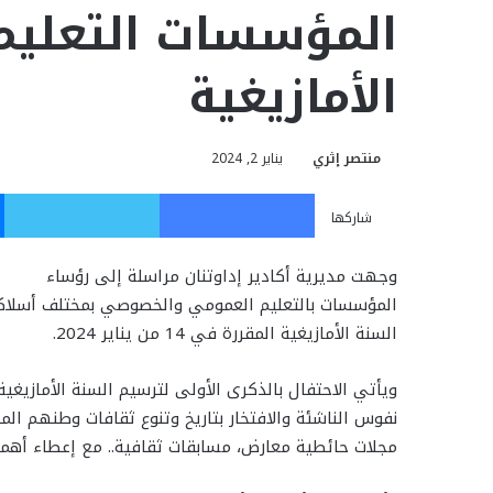
المؤسسات التعليمي
الأمازيغية
منتصر إثري
يناير 2, 2024
فيسبوك
تويت
شاركها
وجهت مديرية أكادير إداوتنان مراسلة إلى رؤساء
المؤسسات بالتعليم العمومي والخصوصي بمختلف أسلاكها
السنة الأمازيغية المقررة في 14 من يناير 2024.
ويأتي الاحتفال بالذكرى الأولى لترسيم السنة الأمازيغ
نفوس الناشئة والافتخار بتاريخ وتنوع ثقافات وطنهم ال
مجلات حائطية معارض، مسابقات ثقافية.. مع إعطاء أهمي