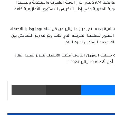
وأشارت إلى أن ذلك يأتي ” في إطار الاحتفال بالسنة الامازيغية 2974 على غرار السنة الهجرية والميلادية وتجسيدا
لهوية المغربية وفي إطار التكريس الدستوري للأمازيغية كلغة
كما يأتي وفق ذات المصدر “تنفيذا للتعليمات الملكية السامية بعدما تم إقرار 14 يناير من كل سنة يوما وطنيا للاحتفاء
المتنوع لمملكتنا الشريفة التي كانت ولازالت رمزا للتعايش بين
ملك محمد السادس نصره الله”.
فاة مصلحة الشؤون التربوية مكتب الانشطة بتقرير مفصل معزز
يناير 2024 “.
يتر
ماسنجر
مشاركة عبر البريد
طباعة