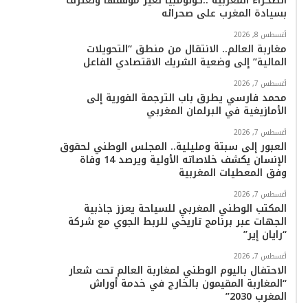
الصحراء المغربية ..كولومبيا تُغير موقفها وتعترف
بسيادة المغرب على صحرائه
أغسطس 8, 2026
مغاربة العالم.. الانتقال من منطق “التحويلات
المالية” إلى وضعية الشريك الاقتصادي الفاعل
أغسطس 7, 2026
محمد فارسي يطرق باب الترجمة الفورية إلى
الأمازيغية في البرلمان المغربي
أغسطس 7, 2026
العبور إلى سبتة ومليلية.. المجلس الوطني لحقوق
الإنسان يكشف خلاصاته الأولية ويرصد 14 وفاة
وفق المعطيات المغربية
أغسطس 7, 2026
المكتب الوطني المغربي للسياحة يعزز جاذبية
الجهات عبر برنامج تاريخي للربط الجوي مع شركة
“رايان إير”
أغسطس 7, 2026
الاحتفال باليوم الوطني لمغاربة العالم تحت شعار
“المغاربة المقيمون بالخارج في خدمة أوراش
المغرب 2030”