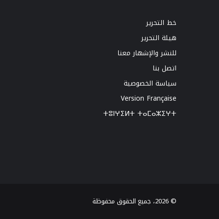
خط التحرير
هيئة التحرير
للنشر والإشهار معنا
اتصل بنا
سياسة الخصوصية
Version Française
ⵜⵓⵏⵖⵉⵍⵜ ⵜⴰⵎⴰⵣⵉⵖⵜ
© 2026، جميع الحقوق محفوظة