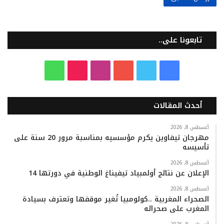
تابعونا على..
ف
ت
ي
ا
T
و
ي
و
و
ن
i
ا
أحدث المقالات
س
ي
ت
س
k
ت
ب
ت
ي
ت
T
س
أغسطس 8, 2026
مهرجان تيفاوين يكرم مؤسسيه بمناسبة مرور 20 سنة على
تأسيسه
و
ر
و
ق
o
ا
أغسطس 8, 2026
ك
ب
ر
k
ب
الإعلان عن نتائج أولمبياد تيفيناغ الوطنية في دورتها 14
ا
أغسطس 8, 2026
الصحراء المغربية ..كولومبيا تُغير موقفها وتعترف بسيادة
المغرب على صحرائه
م