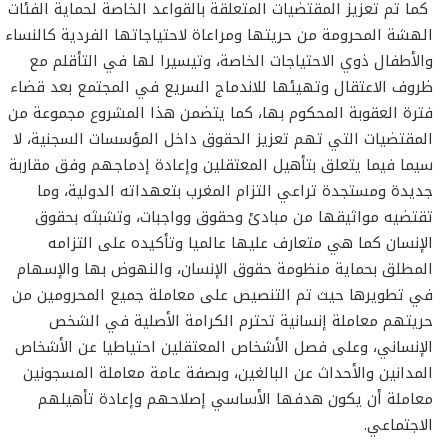
كما تم تعزيز المقتضيات المتعلقة بالقواعد الخاصة لحماية الفئات
الهشة المحرومة من حريتها ومراعاة لاحتياجاتها الفردية كالنساء
والأطفال ذوي الاحتياجات الخاصة، وتيسيرا لها في التأقلم مع
ظروف الاعتقال وتهيئها للاندماج السريع في المجتمع بعد قضاء
فترة العقوبة المحكوم بها، كما يتضمن هذا المشروع مجموعة من
المقتضيات التي تهم تعزيز الحقوق داخل المؤسسات السجنية، لا
سيما فيما يتعلق بتأهيل المعتقلين وإعادة إدماجهم وفق مقاربة
جديدة ومستجدة تراعي التزام المغرب بتعهداته الدولية، وما
تقتضيه مواثيقها من مبادئ وحقوق وواجبات، وتشبثه بحقوق
الإنسان كما هي متعارف عليها عالميا وتأكيده على التزامه
المطلق بحماية منظومة حقوق الإنسان، والنهوض بها والإسهام
في تطويرها حيث تم التنصيص على معاملة جميع المحرومين من
حريتهم معاملة إنسانية تحترم الكرامة الأصلية في الشخص
الإنساني، وعلى فصل الأشخاص المعتقلين احتياطيا عن الأشخاص
المدانين والأحداث عن البالغين، وبصفة عامة معاملة المسجونين
معاملة أن يكون هدفها الأساسي إصلاحهم وإعادة تأهيلهم
الاجتماعي.