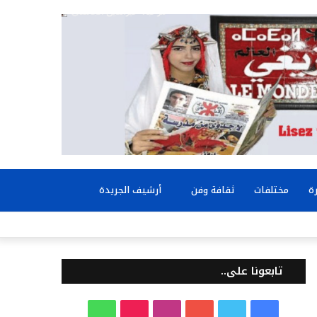
بحث
ة
مختلفات
ثقافة وفن
أرشيف الجريدة
عن
تابعونا على..
ف
ت
ي
ا
T
و