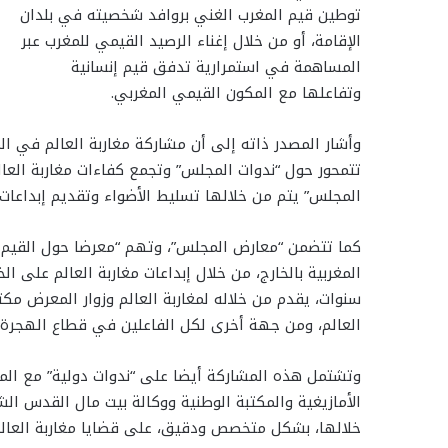
توطين قيم المغرب الغني بروافد شخصيته في بلدان
الإقامة، أو من خلال إغناء الرصيد القيمي للمغرب عبر
المساهمة في استمرارية تدفق قيم إنسانية
وتفاعلها مع المكون القيمي المغربي.
وأشار المصدر ذاته إلى أن مشاركة مغاربة العالم في ا
تتمحور حول “ندوات المجلس” وتجمع كفاءات مغاربة العال
المجلس” يتم من خلالها تسليط الأضواء وتقديم إبداعات م
كما تتضمن “معارض المجلس”، وتهم “معرضا حول القيم ال
المغربية بالخارج، من خلال إبداعات مغاربة العالم على
سنوات، يقدم من خلاله لمغاربة العالم وزوار المعرض 
العالم، ومن جهة أخرى لكل الفاعلين في قطاع الهجرة وا
وتشتمل هذه المشاركة أيضا على “ندوات دولية” مع الم
الأمازيغية والمكتبة الوطنية ووكالة بيت مال القدس ال
خلالها، بشكل متخصص ودقيق، على قضايا مغاربة العا