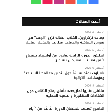
ي
و
و
ن
i
ا
س
ي
ت
س
k
ت
أحدث المقالات
ب
ت
ي
ت
T
س
أغسطس 6, 2026
جماعة تزگزاوين: الكلاب الضالة تزرع “الرعب” في
و
ر
و
ق
o
ا
نفوس الساكنة والجماعة مطالبة بالتدخل العاجل
ك
ب
ر
k
ب
أغسطس 6, 2026
انطلاق الدورة الرابعة عشرة من أولمبياد تيفيناغ
ا
ضمن فعاليات مهرجان تيفاوين
م
أغسطس 6, 2026
تافراوت تفتح نقاشاً حول تثمين معالمها السياحية
ومؤهلاتها التراثية
أغسطس 5, 2026
ملتقى «تاروا تمازيغت» بأملن يفتح النقاش حول
الكفاءات المهاجرة والتنمية المحلية
أغسطس 5, 2026
الناظور تستعد لاحتضان الدورة الثالثة من “أيام