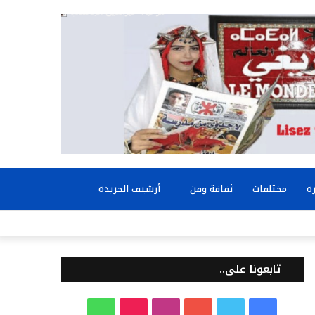
بحث
ة
مختلفات
ثقافة وفن
أرشيف الجريدة
عن
تابعونا على..
ف
ت
ي
ا
T
و