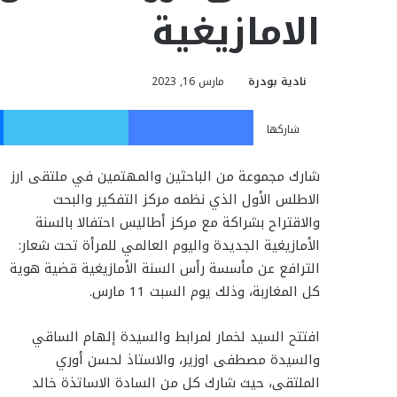
الامازيغية
نادية بودرة
مارس 16, 2023
فيسبوك
تويت
شاركها
شارك مجموعة من الباحثين والمهتمين في ملتقى ارز
الاطلس الأول الذي نظمه مركز التفكير والبحث
والاقتراح بشراكة مع مركز أطاليس احتفالا بالسنة
الأمازيغية الجديدة واليوم العالمي للمرأة تحت شعار:
الترافع عن مأسسة رأس السنة الأمازيغية قضية هوية
كل المغاربة، وذلك يوم السبت 11 مارس.
افتتح السيد لخمار لمرابط والسيدة إلهام الساقي
والسيدة مصطفى اوزير، والاستاذ لحسن أوري
الملتقى، حيث شارك كل من السادة الاساتذة خالد