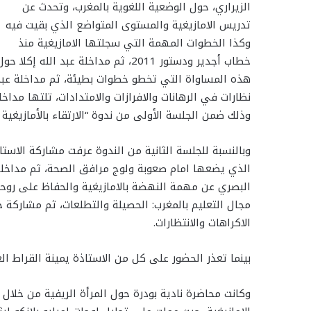
الزيراري، حول الوضعية اللغوية بالمغرب، وتحدث عن
تدريس الامازيغية والمستوى المتواضع الذي بقيت فيه
وكذا الخطوات المهمة التي سجلتها الامازيغية منذ
خطاب أجدير ودستور 2011، ثم مداخلة 
هذه المساواة التي تخطو خطوات بطيئة، ثم مداخلة عبد ا
نظارات في الرهانات والافرازات والامتدادات، تلتها مداخ
وذلك ضمن الجلسة الأولى من ندوة “الارتقاء بالأمازيغي
وبالنسبة للجلسة الثانية من الندوة عرفت مشاركة الاست
الذي يضعها امام صعوبة ولوج مرافق الصحة، ثم مداخل
البصري عن مهمة النهضة بالامازيغية والحفاظ على روحه
مجال التعليم بالمغرب: الحصيلة والتطلعات، ثم مشاركة ح
الاكراهات والانتظارات.
بينما تعذر الحضور على كل من الاستاذة يمينة القراط الع
وكانت محاضرة نادية بودرة حول المرأة الريفية من خلال ا