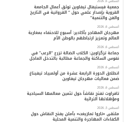
أغسطس 6, 2026
جمعية فيستيفال تيفاوين توثق أعمال الجامعة
القروية بإصدار علمي حول ” القروانية في التاريخ
والفن والتنمية”
أغسطس 6, 2026
مهرجان المهاجر بأكادير: أسبوع للاحتفاء بمغاربة
العالم وتعزيز ارتباطهم بالوطن الأم
أغسطس 6, 2026
جماعة تزگزاوين: الكلاب الضالة تزرع “الرعب” في
نفوس الساكنة والجماعة مطالبة بالتدخل العاجل
أغسطس 6, 2026
انطلاق الدورة الرابعة عشرة من أولمبياد تيفيناغ
ضمن فعاليات مهرجان تيفاوين
أغسطس 6, 2026
تافراوت تفتح نقاشاً حول تثمين معالمها السياحية
ومؤهلاتها التراثية
أغسطس 5, 2026
ملتقى «تاروا تمازيغت» بأملن يفتح النقاش حول
الكفاءات المهاجرة والتنمية المحلية