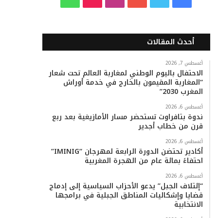
ي
و
و
ن
i
ا
س
ي
ت
س
k
ت
أحدث المقالات
ب
ت
ي
ت
T
س
أغسطس 7, 2026
الاحتفال باليوم الوطني لمغاربة العالم تحت شعار
و
ر
و
ق
o
ا
“المغاربة المقيمون بالخارج في خدمة أوراش
المغرب 2030”
ك
ب
ر
k
ب
أغسطس 6, 2026
ا
ندوة بتافراوت تستحضر مسار الأمازيغية بعد ربع
قرن من خطاب أجدير
م
أغسطس 6, 2026
أكادير تحتضن الدورة الرابعة لمهرجان “IMINIG”
احتفاءً بمائة عام من الهجرة المغربية
أغسطس 6, 2026
“إئتلاف الجبل” يدعو الأحزاب السياسية إلى إدماج
قضايا وإشكاليات المناطق الجبلية في برامجها
الانتخابية