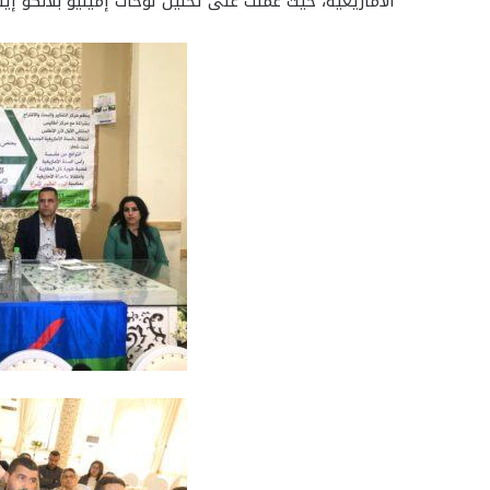
الامازيغية، حيث عملت على تحليل لوحات إميليو بلانكو إيثا