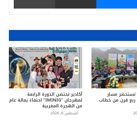
 تستحضر مسار
أكادير تحتضن الدورة الرابعة
د ربع قرن من خطاب
لمهرجان “IMINIG” احتفاءً بمائة عام
من الهجرة المغربية
أغسطس 6, 2026