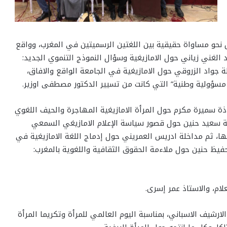
عبد الله إكلا حول نحو مساواة حقيقية بين اللغتين الرسميتين في المغرب، وواقع
لغني زياني حول الامازيغية وسؤال النموذج التنموي الجديد:
لة جواد الزروقي حول الامازيغية في الجامعة الواقع والافاق،
ة مسؤولية وطنية” التي كانت من تسيير الدكتور مصطفى اوزير.
اذة سميرة مكرم حول المرأة الامازيغية المهاجرة والحيف اللغوي
ة سعيد حنين حول قصور سياسة الإعلام الامازيغي السمعي
ا، ثم مداخلة ادريس العمريني حول إدماج اللغة الامازيغية في
فيظ حنين حول ملاءمة الحقوق الثقافية واللغوية بالمغرب:
لام، والاستاذ عمر إسرى.
لارشيف الاسباني، بمناسبة اليوم العالمي للمرأة وتكريما المرأة