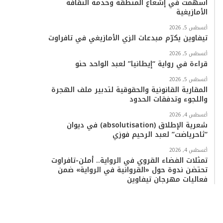
أسهمت في إشعاع المنطقة وخدمة الثقافة
الأمازيغية
أغسطس 5, 2026
تيفاوين يكرّم مبدعات الزي الأمازيغي في تافراوت
أغسطس 5, 2026
قراءة في رواية “إيطانيا” لعبد الواحد حنو
أغسطس 5, 2026
المقاربة القانونية والحقوقية لتدبير ملف الهجرة
واللجوء وتدفقات الحدود
أغسطس 4, 2026
شعرية الإطلاق (absolutisation) في ديوان
“ثاحرياضت” لعبد الرحيم فوزي
أغسطس 4, 2026
تمثلات الفضاء القروي في الرواية.. أملن-تافراوت
تحتضن ندوة حول «القروانية في الرواية» ضمن
فعاليات مهرجان تيفاوين