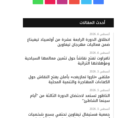
ي
و
و
ن
i
ا
س
ي
ت
س
k
ت
أحدث المقالات
ب
ت
ي
ت
T
س
أغسطس 6, 2026
انطلاق الدورة الرابعة عشرة من أولمبياد تيفيناغ
و
ر
و
ق
o
ا
ضمن فعاليات مهرجان تيفاوين
ك
ب
ر
k
ب
أغسطس 6, 2026
تافراوت تفتح نقاشاً حول تثمين معالمها السياحية
ا
ومؤهلاتها التراثية
م
أغسطس 5, 2026
ملتقى «تاروا تمازيغت» بأملن يفتح النقاش حول
الكفاءات المهاجرة والتنمية المحلية
أغسطس 5, 2026
الناظور تستعد لاحتضان الدورة الثالثة من “أيام
سينما الشاطئ”
أغسطس 5, 2026
جمعية فستيفال تيفاوين تحتفي بسبع شخصيات