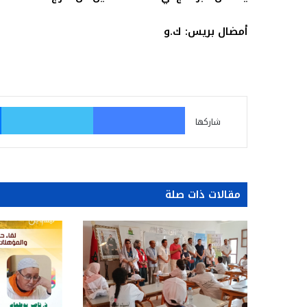
أمضال بريس: ك.و
فيسبوك
تو
شاركها
مقالات ذات صلة