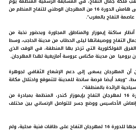
 الزراعية إيمان الشعبي 24 سنة، بلقب ملكة جمال التفاح، في المسابقة الرسمية المنظمة يوم
الخميس الماضي بمدينة إموزار كندر، إقليم صفرو، على هامش الدورة 16 من المهرجان الوطني للتفاح المنظم من
 أنظار ساكنة إيموزار والمناطق المجاورة وبحضور نخبة من
جمال التفاح ووصيفاتها ليلى الحطاب من مدينة الحاجب، وسط
لفرق الفولكلورية التي تزخر بها المنطقة، في الوقت الذي
ان بروميا من مدينة مكناس عروسة أمازيغية لهذا المهرجان.
 أن المهرجان يسعى إلى دعم الإشعاع الثقافي لجوهرة
، “ويعد أيضا فرصة سانحة للمدينة للتموقع واحتلال
مكانة
ياحية الرائدة بالمنطقة”،
كما تروم الدورة 16 لمهرجان التفاح بإيموزار كندر، المنظمة بمبادرة من
نعاش
الأحاسيس ووضع جسر للتواصل الإنساني بين مختلف
وقد ارتكزت “جمعية مهرجانات إيموزار كندر” في برنامجها للدورة 16 لمهرجان التفاح على طاقات فنية محلية، ولم