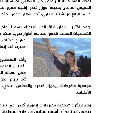
توجت المهندسة
1 إلى الرابع من شتنبر الجاري، تحت شعار “إموزار كندر عاصمة التفاح بالمغرب”.
وقد اختيرت إيمان ابنة الدار البيضاء رسميا أمام
الشخصيات المحلية قدموا لمتابعة أطوار تتويج ملكة 
أهازيج مختلف ا
اختيرت فيه إيم
وأكد المنظمون
الأطلس المتوسط
ضمن المعالم الس
«جمعية مهرجانات إيموزار كندر» والمجلس البلدي،
إ
الأطياف
.
يتضمن البرنامج أي أسماء لفنانين من خارج المنطقة
.