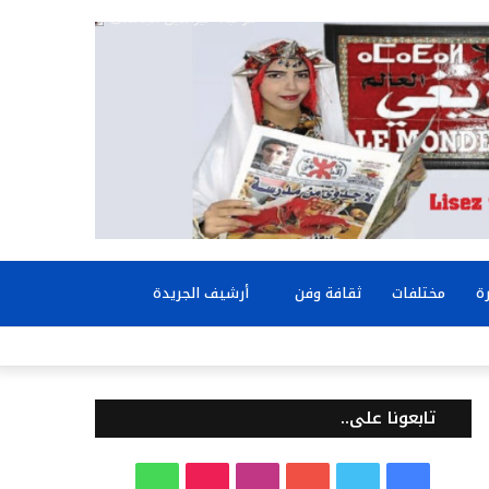
بحث
ة
مختلفات
ثقافة وفن
أرشيف الجريدة
عن
تابعونا على..
ف
ت
ي
ا
T
و