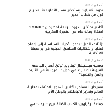
أغسطس 6, 2026
ا
ندوة بتافراوت تستحضر مسار الأمازيغية بعد ربع
قرن من خطاب أجدير
م
أغسطس 6, 2026
أكادير تحتضن الدورة الرابعة لمهرجان “IMINIG”
احتفاءً بمائة عام من الهجرة المغربية
أغسطس 6, 2026
“إئتلاف الجبل” يدعو الأحزاب السياسية إلى إدماج
قضايا وإشكاليات المناطق الجبلية في برامجها
الانتخابية
أغسطس 6, 2026
جمعية فيستيفال تيفاوين توثق أعمال الجامعة
القروية بإصدار علمي حول ” القروانية في التاريخ
والفن والتنمية”
أغسطس 6, 2026
مهرجان المهاجر بأكادير: أسبوع للاحتفاء بمغاربة
العالم وتعزيز ارتباطهم بالوطن الأم
أغسطس 6, 2026
جماعة تزگزاوين: الكلاب الضالة تزرع “الرعب” في