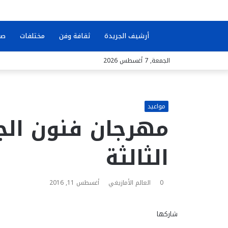
بحث
أرشيف الجريدة
ثقافة وفن
مختلفات
صو
الجمعة, 7 أغسطس 2026
عن
مواعيد
مهرجان فنون الج
الثالثة
0
العالم الأمازيغي
أغسطس 11, 2016
شاركها
ف
ت
م
م
و
ت
م
ط