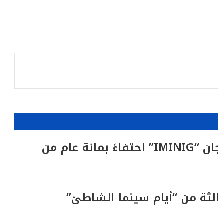
أكادير تحتضن الدورة الرابعة لمهرجان “IMINIG” احتفاءً بمائة عام من
الثة من “أيام سينما الشاطئ”