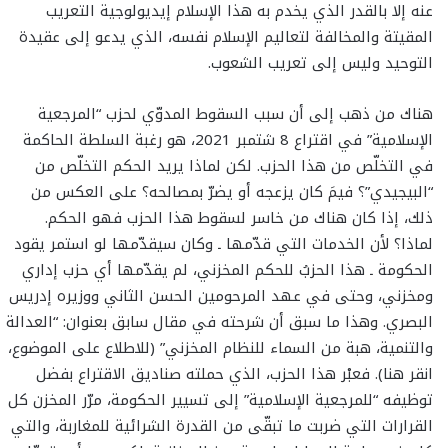
عنه إلا بالقدر الذي يخدم به هذا الإسلام إيديولوجية التعريب
المقيتة والمخالفة لتعاليم الإسلام نفسه، الذي يدعو إلى عقيدة
التوحيد وليس إلى تعريب الشعوب.
هناك من ذهب إلى أن سبب السقوط المدوّي لحزب “المرجعية
الإسلامية” في اقتراع 8 شتمبر 2021، هو رغبة السلطة الحاكمة
في التخلّص من هذا الحزب. لكن لماذا يريد الحكم التخلّص من
“البيجيدي”؟ فيمَ كان يزعجه أو يضرّ بمصالحه؟ على العكس من
ذلك، إذا كان هناك من خاسر لسقوط هذا الحزب فهو الحكم.
لماذا؟ لأن الخدمات التي قدّمها ـ وكان سيقدّمها لو استمر يقود
الحكومة ـ هذا الحزبُ للحكم المخزني، لم يقدّمها أي حزب إداري
ومخزني، وحتى في عهد المرحومين الحسن الثاني ووزيره إدريس
البصري. وهذا ما سبق أن شرحته في مقال سابق بعنوان: “العدالة
والتنمية، هبة من السماء للنظام المخزني” (للاطلاع على الموضوع،
انقر هنا). فعبْر هذا الحزب، الذي حملته صناديق الاقتراع بفضل
توظيفه “للمرجعية الإسلامية” إلى تسيير الحكومة، مرّر المخزن كل
القرارات التي ضربت ما تبقّى من القدرة الشرائية للمغاربة، والتي