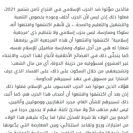
فالذين صوّتوا ضد الحزب الإسلامي في اقتراع ثامن شتمبر 2021،
فعلوا ذلك إذن ليس لأن الحزب أخلف وعوده بخصوص التنمية
والتشغيل والتعليم والصحة…، بل لأنهم اكتشفوا واقتنعوا أنه،
سلوكا وممارسة، لبس بحزب إسلامي ولا بتنظيم ذي “مرجعية
إسلامية”. اكتشفوا واقتنعوا أن هذه المرجعية التي يرفعها
شعارا له هي من أجل سلوك وممارسة منافييْن للإسلام نفسه،
كما يتجلّى ذلك في الفضائح الأخلاقية لأتباع لهذا الحزب، والاغتناء
غير المشروع لمسؤوليه من خزينة الدولة، أي من مال الشعب؛
وتشجيعهم، من خلال السكوت على ذلك، على الفساد الذي عرف
انتشارا غير مسبوق في عهد تسييرهم للحكومة…
هؤلاء الذين صوتوا ضد الحزب المحسوب على الإسلام، فعلوا ذلك
إذن بعد أن اكتشفوا واقتنعوا أن أصحاب هذا الحزب هم، كما أثبت
ذلك تسييرهم للشأن العام، مجرد انتهازيين ووصوليين وأنانيين،
ليس لهم مذهب قارّ ولا مبادئ ثابتة. فهم لا يجدون حرجا في
الجمع بين الولاء بلا شرط للمخزن نظرا لما يدرّه عليهم هذا الولاء
من امتيازات وريع وتقاعد استثنائي، وبين المعارضة التي يدّعونها
لنيل شرفها واستقطاب غير الراضين على السياسة المخزنية حتى