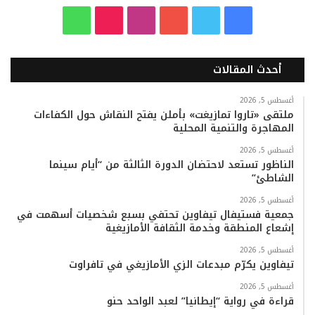
ف
ت
ي
ا
T
و
ي
و
و
ن
i
ا
أحدث المقالات
س
ي
ت
س
k
ت
ب
ت
ي
ت
T
س
أغسطس 5, 2026
ملتقى «تاروا تمازيغت» بأملن يفتح النقاش حول الكفاءات
المهاجرة والتنمية المحلية
و
ر
و
ق
o
ا
أغسطس 5, 2026
ك
ب
ر
k
ب
الناظور تستعد لاحتضان الدورة الثالثة من “أيام سينما
الشاطئ”
ا
أغسطس 5, 2026
م
جمعية فستيفال تيفاوين تحتفي بسبع شخصيات أسهمت في
إشعاع المنطقة وخدمة الثقافة الأمازيغية
أغسطس 5, 2026
تيفاوين يكرّم مبدعات الزي الأمازيغي في تافراوت
أغسطس 5, 2026
قراءة في رواية “إيطانيا” لعبد الواحد حنو