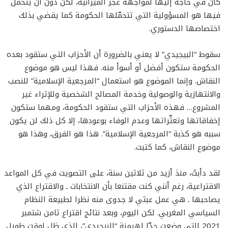
كان في حاجة إليها لمواجهة عجز الميزانية، لكن دون أن يتحمّل
فيها هو المسؤولية التي تتحمّلها الحكومة كما يقضي بذلك
اختصاصها الدستوري.
سقوط “البيجيدي” لا يعني بالضرورة أن الأحزاب التي ستقود بعده
الحكومة ستكون أفضل أو أسوأ منه. فهذا ليس هو موضوع
النقاش. وإنما الموضوع هو استعمال “المرجعية الإسلامية” للنصب
والانتهازية والوصولية وخدمة المصالح الشخصية وللإثراء غير
المشروع… فهذه الأحزاب التي ستقود الحكومة، ومهما ستكون
إخفاقاتها وتعثّراتها وعدم الوفاء بوعودها، إلا كل ذلك لن يكون
سببه هو كذبة “المرجعية الإسلامية”. هذا هو الفرق، وهذا هو
موضوع النقاش، كما كتبت.
لقد دأبتُ، منذ أزيد من ثلاثين سنة، على التصويت في كل المواعد
الاقتراعية، رغم أنني كنت مقتنعا بأن الانتخابات ـ والاقتراع الذي
يصاحبها ـ هي عمل عبثي لا جدوى منه نظرا لطبيعة النظام
السياسي المغربي. لكن اليوم، وبعد نتائج اقتراع ثامن شتمبر
2021 التي وضعت حدّا لهيمنة “البيجيدي”، الذي ظل لوقت طويل