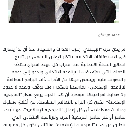
محمد بودهان
لم يكن حزب “البيجيدي” (حزب العدالة والتنمية)، منذ أن بدأ يشارك
في الاستحقاقات الانتخابية، ينتظر الإعلان الرسمي عن تاريخ
انطلاق الحملة الانتخابية عند اقتراب كل موعد اقتراع. فهذه
الحملة، التي يعرّف فيها ببرنامجه الانتخابي ويدعو إلى دعمه
والتصويت عليه، وينتقص فيها من الأحزاب ذات البرامج المخالفة
لبرنامجه “الإسلامي”، يمارسها باستمرار وبلا توقّف، وبمدة لا حدود
ولا ضوابط لمواقيتها. فبمجرد أن هذا الحزب يرفع شعار “المرجعية
الإسلامية”، يكون كل التزام بالتعاليم الإسلامية، من أخلاق وسلوك
وعبادات ومعاملات، أي كل إعمال “للمرجعية الإسلامية”، هو تأييد،
مباشر أو غير مباشر، لمرجعية الحزب ولبرنامجه الانتخابي الذي
ينطلق من هذه “المرجعية الإسلامية”. وبالتالي تكون كل ممارسة