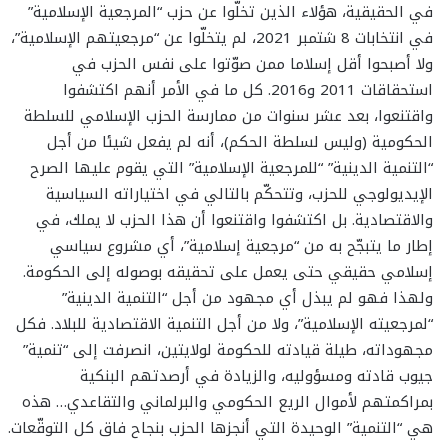
في الحقيقية، هؤلاء الذين تخلّوا عن حزب “المرجعية الإسلامية”
في انتخابات 8 شتمبر 2021، لم يتخلّوا عن “مرجعيتهم الإسلامية”،
ولا أصبحوا أقل إسلاما ممن صوّتوا على نفس الحزب في
استحقاقات 2011 و2016. كل ما في الأمر أنهم اكتشفوا
واقتنعوا، بعد عشر سنوات من ممارسة الحزب الإسلامي للسلطة
الحكومية (وليس لسلطة الحكم)، أنه لم يفعل شيئا من أجل
“التنمية الدينية” “للمرجعية الإسلامية” التي يقوم عليها الصرح
الإيديولوجي للحزب، وتتحكّم بالتالي في اختياراته السياسية
والاقتصادية. بل اكتشفوا واقتنعوا أن هذا الحزب لا يملك، في
إطار ما يتبجّح به من “مرجعية إسلامية”، أي مشروع سياسي
إسلامي حقيقي حتى يعمل على تحقيقه بوصوله إلى الحكومة.
ولهذا فهو لم يبذل أي مجهود من أجل “التنمية الدينية”
“لمرجعيته الإسلامية”، ولا من أجل التنمية الاقتصادية للبلاد. فكل
مجهوداته، طيلة قيادته للحكومة لولايتين، انصرفت إلى “تنمية”
جيوب قادته ومسؤوليه، والزيادة في أرصدتهم البنكية
بمراكمتهم لأموال الريع الحكومي والبرلماني والتقاعدي… هذه
هي “التنمية” الوحيدة التي أنجزها الحزب بنجاح فاق كل التوقّعات.