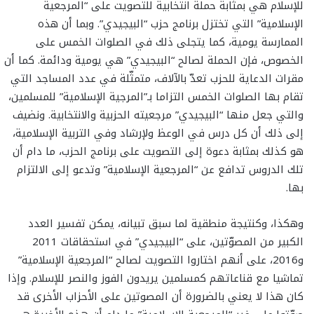
للإسلام هي بمثابة حملة انتخابية للتصويت على “المرجعية
الإسلامية” التي تختزل برنامج حزب “البيجيدي”. وبما أن هذه
الممارسة يومية، كما يتجلى ذلك في الصلوات الخمس على
الخصوص، فإن الحملة لصالح “البيجيدي” هي يومية ودائمة. كما أن
مقرات الدعاية للحزب تعدّ بالآلاف، متمثّلة في عدد المساجد التي
تقام بها الصلوات الخمس التزاما بـ”المرجية الإسلامية” للمسلمين،
والتي جعل منها “البيجيدي” مرجعيته الحزبية والانتخابية. ونضيف
إلى ذلك أن كل درس في الوعظ ولإرشاد وفي التربية الإسلامية،
هو كذلك بمثابة دعوة إلى التصويت على برنامج الحزب، ما دام أن
تلك الدروس تدافع عن “المرجعية الإسلامية” وتدعو إلى الالتزام
بها.
وهكذا، وكنتيجة منطقية لما سبق تبيانه، يمكن تفسير العدد
الكبير من المصوّتين، على “البيجيدي” في استحقاقات 2011
و2016، على أنهم اختاروا التصويت لصالح “المرجعية الإسلامية”
تماشيا مع قناعاتهم كمسلمين يريدون الفوز والنصر للإسلام. وإذا
كان هذا لا يعني بالضرورة أن المصوتين على الأحزاب الأخرى قد