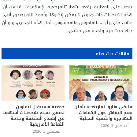
ينصب على المغاربة برفعه لشعار “المرجعية الإسلامية”، اقتنعت أن
هذه الانتخابات ذات جدوى لا يمكن إنكارها. وأحمد الله بصدق أنني
عشت حتى رأيت، بالملموس والمحسوس، ثمار هذه الجدوى، ولو أن
ذلك حدث مرة واحدة في حياتي.
مقالات ذات صلة
ملتقى «تاروا تمازيغت» بأملن
جمعية فستيفال تيفاوين
يفتح النقاش حول الكفاءات
تحتفي بسبع شخصيات أسهمت
المهاجرة والتنمية المحلية
في إشعاع المنطقة وخدمة
الثقافة الأمازيغية
أغسطس 5, 2026
أغسطس 5, 2026