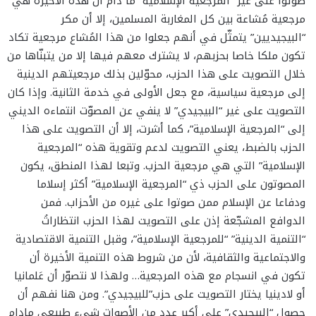
صوّتوا على غير “المرجعية الإسلامية” ما دام أن هذه الأخيرة هي
مرجعية مُشاعة بين كل المغاربة المسلمين، إلا أن مكر
“البيجيديين” يتمثّل في أنهم جعلوا من هذا المُشاع مرجعية تكاد
تكون ملكا خاصا بحزبهم، لا يشترك معهم فيها إلا من يتبنّاها من
خلال التصويت على هذا الحزب، محوّلين بذلك مرجعيتهم الدينية
إلى مرجعية سياسية، مع جعل الأولى في خدمة الثانية. وإذا كان
التصويت على غير “البيجيدي” لا ينفي عن المصوّت انتماءه الديني
إلى “المرجعية الإسلامية”، كما أشرت، إلا أن التصويت على هذا
الحزب بالضبط، يعني التصويت لدعم وتقوية هذه “المرجعية
الإسلامية” التي هي مرجعية الحزب. وتبعا لهذا المنطق، يكون
المصوتون على الحزب ذي “المرجعية الإسلامية” أكثر إسلاما
ودفاعا عن الإسلام ممن صوتوا على غيره من الأحزاب. فمن
الدوافع المشجّعة إذن على التصويت لهذا الحزب انتظاراتُ
“التنمية الدينية” “للمرجعية الإسلامية”، وقبل التنمية الاقتصادية
والاجتماعية والثقافية، لأن من شروط هذه التنمية الأخيرة أن
تكون في انسجام مع هذه المرجعية… ولهذا لا نتصوّر أن عَلمانيا
أو لادينيا يختار التصويت على حزب”للبيجيدي”. ومن هنا نفهم أن
حصول “البيجيدي” على أكبر عدد من الأصوات شيء طبيعي مادام