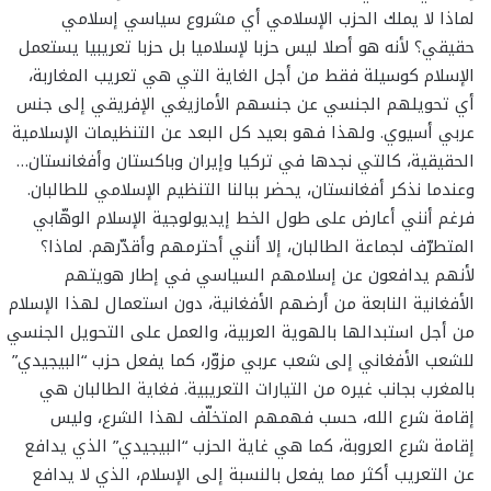
لماذا لا يملك الحزب الإسلامي أي مشروع سياسي إسلامي
حقيقي؟ لأنه هو أصلا ليس حزبا لإسلاميا بل حزبا تعريبيا يستعمل
الإسلام كوسيلة فقط من أجل الغاية التي هي تعريب المغاربة،
أي تحويلهم الجنسي عن جنسهم الأمازيغي الإفريقي إلى جنس
عربي أسيوي. ولهذا فهو بعيد كل البعد عن التنظيمات الإسلامية
الحقيقية، كالتي نجدها في تركيا وإيران وباكستان وأفغانستان…
وعندما نذكر أفغانستان، يحضر ببالنا التنظيم الإسلامي للطالبان.
فرغم أنني أعارض على طول الخط إيديولوجية الإسلام الوهّابي
المتطرّف لجماعة الطالبان، إلا أنني أحترمهم وأقدّرهم. لماذا؟
لأنهم يدافعون عن إسلامهم السياسي في إطار هويتهم
الأفغانية النابعة من أرضهم الأفغانية، دون استعمال لهذا الإسلام
من أجل استبدالها بالهوية العربية، والعمل على التحويل الجنسي
للشعب الأفغاني إلى شعب عربي مزوّر، كما يفعل حزب “البيجيدي”
بالمغرب بجانب غيره من التيارات التعريبية. فغاية الطالبان هي
إقامة شرع الله، حسب فهمهم المتخلّف لهذا الشرع، وليس
إقامة شرع العروبة، كما هي غاية الحزب “البيجيدي” الذي يدافع
عن التعريب أكثر مما يفعل بالنسبة إلى الإسلام، الذي لا يدافع