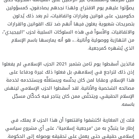
يصوّتوا عليهم يوم الاقتراع. ولهذا نجدهم يصادقون، كمسؤولين
حكوميين، على قوانين وقرارات واتفاقيات، ثم بعد ذلك يُدلون
بتصريحات شعبوية يعلون فيها أنهم ضد تلك القوانين والقرارات
والاتفاقيات. والأسوأ في هذه السلوكات السلبية لحزب “البيجيدي”،
من انتهازية ووصولية وأنانية…، هو أنه يمارسها باسم الإسلام
الذي يُشهره كمرجعية.
فالذين أسقطوا يوم ثامن شتمبر 2021 الحزب الإسلامي لم يفعلوا
إذن ذلك لتراجع في إسلامهم، بل فعلوا ذلك غيرة ودفاعا على
هذا الإسلام، وعقابا لمن كان يدنّسه ويستغلّه ويستخدمه لخدمة
مصالحه الشخصية والأنانية. لقد أسقطوا الحزب الإسلامي لينهض
الإسلام الحقيقي، ويتخلّص ممن كان يتاجر فيه كدكّان مسجّل
باسمه.
قلت إن المغاربة اكتشفوا واقتنعوا أن هذا الحزب لا يملك، في
إطار ما يتبجّح به من “مرجعية إسلامية”، على أي مشروع سياسي
إسلامي حقيقي حتى يعمل على تحقيقه بوصوله إلى الحكومة.