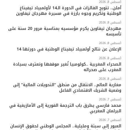
و
ر
و
ق
o
ا
أغسطس 8, 2026
أملن.. تتويج الفائزات في الدورة الـ14 لأولمبياد تيفيناغ
ك
ب
ر
k
ب
الوطنية وتكريم وجوه بارزة في مسيرة مهرجان تيفاوين
ا
أغسطس 8, 2026
مهرجان تيفاوين يكرم مؤسسيه بمناسبة مرور 20 سنة على
تأسيسه
م
أغسطس 8, 2026
الإعلان عن نتائج أولمبياد تيفيناغ الوطنية في دورتها 14
أغسطس 8, 2026
الصحراء المغربية ..كولومبيا تُغير موقفها وتعترف بسيادة
المغرب على صحرائه
أغسطس 8, 2026
مغاربة العالم.. الانتقال من منطق “التحويلات المالية” إلى
وضعية الشريك الاقتصادي الفاعل
أغسطس 7, 2026
محمد فارسي يطرق باب الترجمة الفورية إلى الأمازيغية في
البرلمان المغربي
أغسطس 7, 2026
العبور إلى سبتة ومليلية.. المجلس الوطني لحقوق الإنسان