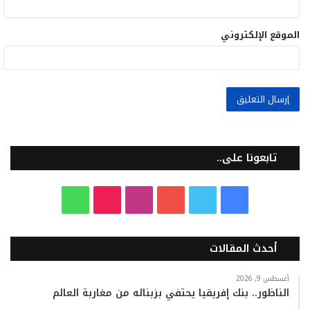
الموقع الإلكتروني
تابعونا على..
ف
ت
ي
ا
T
و
ي
و
و
ن
i
ا
أحدث المقالات
س
ي
ت
س
k
ت
ب
ت
ي
ت
T
س
أغسطس 9, 2026
الناظور.. بنك إفريقيا يحتفي بزبنائه من مغاربة العالم