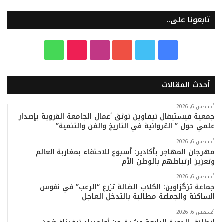
تابعونا على..
ف
ت
ي
ا
T
و
ي
و
و
ن
i
ا
أحدث المقالات
س
ي
ت
س
k
ت
ب
ت
ي
ت
T
س
أغسطس 6, 2026
جمعية فيستيفال تيفاوين توثق أعمال الجامعة القروية بإصدار
علمي حول ” القروانية في التاريخ والفن والتنمية”
و
ر
و
ق
o
ا
أغسطس 6, 2026
ك
ب
ر
k
ب
مهرجان المهاجر بأكادير: أسبوع للاحتفاء بمغاربة العالم
وتعزيز ارتباطهم بالوطن الأم
ا
أغسطس 6, 2026
م
جماعة تزگزاوين: الكلاب الضالة تزرع “الرعب” في نفوس
الساكنة والجماعة مطالبة بالتدخل العاجل
أغسطس 6, 2026