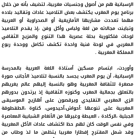
الإسبانية هم من أصول وجنسيات مغربية، لتضيف بأنه من خلال
برنامج يوم المغرب يكتشف بعض التلاميذ عادات وتقاليد بلاده
مهما تعددت مشاربها الأمازيغية أو الصحراوية أو العربية
وتباينت مجالاته من لغة ولباس وأكل وفن ،إذ يقدم التلاميذ
لوحات فلكلورية بحلة عصرية هذا التنوع والمزيج الثقافي
المغربي في لوحة فنية واحدة تكشف تكامل ووحدة ربوع
المملكة المغربية .
وأوردت، ابتسام مسكين أستاذة اللغة العربية بالمدرسة
الإسبانية، أن يوم المغرب يجسد بالنسبة لتلاميذ الأجانب صورة
مصغرة للثقافة المغربية وهو بالنسبة إليهم عالم يغريهم
بالتعلق بجمالية المغرب وكنوزه الثقافية إذ يرتدون بدورهم
الزي المغربي التقليدي ويرقصون على أهازيج الموسيقى
المغربية على تنوعها :أحواش،أحيدوس، كناوة ،الطقطوقة
الجبلية ،الركادة ، العيطة وغيرها من الأنغام الشبابية المعاصرة
وفي نفس الوقت كان لهم حظ اكتشاف عادات الأكل المغربية
وقد شمل المقترح إفطارا مغربيا يتظمن ما لذ وطاب من