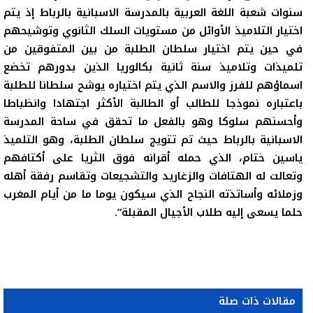
سنوات شعبة اللغة العربية بالمدرسة الاسبانية بالرباط إذ يتم
اختيار التلاميذ الأوائل من مستويات السلك الثانوي وتوشيحهم
في حين يتم اختيار سلطان الطلبة من بين المتفوقين من
تلميذات وتلاميذ سنة ثانية بكالوريا الذين بدورهم تخضع
اسماؤهم للفرز والاسم الذي يتم اختياره يوشح سلطانا للطلبة
باعتباره نموذجا للطالب أو الطالبة الأكثر اجتهادا وانظباطا
وأحسنهم سلوكا وهو بالفعل ما تحقق في ساحة المدرسة
الاسبانية بالرباط حيث تم تتويج سلطان الطلبة، وهو التلميذ
ياسين ختام، الذي حمله أقرانه فوق الثريا على أكتافهم
وتعالت له الهتافات والزغاريد والتشجيعات وتقاسم رفقة أهله
وزملائه وأساتذته النجاح الذي سيكون يوما ما من أيام المغرب
حلما يسعى إليه طلاب الأجيال المقبلة”.
مقالات ذات صلة