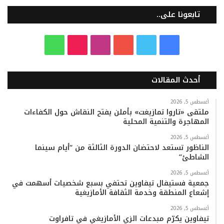
تابعونا على..
ف
ت
ي
ا
T
و
ي
و
و
ن
i
ا
أحدث المقالات
س
ي
ت
س
k
ت
ب
ت
ي
ت
T
س
أغسطس 5, 2026
ملتقى «تاروا تمازيغت» بأملن يفتح النقاش حول الكفاءات
المهاجرة والتنمية المحلية
و
ر
و
ق
o
ا
أغسطس 5, 2026
ك
ب
ر
k
ب
الناظور تستعد لاحتضان الدورة الثالثة من “أيام سينما
الشاطئ”
ا
أغسطس 5, 2026
م
جمعية فستيفال تيفاوين تحتفي بسبع شخصيات أسهمت في
إشعاع المنطقة وخدمة الثقافة الأمازيغية
أغسطس 5, 2026
تيفاوين يكرّم مبدعات الزي الأمازيغي في تافراوت