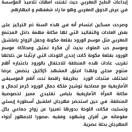
إبداعات الطبخ المغربي حيث تفننت أمهات تلاميذ المؤسسة
في عرض الذوق المغربي وهو ما زاد شغفهم و انبهارهم.
وصرحت مسكين ابتسام أنه في هذه السنة تم التركيز على
بعض العادات والتقاليد التي لها مكانة مهمة داخل المجتمع
المغربي مثل موسم الورود بقلعة مكونة وحفل الزواج باملشيل
وموسم حب الملوك بحيث أن فكرة تمثيل ومحاكاة موسم
الورود بقلعة مكونة كانت إحدى اللوحات التي ارتأينا من خلالها
تقريب عادات هده المنطقة للاحتفال بالورود باعتباره أهم
منتوج محلي ولهذا انبثق المشهد كإكليل يتضمن عرضا
لمختلف منتجات الورد بطريقة راقصة تحت أنغم الموسيقى
الأمازيغية مع مصاحبة توشيح ملكة جمال الورود كرمز لجمال و
مكانة المرأة الأمازيغية بلباس تقليدي مميز لخصوصية
المنطقة. في حين استحضر مهرجان املشيل أسطورة إيسلي
وتسليت فكانت اللوحة بدورها تعبيرا عن زواج جماعي بكل
مقوماته من أقران وشهود وفقيه ،مصورا للجمهور أجواء
المهرجان بحلة عصرية.