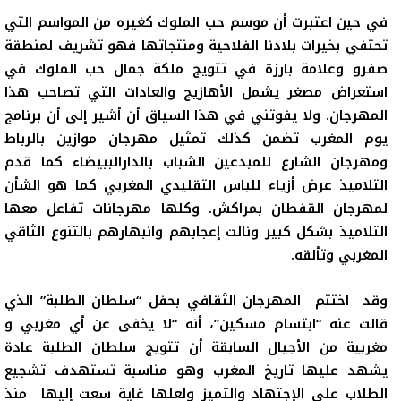
في حين اعتبرت أن موسم حب الملوك كغيره من المواسم التي
تحتفي بخيرات بلادنا الفلاحية ومنتجاتها فهو تشريف لمنطقة
صفرو وعلامة بارزة في تتويج ملكة جمال حب الملوك في
استعراض مصغر يشمل الأهازيج والعادات التي تصاحب هذا
المهرجان. ولا يفوتني في هذا السياق أن أشير إلى أن برنامج
يوم المغرب تضمن كذلك تمثيل مهرجان موازين بالرباط
ومهرجان الشارع للمبدعين الشباب بالدارالببيضاء كما قدم
التلاميذ عرض أزياء للباس التقليدي المغربي كما هو الشأن
لمهرجان القفطان بمراكش. وكلها مهرجانات تفاعل معها
التلاميذ بشكل كبير ونالت إعجابهم وانبهارهم بالتنوع الثاقي
المغربي وتألقه.
وقد
اختتم المهرجان الثقافي بحفل “سلطان الطلبة” الذي
قالت عنه “ابتسام مسكين”، أنه “لا يخفى عن أي مغربي و
مغربية من الأجيال السابقة أن تتويج سلطان الطلبة عادة
يشهد عليها تاريخ المغرب وهو مناسبة تستهدف تشجيع
الطلاب على الإجتهاد والتميز ولعلها غاية سعت إليها منذ