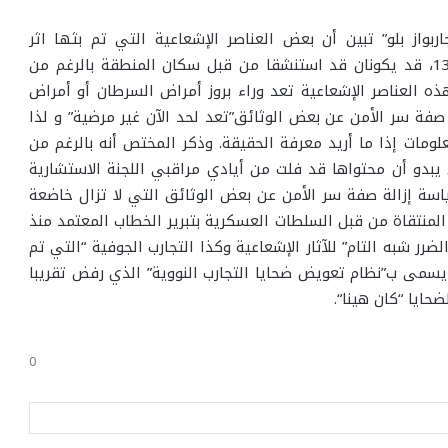
ربواز بلو” تبين أن بعض العناصر الإشعاعية التي تم بثها اثر
الإنفجارات الجوية على غرار اليود 131 أو السيسيوم 137، قد يكونان قد استنشقا من قبل سكان المنطقة بالرغم من
ذه العناصر الإشعاعية تعد وراء بروز أمراض السرطان أو أمراض
صفة سر الأمن عن بعض الوثائق”تعد لحد الآن غير مرضية” و لذا
مات إذا ما أريد معرفة الحقيقة. وذكر المختص أنه بالرغم من
ة سر الأمن عن بعض الوثائق منذ 2013 التي يبدو أن محتواها قد فلت من أيادي مراقبي اللجنة الاستشارية
اسة إزالة صفة سر الأمن عن بعض الوثائق التي لا تزال خاضعة
 المنتقاة من قبل السلطات العسكرية بتبرير الخطاب المعتمد منذ
رر شبه التام” للآثار الإشعاعية وكذا التجارب الجوفية “التي تم
سمى ب”نظام تعويض ضحايا التجارب النووية” الذي رفض تقريبا
حايا “كان هينا
“.
0