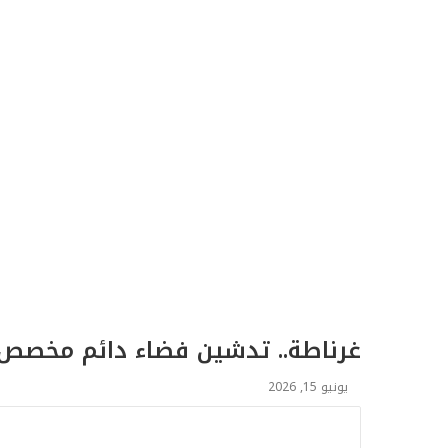
غرناطة.. تدشين فضاء دائم مخصص لل
يونيو 15, 2026
ا
ل