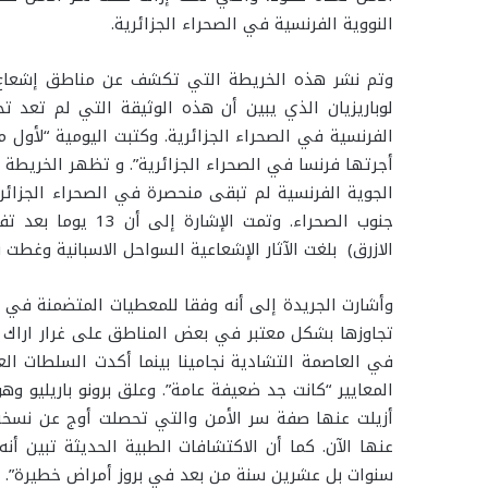
ا
ر
ر
ة
ك
ب
النووية الفرنسية في الصحراء الجزائرية
.
ع
م
ب
وتم نشر هذه الخريطة التي تكشف عن مناطق إشعا
ر
لوباريزيان الذي يبين أن هذه الوثيقة التي لم تعد تح
ا
الفرنسية في الصحراء الجزائرية. وكتبت اليومية “لأول م
ل
ب
أجرتها فرنسا في الصحراء الجزائرية”. و تظهر الخريطة الت
ر
الجوية الفرنسية لم تبقى منحصرة في الصحراء الجزائر
ي
جنوب الصحراء. وتمت ا
د
الازرق) بلغت الآثار الإشعاعية السواحل الاسبانية وغطت
وأشارت الجريدة إلى أنه وفقا للمعطيات المتضمنة في ا
تجاوزها بشكل معتبر في بعض المناطق على غرار اراك ب
في العاصمة التشادية نجامينا بينما أكدت السلطات ا
المعايير “كانت جد ضعيفة عامة”. وعلق برونو باريليو 
أزيلت عنها صفة سر الأمن والتي تحصلت أوج عن نسخة 
عنها الآن. كما أن الاكتشافات الطبية الحديثة تبين 
سنوات بل عشرين سنة من بعد في بروز أمراض خطيرة”.