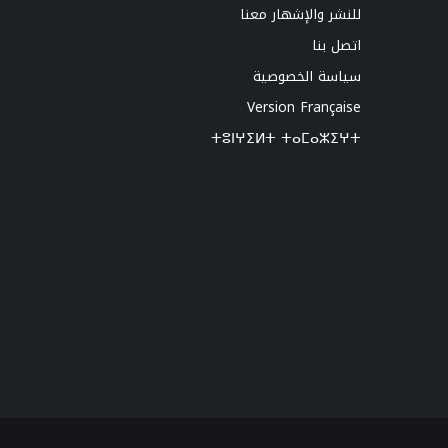
للنشر والإشهار معنا
اتصل بنا
سياسة الخصوصية
Version Française
ⵜⵓⵏⵖⵉⵍⵜ ⵜⴰⵎⴰⵣⵉⵖⵜ