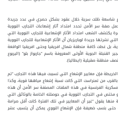
ع شاسعة ظلت سرية خلال عقود بشكل حصري في عدد جريدة
مل صفة سر الأمن تحدد امتداد آثار إشعاعات التجارب النووية
رة يكتشف الشعب امتداد الآثار الإشعاعية للتجارب النووية التي
ي نشرتها جريدة لوباريزيان أن الآثار الإشعاعية للتجارب النووية
ية، بل غطت كافة منطقة شمال افريقيا وحتى افريقيا الواقعة
لإشارة إلى أن 13 يوما بعد تفجير القنبلة الجوية الأولى المعروفة باسم “جاربواز بلو” (اليربوع
 نصف منطقة صقيلية (ايطاليا).
لخريطة فإن معايير الإشعاع التي تسببت فيها هذه التجارب “تم
القرب من تمنراست التي كانت نسبة إشعاع مياهها قوية، وكذا
لعسكرية الفرنسية في هذه الملفات المصنفة سر الأمن أن هذه
وهو مختص في التجارب النووية في حوصلته الخاصة بالوثائق التي
منها يقول “غير أن المعايير في تلك الفترة كانت أقل صرامة
أنه حتى بنسب ضعيفة فإن الإشعاع النووي يمكن أن يتسبب عشر