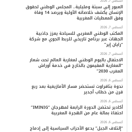
أغسطس 7, 2026
العبور إلى سبتة ومليلية.. المجلس الوطني لحقوق
ا
الإنسان يكشف خلاصاته الأولية ويرصد 14 وفاة
وفق المعطيات المغربية
م
أغسطس 7, 2026
المكتب الوطني المغربي للسياحة يعزز جاذبية
الجهات عبر برنامج تاريخي للربط الجوي مع شركة
“رايان إير”
أغسطس 7, 2026
الاحتفال باليوم الوطني لمغاربة العالم تحت شعار
“المغاربة المقيمون بالخارج في خدمة أوراش
المغرب 2030”
أغسطس 6, 2026
ندوة بتافراوت تستحضر مسار الأمازيغية بعد ربع
قرن من خطاب أجدير
أغسطس 6, 2026
أكادير تحتضن الدورة الرابعة لمهرجان “IMINIG”
احتفاءً بمائة عام من الهجرة المغربية
أغسطس 6, 2026
“إئتلاف الجبل” يدعو الأحزاب السياسية إلى إدماج