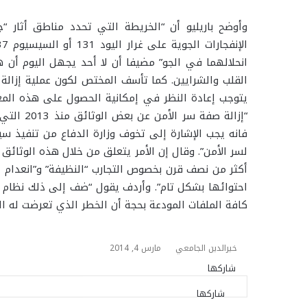
وأوضح باريليو أن “الخريطة التي تحدد مناطق أثار “جا
انحلالهما في الجو” مضيفا أن لا أحد يجهل اليوم أن ه
القلب والشرايين. كما تأسف المختص لكون عملية إزالة 
يتوجب إعادة النظر في إمكانية الحصول على هذه المعلو
“إزالة صف
فانه يجب الإشارة إلى تخوف وزارة الدفاع من تنفيذ سي
لسر الأمن”. وقال إن الأمر يتعلق من خلال هذه الوثائق
أكثر من نصف قرن بخصوص التجارب “النظيفة” و”انعدام الض
احتوائها بشكل تام”. وأردف يقول “ضف إلى ذلك نظام ي
كافة الملفات المودعة بحجة أن الخطر الذي تعرضت له الض
خيرالدين الجامعي
مارس 4, 2014
شاركها
ت
ت
ف
م
م
و
م
ط
ا
ا
ا
ي
ي
ب
و
ش
شاركها
ت
ت
ف
م
م
و
م
ط
ا
ا
ي
ت
ل
س
س
س