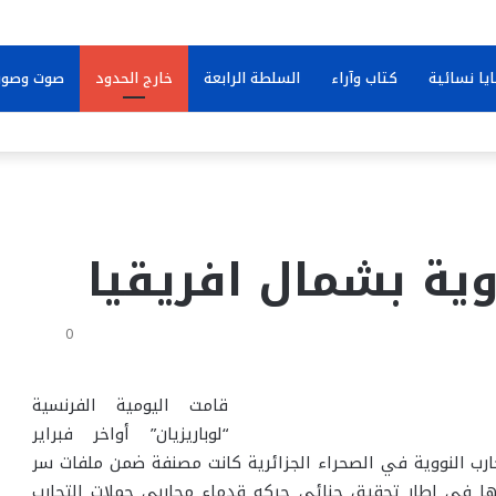
يا نسائية
كتاب وآراء
السلطة الرابعة
خارج الحدود
صوت وصور
وية بشمال افريقيا
0
قامت اليومية الفرنسية
“لوباريزيان” أواخر فبراير
ب النووية في الصحراء الجزائرية كانت مصنفة ضمن ملفات سر
ها في إطار تحقيق جنائي حركه قدماء محاربي حملات التجارب