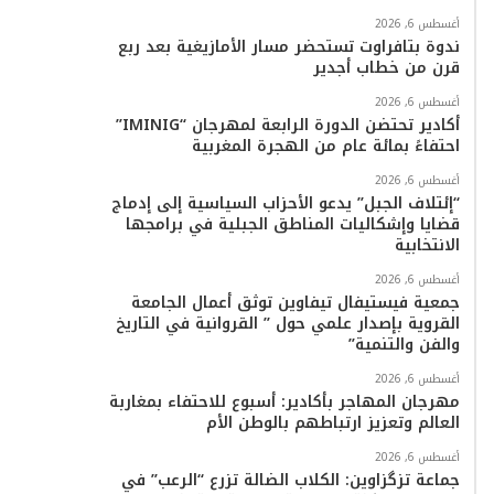
أغسطس 6, 2026
ا
ندوة بتافراوت تستحضر مسار الأمازيغية بعد ربع
قرن من خطاب أجدير
م
أغسطس 6, 2026
أكادير تحتضن الدورة الرابعة لمهرجان “IMINIG”
احتفاءً بمائة عام من الهجرة المغربية
أغسطس 6, 2026
“إئتلاف الجبل” يدعو الأحزاب السياسية إلى إدماج
قضايا وإشكاليات المناطق الجبلية في برامجها
الانتخابية
أغسطس 6, 2026
جمعية فيستيفال تيفاوين توثق أعمال الجامعة
القروية بإصدار علمي حول ” القروانية في التاريخ
والفن والتنمية”
أغسطس 6, 2026
مهرجان المهاجر بأكادير: أسبوع للاحتفاء بمغاربة
العالم وتعزيز ارتباطهم بالوطن الأم
أغسطس 6, 2026
جماعة تزگزاوين: الكلاب الضالة تزرع “الرعب” في