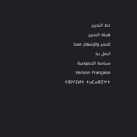
خط التحرير
هيئة التحرير
للنشر والإشهار معنا
اتصل بنا
سياسة الخصوصية
Version Française
ⵜⵓⵏⵖⵉⵍⵜ ⵜⴰⵎⴰⵣⵉⵖⵜ