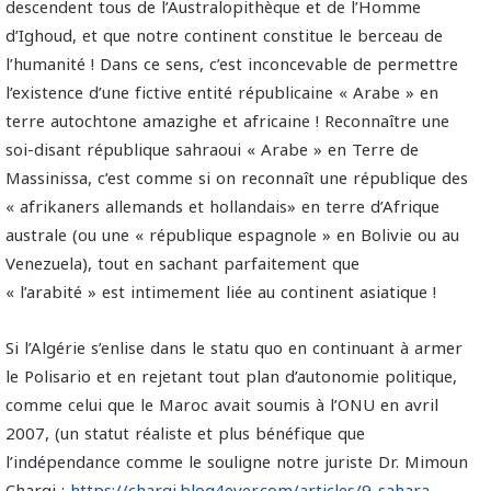
descendent tous de l’Australopithèque et de l’Homme
d’Ighoud, et que notre continent constitue le berceau de
l’humanité ! Dans ce sens, c’est inconcevable de permettre
l’existence d’une fictive entité républicaine « Arabe » en
terre autochtone amazighe et africaine ! Reconnaître une
soi-disant république sahraoui « Arabe » en Terre de
Massinissa, c’est comme si on reconnaît une république des
« afrikaners allemands et hollandais» en terre d’Afrique
australe (ou une « république espagnole » en Bolivie ou au
Venezuela), tout en sachant parfaitement que
« l’arabité » est intimement liée au continent asiatique !
Si l’Algérie s’enlise dans le statu quo en continuant à armer
le Polisario et en rejetant tout plan d’autonomie politique,
comme celui que le Maroc avait soumis à l’ONU en avril
2007, (un statut réaliste et plus bénéfique que
l’indépendance comme le souligne notre juriste Dr. Mimoun
Charqi :
https://charqi.blog4ever.com/articles/9-sahara-