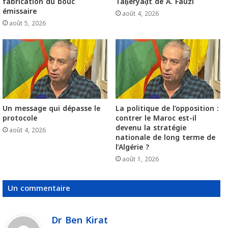
fabrication du bouc
Taḥeryaḍt de A. Fauzi
émissaire
août 4, 2026
août 5, 2026
Un message qui dépasse le
La politique de l’opposition :
protocole
contrer le Maroc est-il
devenu la stratégie
août 4, 2026
nationale de long terme de
l’Algérie ?
août 1, 2026
Un commentaire
Dr Ben Kirat
d