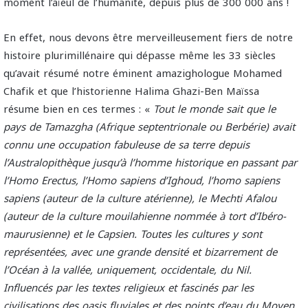
moment l’aïeul de l’humanité, depuis plus de 300 000 ans !
En effet, nous devons être merveilleusement fiers de notre
histoire plurimillénaire qui dépasse même les 33 siècles
qu’avait résumé notre éminent amazighologue Mohamed
Chafik et que l’historienne Halima Ghazi-Ben Maïssa
résume bien en ces termes : «
Tout le monde sait que le
pays de Tamazgha (Afrique septentrionale ou Berbérie) avait
connu une occupation fabuleuse de sa terre depuis
l’Australopithèque jusqu’à l’homme historique en passant par
l’Homo Erectus, l’Homo sapiens d’Ighoud, l’homo sapiens
sapiens (auteur de la culture atérienne), le Mechti Afalou
(auteur de la culture mouilahienne nommée à tort d’Ibéro-
maurusienne) et le Capsien. Toutes les cultures y sont
représentées, avec une grande densité et bizarrement de
l’Océan à la vallée, uniquement, occidentale, du Nil.
Influencés par les textes religieux et fascinés par les
civilisations des oasis fluviales et des points d’eau du Moyen