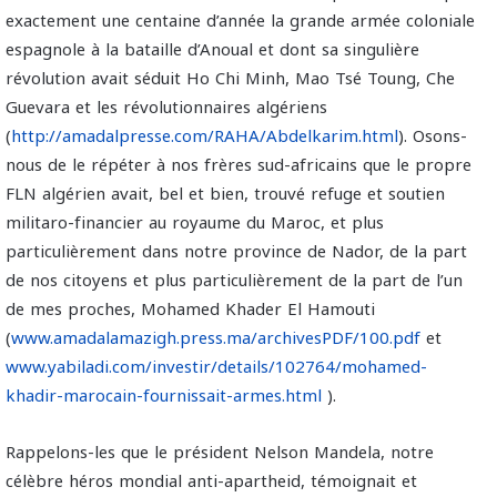
exactement une centaine d’année la grande armée coloniale
espagnole à la bataille d’Anoual et dont sa singulière
révolution avait séduit Ho Chi Minh, Mao Tsé Toung, Che
Guevara et les révolutionnaires algériens
(
http://amadalpresse.com/RAHA/Abdelkarim.html
). Osons-
nous de le répéter à nos frères sud-africains que le propre
FLN algérien avait, bel et bien, trouvé refuge et soutien
militaro-financier au royaume du Maroc, et plus
particulièrement dans notre province de Nador, de la part
de nos citoyens et plus particulièrement de la part de l’un
de mes proches, Mohamed Khader El Hamouti
(
www.amadalamazigh.press.ma/archivesPDF/100.pdf
et
www.yabiladi.com/investir/details/102764/mohamed-
khadir-marocain-fournissait-armes.html
).
Rappelons-les que le président Nelson Mandela, notre
célèbre héros mondial anti-apartheid, témoignait et