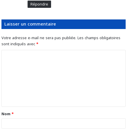
Répondre
Laisser un commentaire
Votre adresse e-mail ne sera pas publiée.
Les champs obligatoires
sont indiqués avec
*
C
o
m
m
e
n
t
Nom
*
a
i