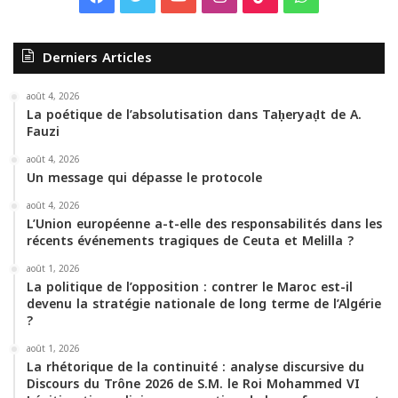
a
w
o
n
i
h
Derniers Articles
c
i
u
s
k
a
e
t
T
t
T
t
août 4, 2026
La poétique de l’absolutisation dans Taḥeryaḍt de A.
Fauzi
b
t
u
a
o
s
août 4, 2026
o
e
b
g
k
A
Un message qui dépasse le protocole
o
r
e
r
p
août 4, 2026
L’Union européenne a-t-elle des responsabilités dans les
récents événements tragiques de Ceuta et Melilla ?
k
a
p
août 1, 2026
m
La politique de l’opposition : contrer le Maroc est-il
devenu la stratégie nationale de long terme de l’Algérie
?
août 1, 2026
La rhétorique de la continuité : analyse discursive du
Discours du Trône 2026 de S.M. le Roi Mohammed VI