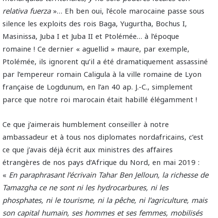
relativa fuerza
»… Eh ben oui, l’école marocaine passe sous
silence les exploits des rois Baga, Yugurtha, Bochus I,
Masinissa, Juba I et Juba II et Ptolémée… à l’époque
romaine ! Ce dernier « aguellid » maure, par exemple,
Ptolémée, ils ignorent qu’il a été dramatiquement assassiné
par l’empereur romain Caligula à la ville romaine de Lyon
française de Logdunum, en l’an 40 ap. J.-C., simplement
parce que notre roi marocain était habillé élégamment !
Ce que j’aimerais humblement conseiller à notre
ambassadeur et à tous nos diplomates nordafricains, c’est
ce que j’avais déjà écrit aux ministres des affaires
étrangères de nos pays d’Afrique du Nord, en mai 2019 :
«
En paraphrasant l’écrivain Tahar Ben Jelloun, la richesse de
Tamazgha ce ne sont ni les hydrocarbures, ni les
phosphates, ni le tourisme, ni la pêche, ni l’agriculture, mais
son capital humain, ses hommes et ses femmes, mobilisés