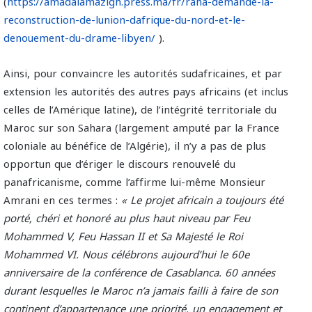
(
https://amadalamazigh.press.ma/fr/raha-demande-la-
reconstruction-de-lunion-dafrique-du-nord-et-le-
denouement-du-drame-libyen/
).
Ainsi, pour convaincre les autorités sudafricaines, et par
extension les autorités des autres pays africains (et inclus
celles de l’Amérique latine), de l’intégrité territoriale du
Maroc sur son Sahara (largement amputé par la France
coloniale au bénéfice de l’Algérie), il n’y a pas de plus
opportun que d’ériger le discours renouvelé du
panafricanisme, comme l’affirme lui-même Monsieur
Amrani en ces termes :
«
Le projet africain a toujours été
porté, chéri et honoré au plus haut niveau par Feu
Mohammed V, Feu Hassan II et Sa Majesté le Roi
Mohammed VI. Nous célébrons aujourd’hui le 60e
anniversaire de la conférence de Casablanca. 60 années
durant lesquelles le Maroc n’a jamais failli à faire de son
continent d’appartenance une priorité, un engagement et