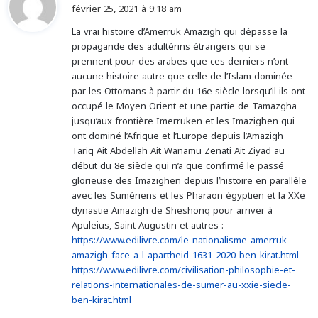
i
février 25, 2021 à 9:18 am
t
La vrai histoire d’Amerruk Amazigh qui dépasse la
propagande des adultérins étrangers qui se
:
prennent pour des arabes que ces derniers n’ont
aucune histoire autre que celle de l’Islam dominée
par les Ottomans à partir du 16e siècle lorsqu’il ils ont
occupé le Moyen Orient et une partie de Tamazgha
jusqu’aux frontière Imerruken et les Imazighen qui
ont dominé l’Afrique et l’Europe depuis l’Amazigh
Tariq Ait Abdellah Ait Wanamu Zenati Ait Ziyad au
début du 8e siècle qui n’a que confirmé le passé
glorieuse des Imazighen depuis l’histoire en parallèle
avec les Sumériens et les Pharaon égyptien et la XXe
dynastie Amazigh de Sheshonq pour arriver à
Apuleius, Saint Augustin et autres :
https://www.edilivre.com/le-nationalisme-amerruk-
amazigh-face-a-l-apartheid-1631-2020-ben-kirat.html
https://www.edilivre.com/civilisation-philosophie-et-
relations-internationales-de-sumer-au-xxie-siecle-
ben-kirat.html