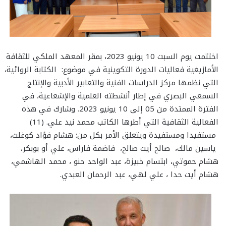
اختتمت يوم السبت 10 يونيو 2023، بمقر المعهد الملكي للثقافة
الأمازيغية فعاليات الدورة التكوينية في موضوع: الكتابة الروائية،
التي نظمها مركز الدراسات الفنية والتعابير الأدبية والإنتاج
السمعي البصري في إطار أنشطته العلمية والإشعاعية، في
الفترة الممتدة من 05 إلى 10 يونيو 2023. وشارك في هذه
الفعالية الثقافية التي أطرها الكاتب محمد نيد علي. (11)
مستفيدا ومستفيدة ويتعلق الأمر بكل من: هشام فؤاد كوغلت،
ياسين مالك، صالح أيت صالح، فاضمة فاراس، علي أو بوبكر،
هشام حموتي، ابتسام خبيزة، عبد الواحد حنو ، محمد الهاشمي،
هشام أيت حدا ، علي لهي، عبد الرحمان العبدي.