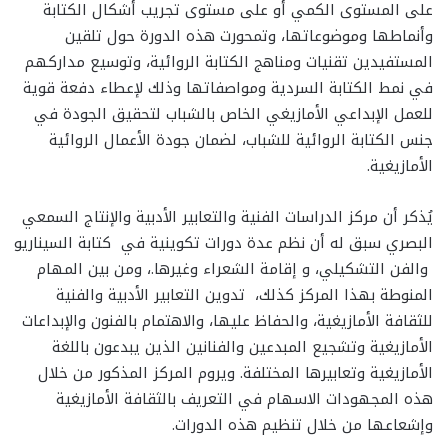
على المستوى الكمي أو على مستوى تجريب أشكال الكتابة
وأنماطها وموضوعاتها، وتمحورت هذه الدورة حول تلقين
المستفيدين تقنيات ومناهج الكتابة الروائية، وتوسيع مداركهم
في نمط الكتابة السردية ومواصفاتها وذلك لإعطاء دفعة قوية
للعمل الإبداعي الأمازيغي الخاص بالشباب لتحقيق الجودة في
جنس الكتابة الروائية للشباب، لضمان جودة الأعمال الروائية
الأمازيغية.
يُذكر أن مركز الدراسات الفنية والتعابير الأدبية والإنتاج السمعي
البصري سبق له أن نظم عدة دورات تكوينية في كتابة السيناريو
والفن التشكيلي، و إقامة الشعراء وغيرها.، ومن بين المهام
المنوطة بهذا المركز كذلك، تدوين التعابير الأدبية والفنية
للثقافة الأمازيغية، والحفاظ عليها، والاهتمام بالفنون والإبداعات
الأمازيغية وتشجيع المبدعين والفنانين الذين يبدعون باللغة
الأمازيغية وتعابيرها المختلفة. ويروم المركز المذكور من خلال
هذه المجهودات الاسهام في التعريف بالثقافة الأمازيغية
وإشعاعها من خلال تنظيم هذه الدورات.