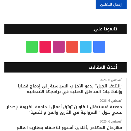
تابعونا على..
ف
ت
ي
ا
T
و
ي
و
و
ن
i
ا
أحدث المقالات
س
ي
ت
س
k
ت
ب
ت
ي
ت
T
س
أغسطس 6, 2026
“إئتلاف الجبل” يدعو الأحزاب السياسية إلى إدماج قضايا
وإشكاليات المناطق الجبلية في برامجها الانتخابية
و
ر
و
ق
o
ا
أغسطس 6, 2026
ك
ب
ر
k
ب
جمعية فيستيفال تيفاوين توثق أعمال الجامعة القروية بإصدار
علمي حول ” القروانية في التاريخ والفن والتنمية”
ا
أغسطس 6, 2026
م
مهرجان المهاجر بأكادير: أسبوع للاحتفاء بمغاربة العالم