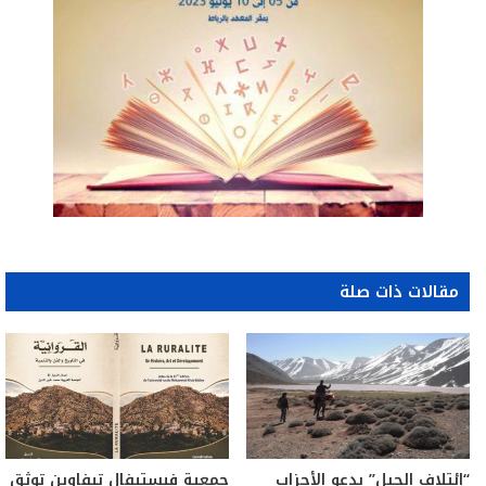
مقالات ذات صلة
“إئتلاف الجبل” يدعو الأحزاب
جمعية فيستيفال تيفاوين توثق