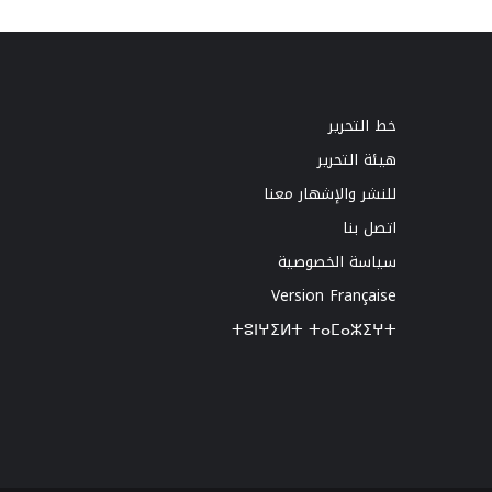
خط التحرير
هيئة التحرير
للنشر والإشهار معنا
اتصل بنا
سياسة الخصوصية
Version Française
ⵜⵓⵏⵖⵉⵍⵜ ⵜⴰⵎⴰⵣⵉⵖⵜ