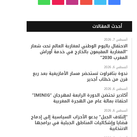
ي
و
و
ن
i
ا
س
ي
ت
س
k
ت
أحدث المقالات
ب
ت
ي
ت
T
س
أغسطس 7, 2026
الاحتفال باليوم الوطني لمغاربة العالم تحت شعار
و
ر
و
ق
o
ا
“المغاربة المقيمون بالخارج في خدمة أوراش
المغرب 2030”
ك
ب
ر
k
ب
أغسطس 6, 2026
ا
ندوة بتافراوت تستحضر مسار الأمازيغية بعد ربع
قرن من خطاب أجدير
م
أغسطس 6, 2026
أكادير تحتضن الدورة الرابعة لمهرجان “IMINIG”
احتفاءً بمائة عام من الهجرة المغربية
أغسطس 6, 2026
“إئتلاف الجبل” يدعو الأحزاب السياسية إلى إدماج
قضايا وإشكاليات المناطق الجبلية في برامجها
الانتخابية