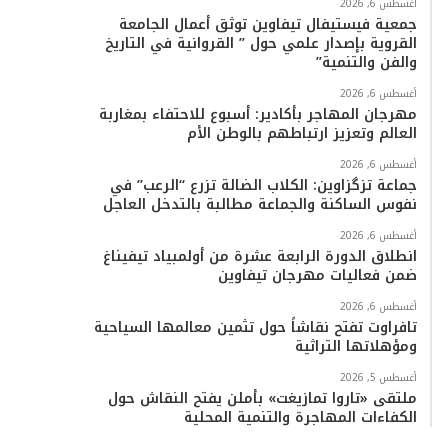
أغسطس 6, 2026
جمعية فيستيفال تيفاوين توثق أعمال الجامعة
القروية بإصدار علمي حول ” القروانية في التاريخ
والفن والتنمية”
أغسطس 6, 2026
مهرجان المهاجر بأكادير: أسبوع للاحتفاء بمغاربة
العالم وتعزيز ارتباطهم بالوطن الأم
أغسطس 6, 2026
جماعة تزگزاوين: الكلاب الضالة تزرع “الرعب” في
نفوس الساكنة والجماعة مطالبة بالتدخل العاجل
أغسطس 6, 2026
انطلاق الدورة الرابعة عشرة من أولمبياد تيفيناغ
ضمن فعاليات مهرجان تيفاوين
أغسطس 6, 2026
تافراوت تفتح نقاشاً حول تثمين معالمها السياحية
ومؤهلاتها التراثية
أغسطس 5, 2026
ملتقى «تاروا تمازيغت» بأملن يفتح النقاش حول
الكفاءات المهاجرة والتنمية المحلية