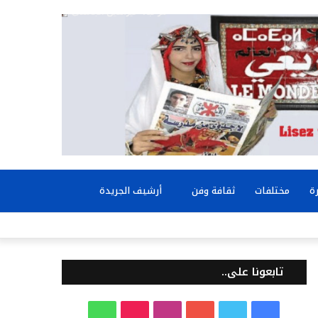
بحث
ة
مختلفات
ثقافة وفن
أرشيف الجريدة
عن
تابعونا على..
ف
ت
ي
ا
T
و