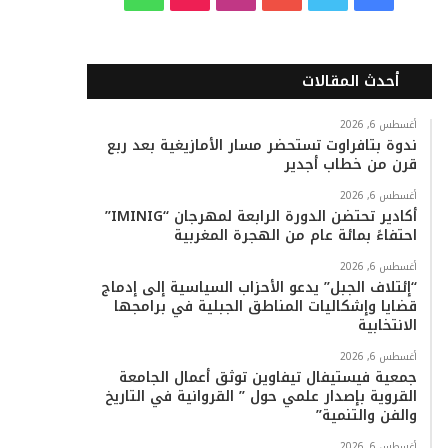
ي
و
و
ن
i
ا
س
ي
ت
س
k
ت
أحدث المقالات
ب
ت
ي
ت
T
س
أغسطس 6, 2026
ندوة بتافراوت تستحضر مسار الأمازيغية بعد ربع
و
ر
و
ق
o
ا
قرن من خطاب أجدير
ك
ب
ر
k
ب
أغسطس 6, 2026
أكادير تحتضن الدورة الرابعة لمهرجان “IMINIG”
ا
احتفاءً بمائة عام من الهجرة المغربية
م
أغسطس 6, 2026
“إئتلاف الجبل” يدعو الأحزاب السياسية إلى إدماج
قضايا وإشكاليات المناطق الجبلية في برامجها
الانتخابية
أغسطس 6, 2026
جمعية فيستيفال تيفاوين توثق أعمال الجامعة
القروية بإصدار علمي حول ” القروانية في التاريخ
والفن والتنمية”
أغسطس 6, 2026