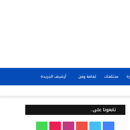
بحث
ة
مختلفات
ثقافة وفن
أرشيف الجريدة
عن
تابعونا على..
ف
ت
ي
ا
T
و