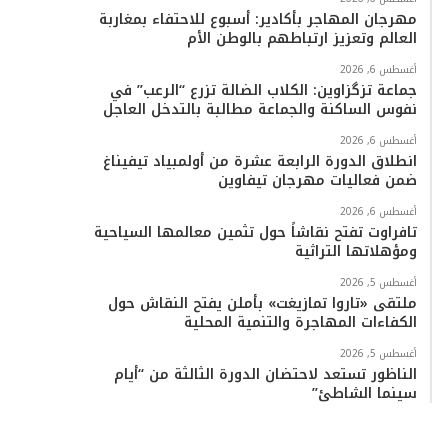
مهرجان المهاجر بأكادير: أسبوع للاحتفاء بمغاربة
العالم وتعزيز ارتباطهم بالوطن الأم
أغسطس 6, 2026
جماعة تزگزاوين: الكلاب الضالة تزرع “الرعب” في
نفوس الساكنة والجماعة مطالبة بالتدخل العاجل
أغسطس 6, 2026
انطلاق الدورة الرابعة عشرة من أولمبياد تيفيناغ
ضمن فعاليات مهرجان تيفاوين
أغسطس 6, 2026
تافراوت تفتح نقاشاً حول تثمين معالمها السياحية
ومؤهلاتها التراثية
أغسطس 5, 2026
ملتقى «تاروا تمازيغت» بأملن يفتح النقاش حول
الكفاءات المهاجرة والتنمية المحلية
أغسطس 5, 2026
الناظور تستعد لاحتضان الدورة الثالثة من “أيام
سينما الشاطئ”