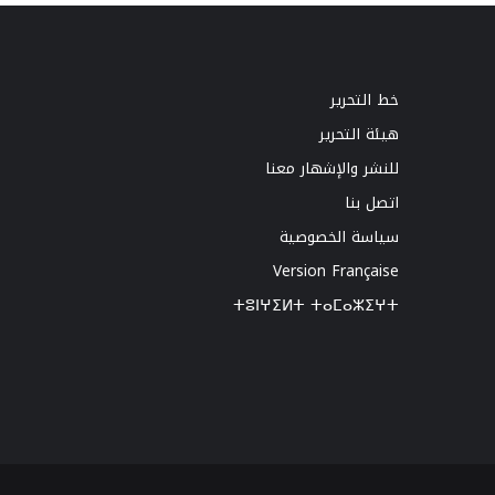
خط التحرير
هيئة التحرير
للنشر والإشهار معنا
اتصل بنا
سياسة الخصوصية
Version Française
ⵜⵓⵏⵖⵉⵍⵜ ⵜⴰⵎⴰⵣⵉⵖⵜ