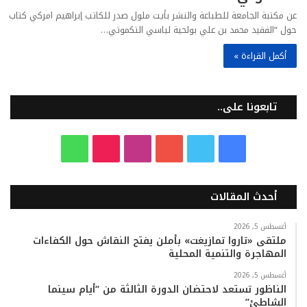
عن مكتبة الجامعة للطباعة والنشر بأيت ملول صدر للكاتب إبراهيم امركي كتاب
حول “الفقيد محمد بن علي بولحية لياسي التكموتي…
أكمل القراءة »
تابعونا على..
ف
ت
ي
ا
T
و
ي
و
و
ن
i
ا
أحدث المقالات
س
ي
ت
س
k
ت
ب
ت
ي
ت
T
س
أغسطس 5, 2026
ملتقى «تاروا تمازيغت» بأملن يفتح النقاش حول الكفاءات
المهاجرة والتنمية المحلية
و
ر
و
ق
o
ا
أغسطس 5, 2026
ك
ب
ر
k
ب
الناظور تستعد لاحتضان الدورة الثالثة من “أيام سينما
الشاطئ”