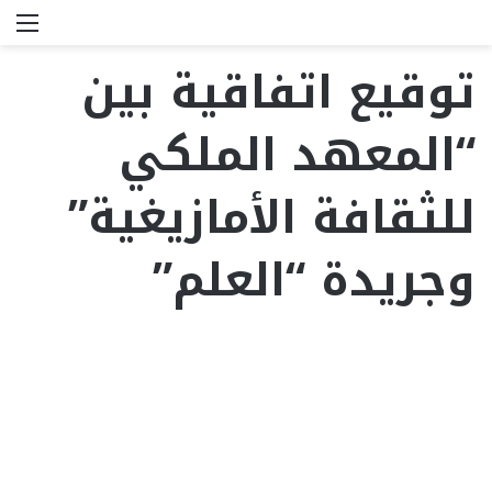
بحث
الق
عن
توقيع اتفاقية بين
“المعهد الملكي
للثقافة الأمازيغية”
وجريدة “العلم”