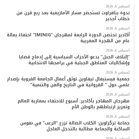
ب
ت
ي
ت
T
س
أغسطس 6, 2026
ندوة بتافراوت تستحضر مسار الأمازيغية بعد ربع قرن من
خطاب أجدير
و
ر
و
ق
o
ا
أغسطس 6, 2026
ك
ب
ر
k
ب
أكادير تحتضن الدورة الرابعة لمهرجان “IMINIG” احتفاءً بمائة
عام من الهجرة المغربية
ا
أغسطس 6, 2026
م
“إئتلاف الجبل” يدعو الأحزاب السياسية إلى إدماج قضايا
وإشكاليات المناطق الجبلية في برامجها الانتخابية
أغسطس 6, 2026
جمعية فيستيفال تيفاوين توثق أعمال الجامعة القروية بإصدار
علمي حول ” القروانية في التاريخ والفن والتنمية”
أغسطس 6, 2026
مهرجان المهاجر بأكادير: أسبوع للاحتفاء بمغاربة العالم
وتعزيز ارتباطهم بالوطن الأم
أغسطس 6, 2026
جماعة تزگزاوين: الكلاب الضالة تزرع “الرعب” في نفوس
الساكنة والجماعة مطالبة بالتدخل العاجل
أغسطس 6, 2026