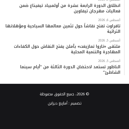
انطلاق الدورة الرابعة عشرة من أولمبياد تيفيناغ ضمن
فعاليات مهرجان تيفاوين
أغسطس 6, 2026
تافراوت تفتح نقاشاً حول تثمين معالمها السياحية ومؤهلاتها
التراثية
أغسطس 5, 2026
ملتقى «تاروا تمازيغت» بأملن يفتح النقاش حول الكفاءات
المهاجرة والتنمية المحلية
أغسطس 5, 2026
الناظور تستعد لاحتضان الدورة الثالثة من “أيام سينما
الشاطئ”
© 2026، جميع الحقوق محفوظة
تصميم :
أمازيغ ديزاين
فيسبوك
تويتر
يوتيوب
انستقرام
TikTok
واتساب