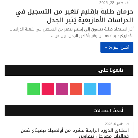
أغسطس 28, 2025
حرمان طلبة بإقليم تنغير من التسجيل في
الدراسات الأمازيغية يُثير الجدل
أثار استبعاد طلبة ينتمون إلى إقليم تنغير من التسجيل في شعبة الدراسات
الأمازيغية بجامعة ابن زهر بأكادير الجدل، بين من…
أكمل القراءة »
تابعونا على..
ف
ت
ي
ا
T
و
ي
و
و
ن
i
ا
أحدث المقالات
س
ي
ت
س
k
ت
ب
ت
ي
ت
T
س
أغسطس 6, 2026
انطلاق الدورة الرابعة عشرة من أولمبياد تيفيناغ ضمن
فعاليات مهرجان تيفاوين