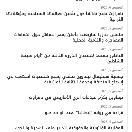
و
ر
و
ق
o
ا
أغسطس 6, 2026
ك
ب
ر
k
ب
تافراوت تفتح نقاشاً حول تثمين معالمها السياحية ومؤهلاتها
التراثية
ا
أغسطس 5, 2026
م
ملتقى «تاروا تمازيغت» بأملن يفتح النقاش حول الكفاءات
المهاجرة والتنمية المحلية
أغسطس 5, 2026
الناظور تستعد لاحتضان الدورة الثالثة من “أيام سينما
الشاطئ”
أغسطس 5, 2026
جمعية فستيفال تيفاوين تحتفي بسبع شخصيات أسهمت في
إشعاع المنطقة وخدمة الثقافة الأمازيغية
أغسطس 5, 2026
تيفاوين يكرّم مبدعات الزي الأمازيغي في تافراوت
أغسطس 5, 2026
قراءة في رواية “إيطانيا” لعبد الواحد حنو
أغسطس 5, 2026
المقاربة القانونية والحقوقية لتدبير ملف الهجرة واللجوء