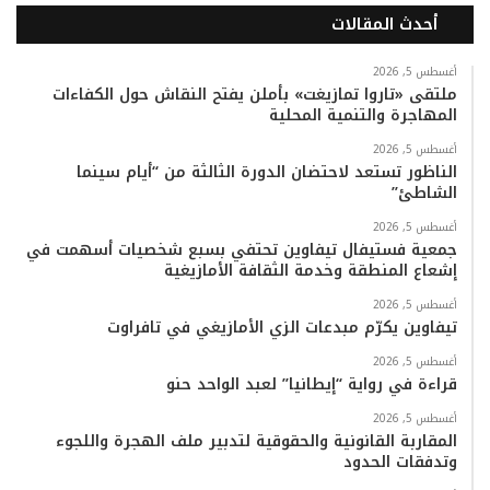
أحدث المقالات
س
ي
ت
س
k
ت
ب
ت
ي
ت
T
س
أغسطس 5, 2026
ملتقى «تاروا تمازيغت» بأملن يفتح النقاش حول الكفاءات
المهاجرة والتنمية المحلية
و
ر
و
ق
o
ا
أغسطس 5, 2026
ك
ب
ر
k
ب
الناظور تستعد لاحتضان الدورة الثالثة من “أيام سينما
الشاطئ”
ا
أغسطس 5, 2026
م
جمعية فستيفال تيفاوين تحتفي بسبع شخصيات أسهمت في
إشعاع المنطقة وخدمة الثقافة الأمازيغية
أغسطس 5, 2026
تيفاوين يكرّم مبدعات الزي الأمازيغي في تافراوت
أغسطس 5, 2026
قراءة في رواية “إيطانيا” لعبد الواحد حنو
أغسطس 5, 2026
المقاربة القانونية والحقوقية لتدبير ملف الهجرة واللجوء
وتدفقات الحدود