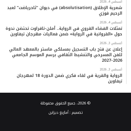
أغسطس 4, 2026
شعرية الإطلاق (absolutisation) في ديوان “ثاحرياضت” لعبد
الرحيم فوزي
أغسطس 4, 2026
تمثلات الفضاء القروي في الرواية.. أملن-تافراوت تحتضن ندوة
حول «القروانية في الرواية» ضمن فعاليات مهرجان تيفاوين
أغسطس 3, 2026
إعلان عن فتح باب التسجيل بمسلكي ماستر بالمعهد العالي
للفن المسرحي والتنشيط الثقافي برسم الموسم الجامعي
2026-2027
أغسطس 3, 2026
الرواية والقرية في لقاء فكري ضمن الدورة 18 لمهرجان
تيفاوين
© 2026، جميع الحقوق محفوظة
تصميم :
أمازيغ ديزاين
فيسبوك
تويتر
يوتيوب
انستقرام
TikTok
واتساب