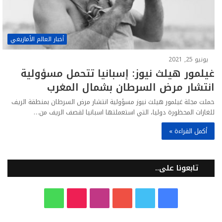
أخبار العالم الأمازيغي
يونيو 25, 2021
غيلمور هيلث نيوز: إسبانيا تتحمل مسؤولية
انتشار مرض السرطان بشمال المغرب
حملت مجلة غيلمور هيلث نيوز مسؤولية انتشار مرض السرطان بمنطقة الريف
للغازات المحظورة دوليا، التي استعملتها اسبانيا لقصف الريف من…
أكمل القراءة »
تابعونا على..
ف
ت
ي
ا
T
و
ي
و
و
ن
i
ا