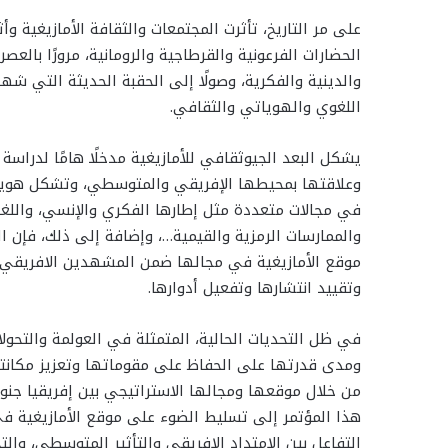
على مر التاريخ، تأثرت المجتمعات والثقافة الأمازيغية و
الحضارات الفرعونية والقرطاجية والرومانية، مرورًا بال
والدينية والفكرية، وصولًا إلى الحقبة الحديثة التي 
اللغوي والهوياتي والثقافي.
يشكل البعد الجيوثقافي للأمازيغية مدخلًا هامًا لدراس
وعلاقتها بمحيطها الإفريقي والمتوسطي، وتشكل هويتها 
في مجالات متعددة مثل إطارها الفكري والإنسي، واللغات ،
والممارسات الرمزية والقيمية…، وإضافة إلى ذلك، فإن ا
موقع الأمازيغية في مجالها ضمن المشهدين الافريقي و
وتقييد انتشارها وتفعيل أدوارها.
في ظل التحديات الحالية، المتمثلة في العولمة والتحول
ومدى قدرتها على الحفاظ على مقوماتها وتعزيز مكانتها 
من خلال موقعها ومجالها الاستراتيجي بين إفريقيا جنوب
هذا المؤتمر إلى تسليط الضوء على موقع الأمازيغية في
التفاعل بين الامتداد الإفريقي والتأثير المتوسطي، وال