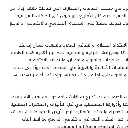
أثرت في مختلف الثقافات والحضارات التي تفاعلت معها، بدءًا من
عصر الوسيط حيث كان للأمازيغ دور حيوي في الحركات السياسية
شهدت تحولات عميقة على المستوى السياسي والاجتماعي، والوضع
ة الامتداد الحضاري والثقافي للمغرب ولشعوب شمال إفريقيا
ومميزاتها الترابية والثقافية، حيث تبرز أهمية هذه العلاقة
 والعادات، والفنون، والعمران، والتقاليد الاجتماعية،
لسياسات الثقافية واللغوية في المنطقة لعبت دورًا في تحديد
المتوسطي، إما من خلال تعزيزها وإحيائها أو عبر تهميشها
ات الجيوسياسية، تطرح تساؤلات هامة حول مستقبل الأمازيغية،
وأدوارها المستقبلية في ظل التأثيرات والمتغيرات الإقليمية،
 الصحراء والضفة الشمالية للبحر الأبيض المتوسط. لذا، يهدف
 هذا الفضاء الجغرافي والثقافي الواسع، ودراسة آليات
تحديات المطروحة وممكناته المستقبلية.