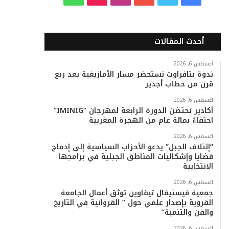
ي
و
و
ن
i
ا
س
ي
ت
س
k
ت
أحدث المقالات
ب
ت
ي
ت
T
س
أغسطس 6, 2026
ندوة بتافراوت تستحضر مسار الأمازيغية بعد ربع
و
ر
و
ق
o
ا
قرن من خطاب أجدير
ك
ب
ر
k
ب
أغسطس 6, 2026
أكادير تحتضن الدورة الرابعة لمهرجان “IMINIG”
ا
احتفاءً بمائة عام من الهجرة المغربية
م
أغسطس 6, 2026
“إئتلاف الجبل” يدعو الأحزاب السياسية إلى إدماج
قضايا وإشكاليات المناطق الجبلية في برامجها
الانتخابية
أغسطس 6, 2026
جمعية فيستيفال تيفاوين توثق أعمال الجامعة
القروية بإصدار علمي حول ” القروانية في التاريخ
والفن والتنمية”
أغسطس 6, 2026