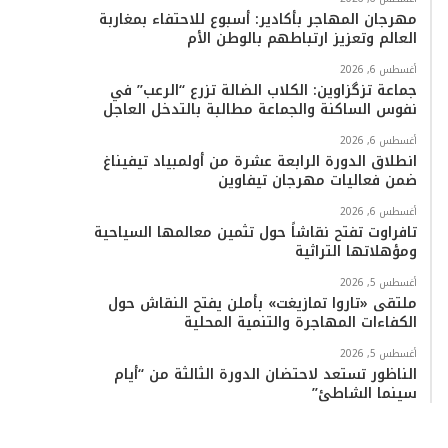
مهرجان المهاجر بأكادير: أسبوع للاحتفاء بمغاربة
العالم وتعزيز ارتباطهم بالوطن الأم
أغسطس 6, 2026
جماعة تزگزاوين: الكلاب الضالة تزرع “الرعب” في
نفوس الساكنة والجماعة مطالبة بالتدخل العاجل
أغسطس 6, 2026
انطلاق الدورة الرابعة عشرة من أولمبياد تيفيناغ
ضمن فعاليات مهرجان تيفاوين
أغسطس 6, 2026
تافراوت تفتح نقاشاً حول تثمين معالمها السياحية
ومؤهلاتها التراثية
أغسطس 5, 2026
ملتقى «تاروا تمازيغت» بأملن يفتح النقاش حول
الكفاءات المهاجرة والتنمية المحلية
أغسطس 5, 2026
الناظور تستعد لاحتضان الدورة الثالثة من “أيام
سينما الشاطئ”