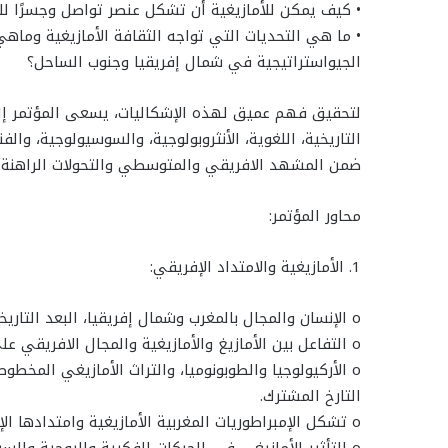
• كيف يمكن للأمازيغية أن تشكل عنصر تواصل وجسرًا للتب
• ما هي التحديات التي تواجه الثقافة الأمازيغية وماهي
الجيواستراتيجية في شمال إفريقيا وجنوب الساحل؟
لتحقيق فهم عميق لهذه الإشكاليات، يسعى المؤتمر إل
التاريخية، اللغوية، الأنثروبولوجية، والسوسيولوجية، وا
ضمن المشهد الافريقي والمتوسطي والتحولات الراهنة
محاور المؤتمر:
1. الأمازيغية والامتداد الإفريقي:
o الإنسان والمجال بالمغرب وشمال إفريقيا، البعد التاريخي والاجتماعي والأنثريولوجي.
o التفاعل بين الأمازيغ والأمازيغية والمجال الافريقي على المستوى السياسي والاقتصادي.
o الأركيولوجيا والطوبونوميا، والتراث الأمازيغي المخط
التارخ المشترك.
o تشكل الإمبراطوريات المغربية الأمازيغية وامتدادها الإفريقي والمتوسطي.