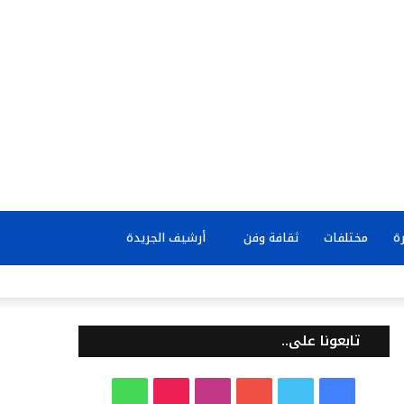
بحث
ة
مختلفات
ثقافة وفن
أرشيف الجريدة
عن
تابعونا على..
ف
ت
ي
ا
T
و