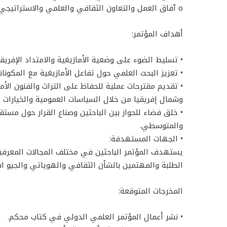
o آفاق العمل والتعاون الثقافي والعلمي والاستراتيجي لتعزيز حضور الأمازيغية وتطوير وضعها الجيو ثقافي.
أهداف المؤتمر:
• تسليط الضوء على وضعية الأمازيغية والامتداد الإفر
• تعزيز البحث العلمي حول تفاعل الأمازيغية مع المكونات
• تقديم مقترحات عملية للحفاظ على التراث والفنون الأم
وشمال إفريقيا من خلال السياسات العمومية والخيارات ال
• خلق فضاء للحوار بين الباحثين وصناع القرار حول مستق
والمتوسطي.
• الجهات المستهدفة:
يستهدف المؤتمر الباحثين في مختلف المجالات المعرفية، 
الطلبة والمهتمين بالشأن الثقافي والهوياتي والجيو ا
المخرجات المتوقعة:
• نشر أعمال المؤتمر العلمي الدولي في كتاب محكم.