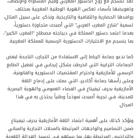
تعد تنسجم مع روح الدستور المغربي وقيم المساواة والإنصاف،
وتعويضها بأسماء تعكس الهوية الوطنية المغربية بمختلف
روافدها الحضارية والثقافية والتاريخية. ونذكر، على سبيل المثال،
تسمية “شارع المغرب العربي” التي أصبحت متجاوزة دستورياً،
بعدما اعتمد دستور المملكة في ديباجته مصطلح “المغرب الكبير”،
بما ينسجم مع الاختيارات الدستورية الرسمية للمملكة المغربية.
كما ندعو جماعة الرباط إلى الاستفادة من التجارب الناجحة لبعض
الجماعات الترابية التي انخرطت بشكل إيجابي في تفعيل الطابع
الرسمي للأمازيغية واحترام المقتضيات الدستورية والقانونية،
وعلى رأسها جماعة أكادير، التي عملت على إدماج اللغة
الأمازيغية بحرف تيفيناغ في الفضاء العمومي والهوية البصرية
للمدينة، في تجربة أصبحت نموذجاً وطنياً يحتذى به في هذا
المجال.
ونؤكد كذلك على أهمية اعتماد اللغة الأمازيغية بحرف تيفيناغ
ضمن التصاميم والواجهات المرتبطة بالمحلات التجارية والمباني
والتراخيص المرتبطة بها، بما يساهم في ترسيخ العدالة اللغوية