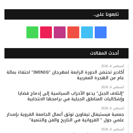
تابعونا على..
ف
ت
ي
ا
T
و
ي
و
و
ن
i
ا
أحدث المقالات
س
ي
ت
س
k
ت
ب
ت
ي
ت
T
س
أغسطس 6, 2026
أكادير تحتضن الدورة الرابعة لمهرجان “IMINIG” احتفاءً بمائة
عام من الهجرة المغربية
و
ر
و
ق
o
ا
أغسطس 6, 2026
ك
ب
ر
k
ب
“إئتلاف الجبل” يدعو الأحزاب السياسية إلى إدماج قضايا
وإشكاليات المناطق الجبلية في برامجها الانتخابية
ا
أغسطس 6, 2026
م
جمعية فيستيفال تيفاوين توثق أعمال الجامعة القروية بإصدار
علمي حول ” القروانية في التاريخ والفن والتنمية”
أغسطس 6, 2026