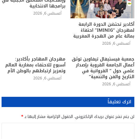
وإشكاليات المناطق الجبلية في
برامجها الانتخابية
أغسطس 6, 2026
أكادير تحتضن الدورة الرابعة
لمهرجان “IMINIG” احتفاءً
بمائة عام من الهجرة المغربية
أغسطس 6, 2026
جمعية فيستيفال تيفاوين توثق
مهرجان المهاجر بأكادير:
أعمال الجامعة القروية بإصدار
أسبوع للاحتفاء بمغاربة العالم
علمي حول ” القروانية في
وتعزيز ارتباطهم بالوطن الأم
التاريخ والفن والتنمية”
أغسطس 6, 2026
أغسطس 6, 2026
اترك تعليقاً
لن يتم نشر عنوان بريدك الإلكتروني.
الحقول الإلزامية مشار إليها بـ
*
ا
ل