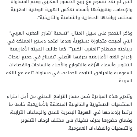
التي لم تعد تنسجم مع روح الدستور المغربي وقيم المساواة
والإنصاف، وتعويضها بأسماء تعكس الهوية الوطنية المغربية
بمختلف روافدها الحضارية والثقافية والتاريخية”.
وذكر التجمع على سبيل المثال، “تسمية “شارع المغرب العربي”
التي أصبحت متجاوزة دستورياً، بعدما اعتمد دستور المملكة في
ديباجته مصطلح “المغرب الكبير””. كما طالبت الهيئة الأمازيغية
بإدراج اللغة الأمازيغية بحرفها الأصلي تيفيناغ في جميع لوحات
التشوير وأسماء الأزقة والشوارع والأحياء والساحات والفضاءات
العمومية والمرافق التابعة للجماعة، في مساواة تامة مع اللغة
العربية.
وتندرج هذه المبادرة ضمن مسار الترافع المدني من أجل احترام
المقتضيات الدستورية والقانونية المتعلقة بالأمازيغية، خاصة ما
يرتبط بإدماجها في الهوية البصرية للمدن والجماعات الترابية،
وضمان حضورها بحرف تيفيناغ في مختلف لوحات التشوير
والتسميات والفضاءات العمومية.